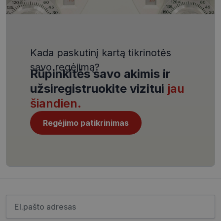
VISITOR_PRIVACY_METADATA
5 mėnesiai
YouTube
4 savaitės
.youtube.com
Kada paskutinį kartą tikrinotės
savo regėjimą?
Rūpinkitės savo akimis ir
užsiregistruokite vizitui
jau
CookieScriptConsent
11 mėnesį
CookieScript
4 savaitės
www.visionexpress.lt
šiandien.
Regėjimo patikrinimas
Įveskite el.pašto adresą
_tt_enable_cookie
.visionexpress.lt
2 mėnesiai