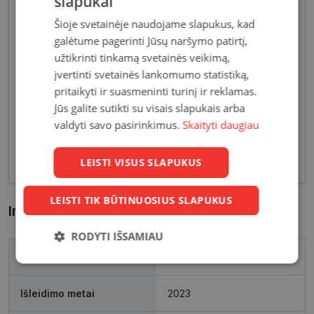
slapukai
Šioje svetainėje naudojame slapukus, kad
galėtume pagerinti Jūsų naršymo patirtį,
užtikrinti tinkamą svetainės veikimą,
įvertinti svetainės lankomumo statistiką,
Pagrindiniai reikalavimai, keliami vyriškiems
pritaikyti ir suasmeninti turinį ir reklamas.
akiniams - patvarios medžiagos bei solidžios
Jūs galite sutikti su visais slapukais arba
vyriškos formos, derančios prie įvairių vyriškų
valdyti savo pasirinkimus.
Skaityti daugiau
aprangos stilių. Dėl funkcionalumo bei puikių
optinių savybių, vyriški akiniai skirti nešiojimui
kasdien, vairavimui bei sportui.
LEISTI VISUS SLAPUKUS
LEISTI TIK BŪTINUOSIUS SLAPUKUS
Informacija apie prekę
RODYTI IŠSAMIAU
Prekės ženklas
ECLAT
Būtinieji
Statistikos
Rinkodaros
slapukai
slapukai
slapukai
Išleidimo metai
2023