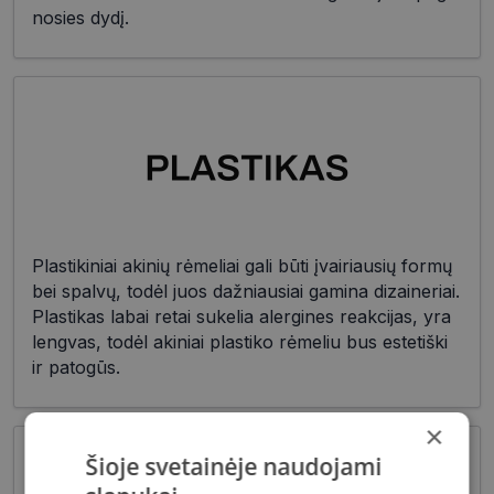
nosies dydį.
Plastikiniai akinių rėmeliai gali būti įvairiausių formų
bei spalvų, todėl juos dažniausiai gamina dizaineriai.
Plastikas labai retai sukelia alergines reakcijas, yra
lengvas, todėl akiniai plastiko rėmeliu bus estetiški
ir patogūs.
×
Šioje svetainėje naudojami