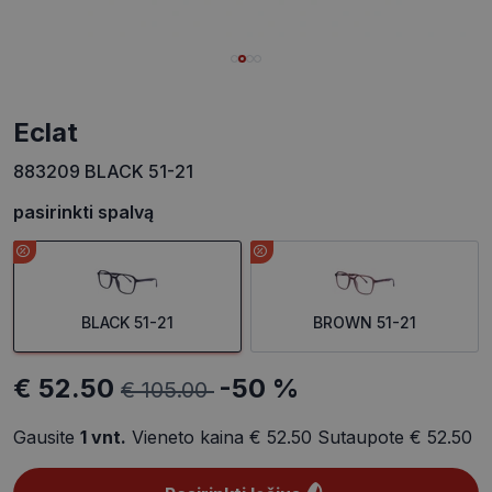
eclat
883209 BLACK 51-21
pasirinkti spalvą
BLACK 51-21
BROWN 51-21
€ 52.50
-50 %
€ 105.00
Gausite
1
vnt.
Vieneto kaina
€ 52.50
Sutaupote
€ 52.50