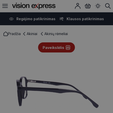
Regėjimo patikrinimas
Klausos patikrinimas
Pradžia
Akiniai
Akinių rėmeliai
Paveikslėlis