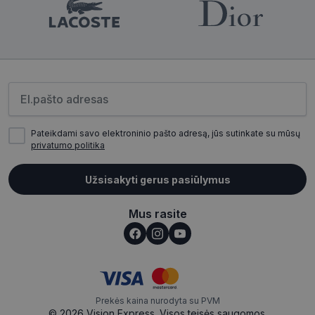
Būtinieji slapukai
Statistikos slapukai
Rinkodaros slapukai
Funkciniai slapukai
Neklasifikuoti slapukai
Įveskite el.pašto adresą
Šie slapukai yra būtini, kad galėtumėte naršyti
svetainės turinį bei naudotis jo funkcijomis. Šie
slapukai atpažįsta Jūsų įrenginį, tačiau neatskleidžia
Jūsų tapatybės, taip pat nerenka informacijos. Be šių
Pateikdami savo elektroninio pašto adresą, jūs sutinkate su mūsų
slapukų tinklalapis neveiks tinkamai. Šie slapukai
privatumo politika
saugomi Jūsų įrenginyje, kol slapukai atlieka savo
funkcijas, bet ne ilgiau kaip dvejus metus.
Užsisakyti gerus pasiūlymus
Šie būtinieji slapukai nustatomi automatiškai.
Pavadinimas
Teikėjas
/
Domenas
Galiojimas
Mus rasite
csrftoken
www.visionexpress.lt
11 mėnesį
4 savaitės
Prekės kaina nurodyta su PVM
© 2026 Vision Express. Visos teisės saugomos.