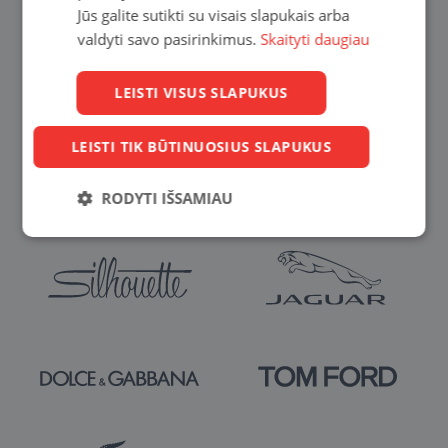
Jūs galite sutikti su visais slapukais arba
valdyti savo pasirinkimus.
Skaityti daugiau
LEISTI VISUS SLAPUKUS
LEISTI TIK BŪTINUOSIUS SLAPUKUS
RODYTI IŠSAMIAU
Būtinieji
Statistikos
Rinkodaros
slapukai
slapukai
slapukai
Funkciniai
Neklasifikuoti
slapukai
slapukai