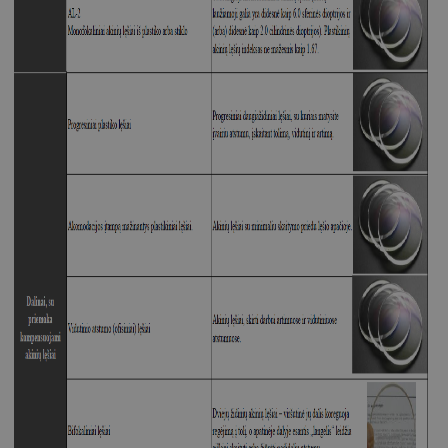
Funkciniai
Neklasifikuoti
slapukai
slapukai
Būtinieji slapukai
Statistikos slapukai
Rinkodaros slapukai
Funkciniai slapukai
Neklasifikuoti slapukai
Šie slapukai yra būtini, kad galėtumėte naršyti
svetainės turinį bei naudotis jo funkcijomis. Šie
slapukai atpažįsta Jūsų įrenginį, tačiau neatskleidžia
Jūsų tapatybės, taip pat nerenka informacijos. Be šių
slapukų tinklalapis neveiks tinkamai. Šie slapukai
saugomi Jūsų įrenginyje, kol slapukai atlieka savo
funkcijas, bet ne ilgiau kaip dvejus metus.
Šie būtinieji slapukai nustatomi automatiškai.
Pavadinimas
Teikėjas
/
Domenas
Galiojimas
csrftoken
www.visionexpress.lt
11 mėnesį