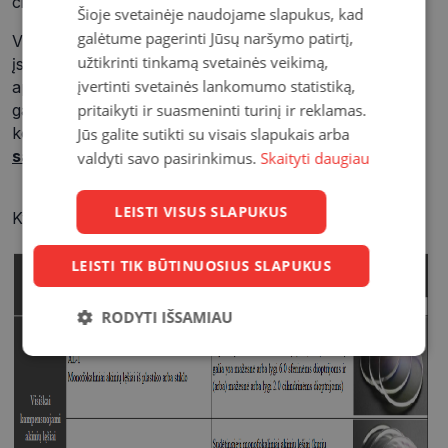
cilindrinės dioptrijos) – 148 eurai.
Šioje svetainėje naudojame slapukus, kad
galėtume pagerinti Jūsų naršymo patirtį,
VISION EXPRESS optikos salonuose taip pat galima
užtikrinti tinkamą svetainės veikimą,
įsigyti ir kompensuojamus klausos
įvertinti svetainės lankomumo statistiką,
aparatus. Daugiau informacijos apie kompensacijas
pritaikyti ir suasmeninti turinį ir reklamas.
galite teirautis savo šeimos gydytojo arba
konsultantų
artimiausiame
VISION EXPRESS optikos
Jūs galite sutikti su visais slapukais arba
salone
.
valdyti savo pasirinkimus.
Skaityti daugiau
LEISTI VISUS SLAPUKUS
Kviečiame apsilankyti!
LEISTI TIK BŪTINUOSIUS SLAPUKUS
RODYTI IŠSAMIAU
Būtinieji
Statistikos
Rinkodaros
slapukai
slapukai
slapukai