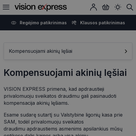
Regėjimo patikrinimas
Klausos patikrinimas
Kompensuojami akinių lęšiai
Kompensuojami akinių lęšiai
VISION EXPRESS primena, kad apdraustieji
privalomuoju sveikatos draudimu gali pasinaudoti
kompensacija akinių lęšiams.
Esame sudarę sutartį su Valstybine ligonių kasa prie
SAM, todėl privalomuoju sveikatos
draudimu apdraustiems asmenims apsilankius mūsų
optikose dalis kainos arba visa akinių