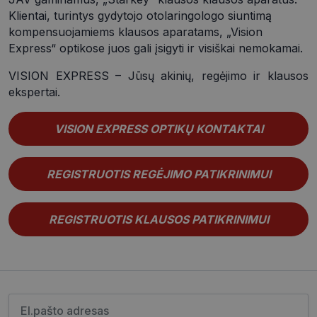
Klientai, turintys gydytojo otolaringologo siuntimą
Funkciniai
Neklasifikuoti
kompensuojamiems klausos aparatams, „Vision
slapukai
slapukai
Express“ optikose juos gali įsigyti ir visiškai nemokamai.
VISION EXPRESS – Jūsų akinių, regėjimo ir klausos
ekspertai.
VISION EXPRESS OPTIKŲ KONTAKTAI
Būtinieji slapukai
Statistikos slapukai
Rinkodaros slapukai
Funkciniai slapukai
REGISTRUOTIS REGĖJIMO PATIKRINIMUI
Neklasifikuoti slapukai
Šie slapukai yra būtini, kad galėtumėte naršyti
svetainės turinį bei naudotis jo funkcijomis. Šie
REGISTRUOTIS KLAUSOS PATIKRINIMUI
slapukai atpažįsta Jūsų įrenginį, tačiau neatskleidžia
Jūsų tapatybės, taip pat nerenka informacijos. Be šių
slapukų tinklalapis neveiks tinkamai. Šie slapukai
saugomi Jūsų įrenginyje, kol slapukai atlieka savo
funkcijas, bet ne ilgiau kaip dvejus metus.
Šie būtinieji slapukai nustatomi automatiškai.
Įveskite el.pašto adresą
Pavadinimas
Teikėjas
/
Domenas
Galiojimas