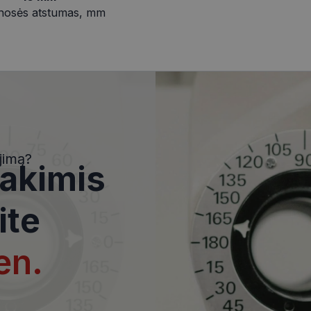
nosės atstumas, mm
i
Statistikos slapukai
Rinkodaros slapukai
Funkciniai slapukai
Nekla
i, kad galėtumėte naršyti svetainės turinį bei naudotis jo funkcijomis. Šie slapukai atpaž
Jūsų tapatybės, taip pat nerenka informacijos. Be šių slapukų tinklalapis neveiks tinkama
e, kol slapukai atlieka savo funkcijas, bet ne ilgiau kaip dvejus metus.
jimą?
 akimis
i nustatomi automatiškai.
Teikėjas
/
Domenas
Galiojimas
Aprašymas
ite
www.visionexpress.lt
11 mėnesį
Šis slapukas yra susietas su „Django
4 savaitės
platforma, skirta „Python“. Jis sukur
apsaugoti svetainę nuo tam tikro t
įrangos atakos prieš žiniatinklio for
en.
29
Šis slapukas naudojamas atskirti ž
Cloudflare Inc.
minutės
Tai naudinga svetainei, norint pateik
.icanhazip.com
54
ataskaitas apie jų interneto svetai
sekundės
METADATA
5 mėnesiai
Slapukas yra naudojamas vartotojo 
YouTube