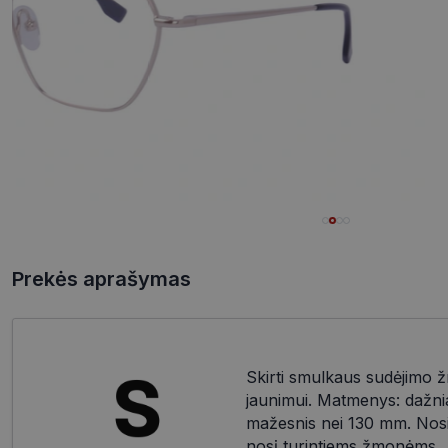
Prekės aprašymas
Skirti smulkaus sudėjimo 
jaunimui. Matmenys: dažnia
mažesnis nei 130 mm. Nosies 
nosį turintiems žmonėms.