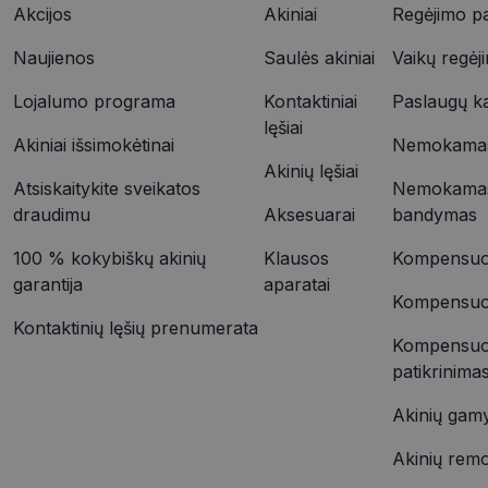
Akcijos
Akiniai
Regėjimo pa
YSC
Naujienos
Saulės akiniai
Vaikų regėj
VISITOR_INFO1_LIV
_ttp
Lojalumo programa
Kontaktiniai
Paslaugų k
lęšiai
Akiniai išsimokėtinai
Nemokamas 
IDE
Akinių lęšiai
_ttp
Atsiskaitykite sveikatos
Nemokamas
draudimu
Aksesuarai
bandymas
__kla_id
100 % kokybiškų akinių
Klausos
Kompensuoj
garantija
aparatai
Kompensuoja
Kontaktinių lęšių prenumerata
Kompensuo
patikrinima
Akinių gam
Akinių rem