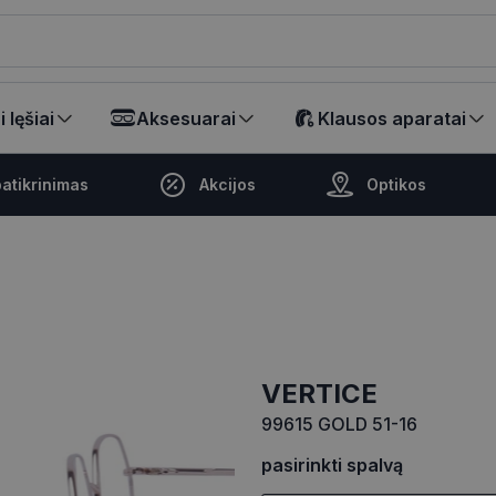
ikalā
 lęšiai
Aksesuarai
Klausos aparatai
atikrinimas
Akcijos
Optikos
VERTICE
99615 GOLD 51-16
pasirinkti spalvą