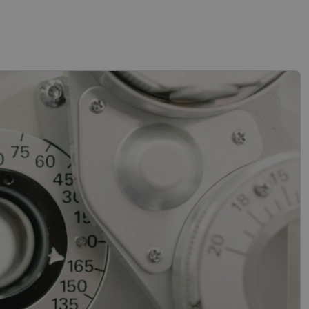
sifikuoti slapukai
įsta Jūsų įrenginį,
i. Šie slapukai
“ žiniatinklio kūrimo
tas siekiant
ipo programinės
mas.
mones nuo robotų.
ti pagrįstas
nės naudojimą.
sutikimo ir