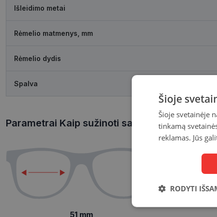
Išleidimo metai
Rėmelio matmenys, mm
Rėmelio dydis
Spalva
Šioje sveta
Šioje svetainėje 
Parametrai Kaip sužinoti savo akinių dydį?
tinkamą svetainės 
reklamas. Jūs gali
RODYTI IŠSA
Būtinieji
51 mm
slapukai