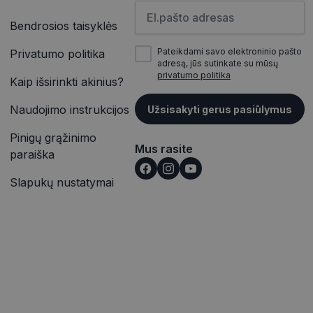
as atskirti
Įveskite el.pašto adresą
ičių kaip kliento
inės užklausą
įrašų peržiūras.
Bendrosios taisyklės
jų, seansų ir
itoms.
Pateikdami savo elektroninio pašto
vetainėse įterptų
Privatumo politika
ąveiką ir elgesį
p pat gali nustatyti,
adresą, jūs sutinkate su mūsų
alizės. Ši
outube“ sąsajos
privatumo politika
totojo patirtį ir
Kaip išsirinkti akinius?
rmaciją apie tai,
Naudojimo instrukcijos
Užsisakyti gerus pasiūlymus
ąveiką ir elgesį
e reklamą, kurią
alizės. Ši
nkydamas minėtoje
totojo patirtį ir
Pinigų grąžinimo
Mus rasite
paraiška
išką į jūsų svetainę
Slapukų nustatymai