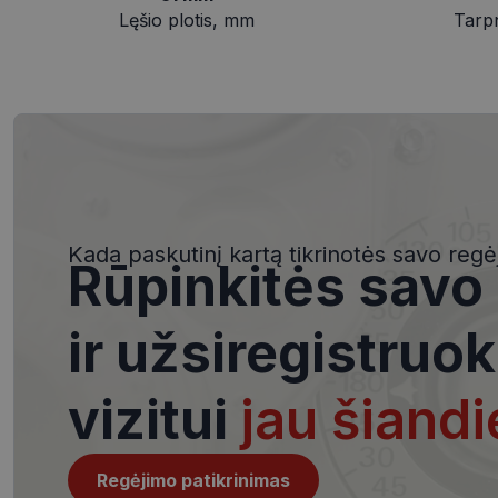
Lęšio plotis, mm
Tarp
Būtinieji slapuka
Šie slapukai yra būtin
tačiau neatskleidžia 
saugomi Jūsų įrenginyj
Kada paskutinį kartą tikrinotės savo regė
Rūpinkitės savo
Šie būtinieji slapuka
Pavadinimas
ir užsiregistruok
csrftoken
vizitui
jau šiandi
__cf_bm
Regėjimo patikrinimas
VISITOR_PRIVACY_