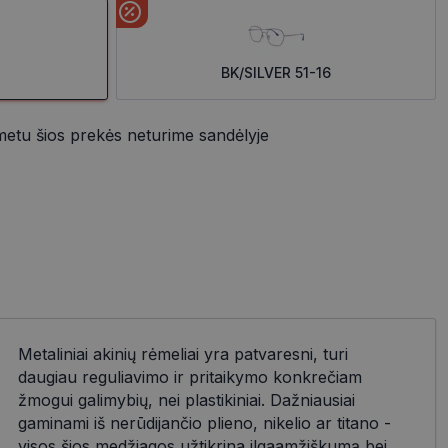
BK/SILVER 51-16
metu šios prekės neturime sandėlyje
Metaliniai akinių rėmeliai yra patvaresni, turi
daugiau reguliavimo ir pritaikymo konkrečiam
žmogui galimybių, nei plastikiniai. Dažniausiai
gaminami iš nerūdijančio plieno, nikelio ar titano -
visos šios medžiagos užtikrina ilgaamžiškumą bei