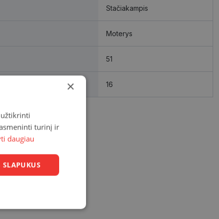
Stačiakampis
Moterys
51
×
16
užtikrinti
asmeninti turinį ir
yti daugiau
US SLAPUKUS
Neklasifikuoti
slapukai