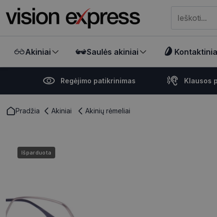
Meklēt visā ve
Akiniai
Saulės akiniai
Kontaktiniai
Regėjimo patikrinimas
Klausos p
Pradžia
Akiniai
Akinių rėmeliai
Išparduota