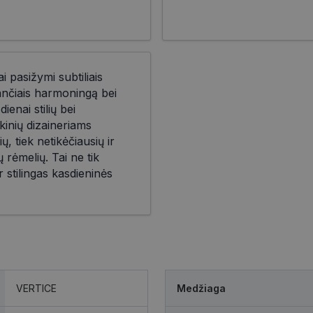
i pasižymi subtiliais
iančiais harmoningą bei
ienai stilių bei
kinių dizaineriams
ių, tiek netikėčiausių ir
 rėmelių. Tai ne tik
r stilingas kasdieninės
VERTICE
Medžiaga