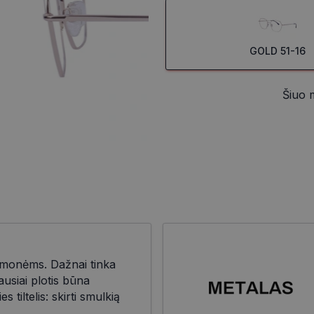
GOLD 51-16
Šiuo 
žmonėms. Dažnai tinka
usiai plotis būna
tiltelis: skirti smulkią