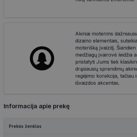
Akiniai moterims dažniausia
dizaino elementais, suteik
moterišką įvaizdį. Šiandien d
medžiagų įvairovė leidžia a
pristatyti Jums tiek klasikin
drąsiausių sprendimų akinių
regėjimo korekcija, tačiau i
išvaizdos akcentas.
Informacija apie prekę
Prekės ženklas