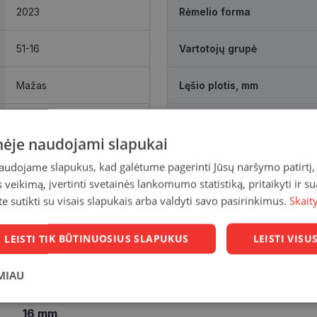
2023
Rėmelio forma
51-16
Vartotojų grupė
Mažas
Lęšio plotis, mm
gold
Tarpnosės atstumas, mm
inėje naudojami slapukai
naudojame slapukus, kad galėtume pagerinti Jūsų naršymo patirtį, 
veikimą, įvertinti svetainės lankomumo statistiką, pritaikyti ir su
te sutikti su visais slapukais arba valdyti savo pasirinkimus.
Skait
LEISTI TIK BŪTINUOSIUS SLAPUKUS
LEISTI VIS
MIAU
Statistikos
Rinkodaros
Funkciniai
16 mm
slapukai
slapukai
slapukai