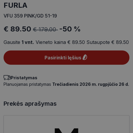
FURLA
VFU 359 PINK/GD 51-19
€ 89.50
-50 %
€ 179.00
Gausite
1
vnt.
Vieneto kaina
€ 89.50
Sutaupote
€ 89.50
Pasirinkti lęšius
Pristatymas
Planuojamas pristatymas
Trečiadienis 2026 m. rugpjūčio 26 d.
Prekės aprašymas