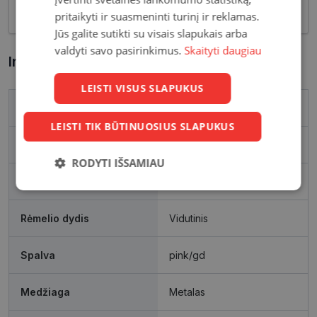
akcentas.
pritaikyti ir suasmeninti turinį ir reklamas.
Jūs galite sutikti su visais slapukais arba
valdyti savo pasirinkimus.
Skaityti daugiau
Informacija apie prekę
LEISTI VISUS SLAPUKUS
Prekės ženklas
FURLA
LEISTI TIK BŪTINUOSIUS SLAPUKUS
Išleidimo metai
2020
RODYTI IŠSAMIAU
Rėmelio matmenys, mm
51-19
Būtinieji
Statistikos
Rinkodaros
slapukai
slapukai
slapukai
Rėmelio dydis
Vidutinis
Spalva
pink/gd
Funkciniai
Neklasifikuoti
slapukai
slapukai
Medžiaga
Metalas