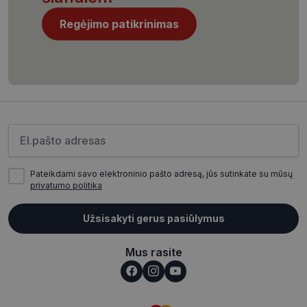
Regėjimo patikrinimas
CookieScriptConsent
11 mėnesį
CookieScript
4 savaitės
www.visionexpress.lt
Įveskite el.pašto adresą
Pateikdami savo elektroninio pašto adresą, jūs sutinkate su mūsų
privatumo politika
Užsisakyti gerus pasiūlymus
_tt_enable_cookie
.visionexpress.lt
2 mėnesiai
4 savaitės
Mus rasite