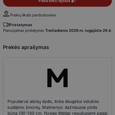
Pasirinkti lęšius
Prekių likutis parduotuvėse
Pristatymas
Planuojamas pristatymas
Trečiadienis 2026 m. rugpjūčio 26 d.
Prekės aprašymas
Populiarus akinių dydis, tinka daugeliui vidutinio
sudėjimo žmonių. Matmenys: dažniausiai plotis
būna 130-140 cm. Nosies tilteliai: reguliuojami pagal