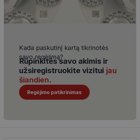
VISITOR_PRIVACY_METADATA
5 mėnesiai
YouTube
4 savaitės
.youtube.com
Kada paskutinį kartą tikrinotės
savo regėjimą?
Rūpinkitės savo akimis ir
CookieScriptConsent
11 mėnesį
CookieScript
užsiregistruokite vizitui
jau
4 savaitės
www.visionexpress.lt
šiandien.
Regėjimo patikrinimas