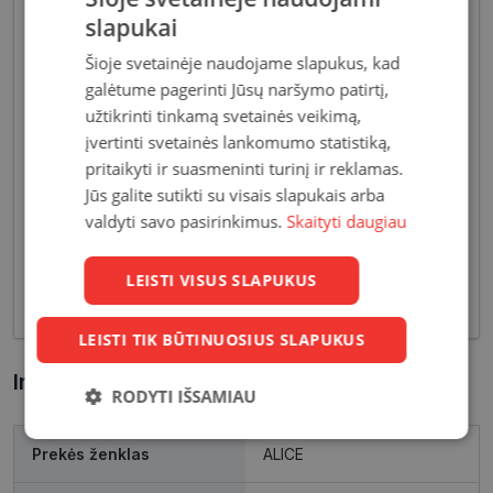
slapukai
Šioje svetainėje naudojame slapukus, kad
galėtume pagerinti Jūsų naršymo patirtį,
užtikrinti tinkamą svetainės veikimą,
Akiniai moterims dažniausiai pasižymi subtiliais
įvertinti svetainės lankomumo statistiką,
dizaino elementais, suteikiančiais harmoningą bei
pritaikyti ir suasmeninti turinį ir reklamas.
moterišką įvaizdį. Šiandien dienai stilių bei medžiagų
Jūs galite sutikti su visais slapukais arba
įvairovė leidžia akinių dizaineriams pristatyti Jums
valdyti savo pasirinkimus.
Skaityti daugiau
tiek klasikinių, tiek netikėčiausių ir drąsiausių
sprendimų akinių rėmelių. Tai ne tik regėjimo
korekcija, tačiau ir stilingas kasdieninės išvaizdos
LEISTI VISUS SLAPUKUS
akcentas.
LEISTI TIK BŪTINUOSIUS SLAPUKUS
Informacija apie prekę
RODYTI IŠSAMIAU
Būtinieji
Statistikos
Rinkodaros
Prekės ženklas
ALICE
slapukai
slapukai
slapukai