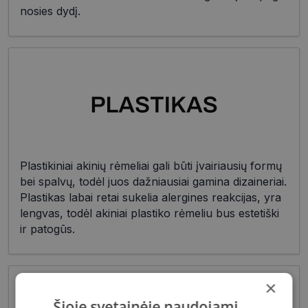
nosies dydį.
Plastikiniai akinių rėmeliai gali būti įvairiausių formų
bei spalvų, todėl juos dažniausiai gamina dizaineriai.
Plastikas labai retai sukelia alergines reakcijas, yra
lengvas, todėl akiniai plastiko rėmeliu bus estetiški
ir patogūs.
×
Šioje svetainėje naudojami