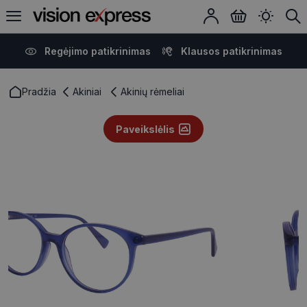
Regėjimo patikrinimas
Klausos patikrinimas
Pradžia
Akiniai
Akinių rėmeliai
Paveikslėlis