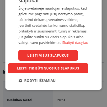
slapukai
Šioje svetainėje naudojame slapukus, kad
galėtume pagerinti Jūsų naršymo patirtį,
užtikrinti tinkamą svetainės veikimą,
įvertinti svetainės lankomumo statistiką,
Pagrindiniai reikalavimai, keliami vyriškiems
pritaikyti ir suasmeninti turinį ir reklamas.
akiniams - patvarios medžiagos bei solidžios
Jūs galite sutikti su visais slapukais arba
vyriškos formos, derančios prie įvairių vyriškų
valdyti savo pasirinkimus.
Skaityti daugiau
aprangos stilių. Dėl funkcionalumo bei puikių
optinių savybių, vyriški akiniai skirti nešiojimui
kasdien, vairavimui bei sportui.
LEISTI VISUS SLAPUKUS
LEISTI TIK BŪTINUOSIUS SLAPUKUS
Informacija apie prekę
RODYTI IŠSAMIAU
Prekės ženklas
LACOSTE
Būtinieji
Statistikos
Rinkodaros
slapukai
slapukai
slapukai
Išleidimo metai
2023