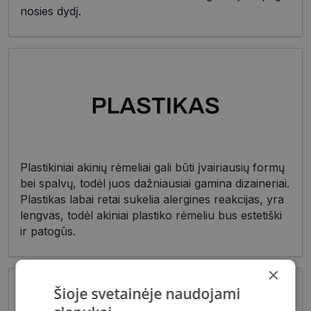
nosies dydį.
Plastikiniai akinių rėmeliai gali būti įvairiausių formų
bei spalvų, todėl juos dažniausiai gamina dizaineriai.
Plastikas labai retai sukelia alergines reakcijas, yra
lengvas, todėl akiniai plastiko rėmeliu bus estetiški
ir patogūs.
×
Šioje svetainėje naudojami