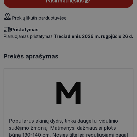
Pasirinkti lęšius
Prekių likutis parduotuvėse
Pristatymas
Planuojamas pristatymas
Trečiadienis 2026 m. rugpjūčio 26 d.
Prekės aprašymas
Populiarus akinių dydis, tinka daugeliui vidutinio
sudėjimo žmonių. Matmenys: dažniausiai plotis
būna 130-140 cm. Nosies tilteliai: reguliuojami pagal