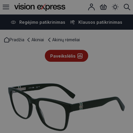
Regėjimo patikrinimas
Klausos patikrinimas
Pradžia
Akiniai
Akinių rėmeliai
Paveikslėlis