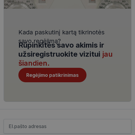
VISITOR_PRIVACY_METADATA
5 mėnesiai
YouTube
4 savaitės
.youtube.com
Kada paskutinį kartą tikrinotės
savo regėjimą?
Rūpinkitės savo akimis ir
užsiregistruokite vizitui
jau
CookieScriptConsent
11 mėnesį
CookieScript
4 savaitės
www.visionexpress.lt
šiandien.
Regėjimo patikrinimas
Įveskite el.pašto adresą
_tt_enable_cookie
.visionexpress.lt
2 mėnesiai