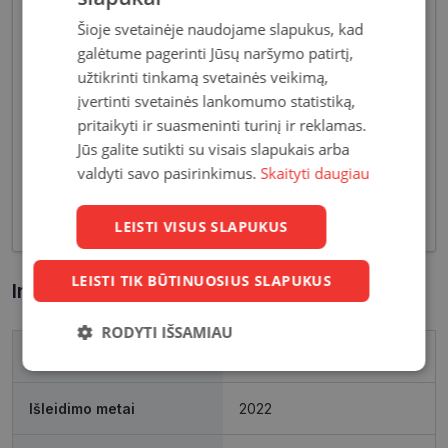
Šioje svetainėje naudojame slapukus, kad
galėtume pagerinti Jūsų naršymo patirtį,
Akiniai moterims dažniausiai pasižymi subtiliais
užtikrinti tinkamą svetainės veikimą,
dizaino elementais, suteikiančiais harmoningą bei
moterišką įvaizdį. Šiandien dienai stilių bei medžiagų
įvertinti svetainės lankomumo statistiką,
įvairovė leidžia akinių dizaineriams pristatyti Jums
pritaikyti ir suasmeninti turinį ir reklamas.
tiek klasikinių, tiek netikėčiausių ir drąsiausių
Jūs galite sutikti su visais slapukais arba
sprendimų akinių rėmelių. Tai ne tik regėjimo
valdyti savo pasirinkimus.
Skaityti daugiau
korekcija, tačiau ir stilingas kasdieninės išvaizdos
akcentas.
LEISTI VISUS SLAPUKUS
LEISTI TIK BŪTINUOSIUS SLAPUKUS
Informacija apie prekę
RODYTI IŠSAMIAU
Prekės ženklas
POLAR
Būtinieji
Statistikos
Rinkodaros
slapukai
slapukai
slapukai
Išleidimo metai
2022