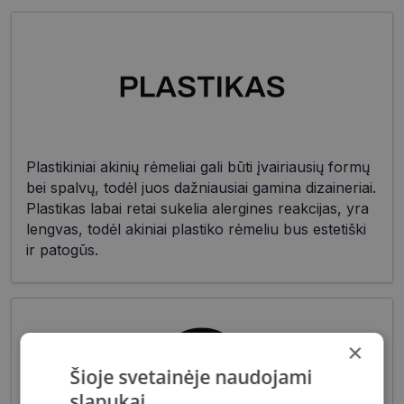
Plastikiniai akinių rėmeliai gali būti įvairiausių formų
bei spalvų, todėl juos dažniausiai gamina dizaineriai.
Plastikas labai retai sukelia alergines reakcijas, yra
lengvas, todėl akiniai plastiko rėmeliu bus estetiški
ir patogūs.
×
Šioje svetainėje naudojami
slapukai