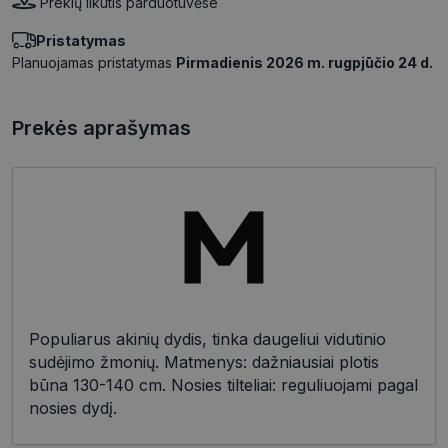
Prekių likutis parduotuvėse
Pristatymas
Planuojamas pristatymas
Pirmadienis 2026 m. rugpjūčio 24 d.
Prekės aprašymas
Populiarus akinių dydis, tinka daugeliui vidutinio
sudėjimo žmonių. Matmenys: dažniausiai plotis
būna 130-140 cm. Nosies tilteliai: reguliuojami pagal
nosies dydį.