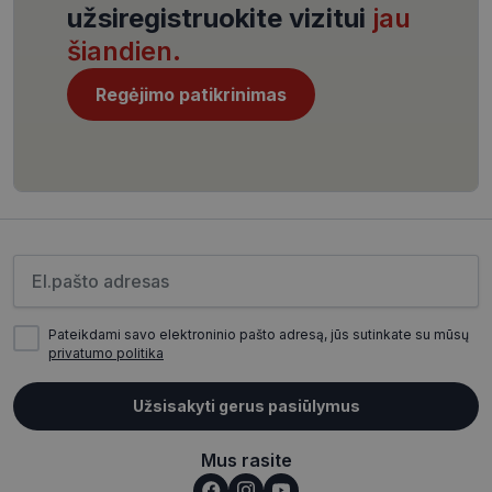
užsiregistruokite vizitui
jau
šiandien.
Regėjimo patikrinimas
CookieScriptConsent
11 mėnesį
CookieScript
4 savaitės
www.visionexpress.lt
Įveskite el.pašto adresą
Pateikdami savo elektroninio pašto adresą, jūs sutinkate su mūsų
privatumo politika
_tt_enable_cookie
.visionexpress.lt
2 mėnesiai
Užsisakyti gerus pasiūlymus
4 savaitės
Mus rasite