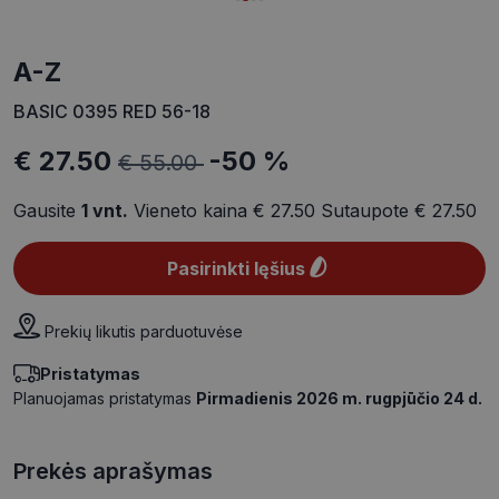
A-Z
BASIC 0395 RED 56-18
€ 27.50
-50 %
€ 55.00
Gausite
1
vnt.
Vieneto kaina
€ 27.50
Sutaupote
€ 27.50
Pasirinkti lęšius
Prekių likutis parduotuvėse
Pristatymas
Planuojamas pristatymas
Pirmadienis 2026 m. rugpjūčio 24 d.
Prekės aprašymas