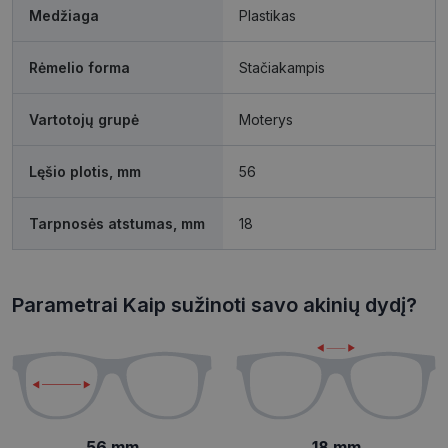
Medžiaga
Plastikas
Rėmelio forma
Stačiakampis
Būtinieji slapukai
Statistikos slapukai
Vartotojų grupė
Moterys
Rinkodaros slapukai
Funkciniai slapukai
Neklasifikuoti slapukai
Lęšio plotis, mm
56
Šie slapukai yra būtini, kad galėtumėte naršyti
svetainės turinį bei naudotis jo funkcijomis. Šie
Tarpnosės atstumas, mm
18
slapukai atpažįsta Jūsų įrenginį, tačiau neatskleidžia
Jūsų tapatybės, taip pat nerenka informacijos. Be šių
slapukų tinklalapis neveiks tinkamai. Šie slapukai
saugomi Jūsų įrenginyje, kol slapukai atlieka savo
funkcijas, bet ne ilgiau kaip dvejus metus.
Parametrai Kaip sužinoti savo akinių dydį?
Šie būtinieji slapukai nustatomi automatiškai.
Pavadinimas
Teikėjas
/
Domenas
Galiojimas
csrftoken
www.visionexpress.lt
11 mėnesį
4 savaitės
56 mm
18 mm