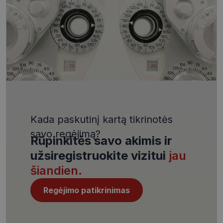
VISITOR_PRIVACY_METADATA
5 mėnesiai
YouTube
4 savaitės
.youtube.com
Kada paskutinį kartą tikrinotės
CookieScriptConsent
11 mėnesį
CookieScript
4 savaitės
savo regėjimą?
www.visionexpress.lt
Rūpinkitės savo akimis ir
užsiregistruokite vizitui
jau
šiandien.
Regėjimo patikrinimas