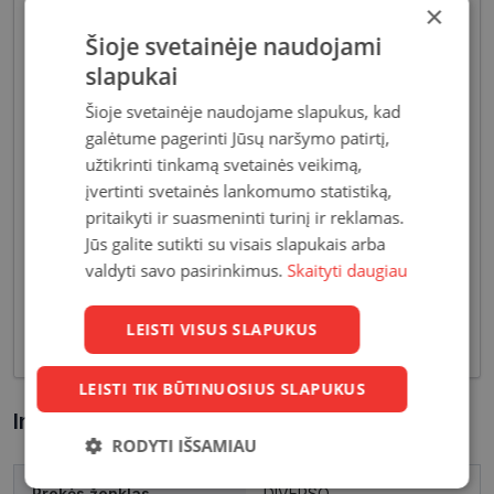
×
Šioje svetainėje naudojami
slapukai
Šioje svetainėje naudojame slapukus, kad
galėtume pagerinti Jūsų naršymo patirtį,
Akiniai moterims dažniausiai pasižymi subtiliais
užtikrinti tinkamą svetainės veikimą,
dizaino elementais, suteikiančiais harmoningą bei
įvertinti svetainės lankomumo statistiką,
moterišką įvaizdį. Šiandien dienai stilių bei medžiagų
pritaikyti ir suasmeninti turinį ir reklamas.
įvairovė leidžia akinių dizaineriams pristatyti Jums
Jūs galite sutikti su visais slapukais arba
tiek klasikinių, tiek netikėčiausių ir drąsiausių
valdyti savo pasirinkimus.
Skaityti daugiau
sprendimų akinių rėmelių. Tai ne tik regėjimo
korekcija, tačiau ir stilingas kasdieninės išvaizdos
LEISTI VISUS SLAPUKUS
akcentas.
LEISTI TIK BŪTINUOSIUS SLAPUKUS
Informacija apie prekę
RODYTI IŠSAMIAU
Būtinieji
Statistikos
Rinkodaros
Prekės ženklas
DIVERSO