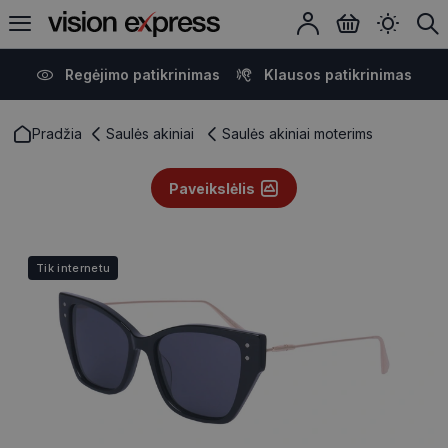
Regėjimo patikrinimas
Klausos patikrinimas
Pradžia
Saulės akiniai
Saulės akiniai moterims
Paveikslėlis
Tik internetu