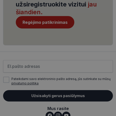
užsiregistruokite vizitui
jau
šiandien.
Regėjimo patikrinimas
CookieScriptConsent
11 mėnesį
CookieScript
4 savaitės
www.visionexpress.lt
Įveskite el.pašto adresą
Pateikdami savo elektroninio pašto adresą, jūs sutinkate su mūsų
privatumo politika
_tt_enable_cookie
.visionexpress.lt
2 mėnesiai
Užsisakyti gerus pasiūlymus
4 savaitės
Mus rasite