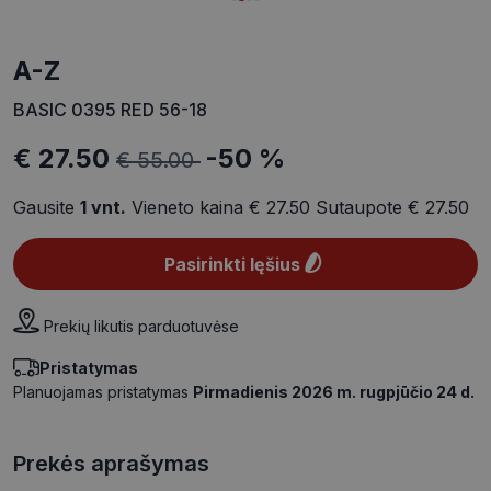
A-Z
BASIC 0395 RED 56-18
€ 27.50
-50 %
€ 55.00
Gausite
1
vnt.
Vieneto kaina
€ 27.50
Sutaupote
€ 27.50
Pasirinkti lęšius
Prekių likutis parduotuvėse
Pristatymas
Planuojamas pristatymas
Pirmadienis 2026 m. rugpjūčio 24 d.
Prekės aprašymas