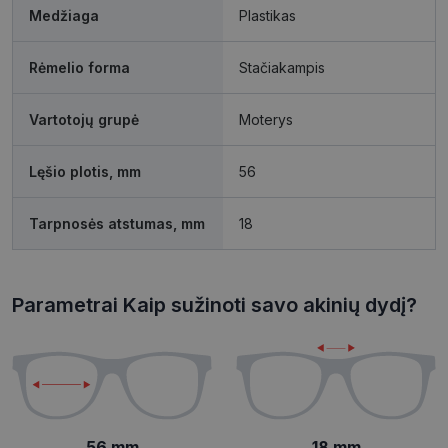
Medžiaga
Plastikas
Rėmelio forma
Stačiakampis
Būtinieji slapukai
Statistikos slapukai
Vartotojų grupė
Moterys
Rinkodaros slapukai
Funkciniai slapukai
Neklasifikuoti slapukai
Lęšio plotis, mm
56
Šie slapukai yra būtini, kad galėtumėte naršyti
svetainės turinį bei naudotis jo funkcijomis. Šie
Tarpnosės atstumas, mm
18
slapukai atpažįsta Jūsų įrenginį, tačiau neatskleidžia
Jūsų tapatybės, taip pat nerenka informacijos. Be šių
slapukų tinklalapis neveiks tinkamai. Šie slapukai
saugomi Jūsų įrenginyje, kol slapukai atlieka savo
funkcijas, bet ne ilgiau kaip dvejus metus.
Parametrai Kaip sužinoti savo akinių dydį?
Šie būtinieji slapukai nustatomi automatiškai.
Pavadinimas
Teikėjas
/
Domenas
Galiojimas
csrftoken
www.visionexpress.lt
11 mėnesį
4 savaitės
56 mm
18 mm