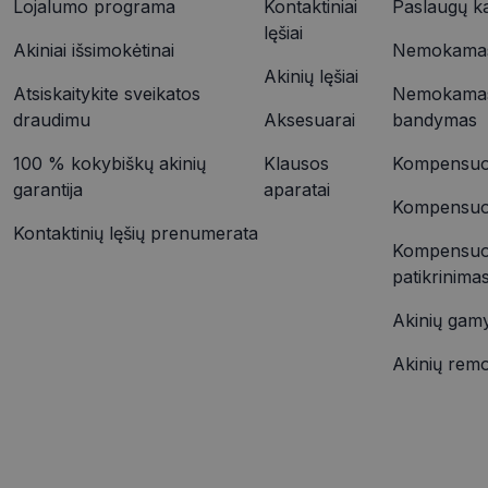
ttcsid
Lojalumo programa
Kontaktiniai
Paslaugų k
Pavadinimas
lęšiai
ttcsid_CQD2FTBC
_fbp
Akiniai išsimokėtinai
Nemokamas 
_gid
Akinių lęšiai
Atsiskaitykite sveikatos
Nemokamas
_gcl_au
draudimu
Aksesuarai
bandymas
_ga_9MB4QBDWEE
100 % kokybiškų akinių
Klausos
Kompensuoj
_ga
test_cookie
garantija
aparatai
Kompensuoja
YSC
Kontaktinių lęšių prenumerata
Kompensuo
patikrinima
VISITOR_INFO1_LIV
_ttp
Akinių gam
IDE
Akinių rem
_ttp
__kla_id