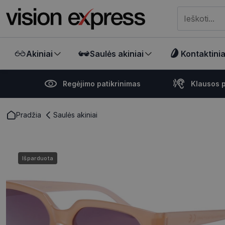
Meklēt visā ve
Akiniai
Saulės akiniai
Kontaktiniai
Regėjimo patikrinimas
Klausos p
Pradžia
Saulės akiniai
Išparduota