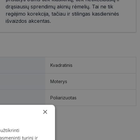
drąsiausių sprendimų akinių rėmelių. Tai ne tik
regėjimo korekcija, tačiau ir stilingas kasdieninės
išvaizdos akcentas.
Kvadratinis
Moterys
Poliarizuotas
×
užtikrinti
asmeninti turinį ir