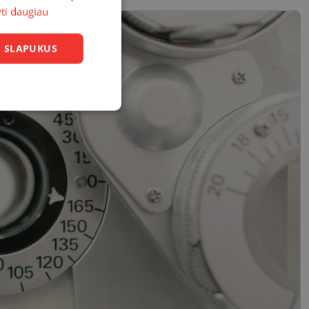
yti daugiau
US SLAPUKUS
Neklasifikuoti
slapukai
sifikuoti slapukai
įsta Jūsų įrenginį,
i. Šie slapukai