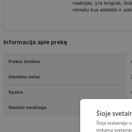
reakcijas, yra lengvas, todė
rėmeliu bus estetiški ir pat
Informacija apie prekę
Prekės ženklas
Išleidimo metai
Spalva
Rėmelio medžiaga
Šioje sveta
Šioje svetainėje 
tinkamą svetainės 