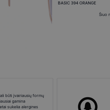
BASIC 394 ORANGE
Šiuo 
gali būti įvairiausių formų
iausiai gamina
retai sukelia alergines