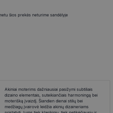
metu šios prekės neturime sandėlyje
Akiniai moterims dažniausiai pasižymi subtiliais
dizaino elementais, suteikiančiais harmoningą bei
moterišką įvaizdį. Šiandien dienai stilių bei
medžiagų įvairovė leidžia akinių dizaineriams
pristatyti Jums tiek klasikinių, tiek netikėčiausių ir