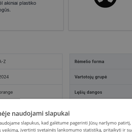
l akiniai plastiko
ogūs.
A-Z
Rėmelio forma
2024
Vartotojų grupė
orange
Lęšių dangos
Plastikas
inėje naudojami slapukai
naudojame slapukus, kad galėtume pagerinti Jūsų naršymo patirtį, 
veikimą, įvertinti svetainės lankomumo statistiką, pritaikyti ir su