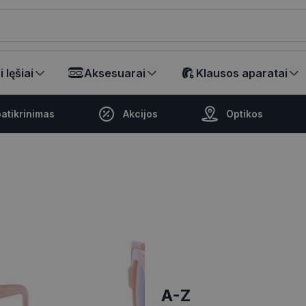
ikalā
 lęšiai
Aksesuarai
Klausos aparatai
atikrinimas
Akcijos
Optikos
A-Z