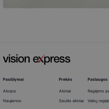
Pavadinimas
csrftoken
__cf_bm
VISITOR_PRIVACY_
CookieScriptConse
_tt_enable_cookie
Pasiūlymai
Prekės
Paslaugos
Akcijos
Akiniai
Regėjimo pa
Pavadinimas
Pavadinimas
Naujienos
Saulės akiniai
Vaikų regėj
__Secure-ROLLOU
shipping_country
Pavadinimas