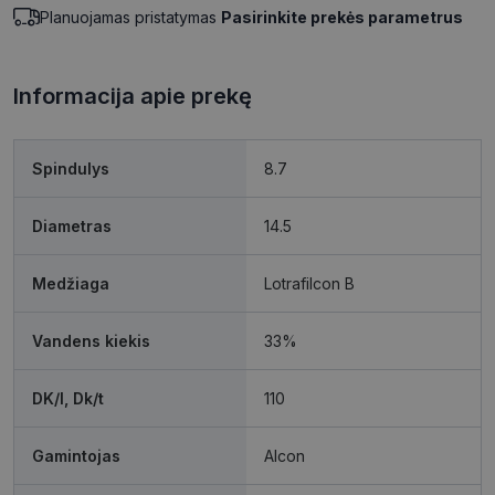
Planuojamas pristatymas
Pasirinkite prekės parametrus
Informacija apie prekę
Spindulys
8.7
Diametras
14.5
Medžiaga
Lotrafilcon B
Vandens kiekis
33%
DK/l, Dk/t
110
Gamintojas
Alcon