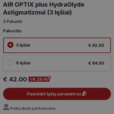
AIR OPTIX plus HydraGlyde
Astigmatizmui (3 lęšiai)
3 Pakuotė
Pakuotės
3 lęšiai
€ 42.00
6 lęšiai
€ 84.00
€ 42.00
€ 29.40
Pasirinkti lęšių parametrus
Prekių likutis parduotuvėse