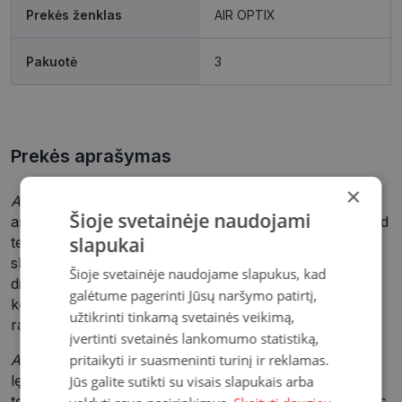
Prekės ženklas
AIR OPTIX
Pakuotė
3
Prekės aprašymas
×
Air Optix for Astigmatism +HydraGlyde
mėnesiniai
Šioje svetainėje naudojami
astigmatiniai kontaktiniai lęšiai sukurti pagal SmartShield
slapukai
technologiją, kai sukuriamas itin plonas apsauginis
sluoksnis, skirtas saugoti Jūsų lęšius nuo akis
Šioje svetainėje naudojame slapukus, kad
dirginančių apnašų visą mėnesį. Šis sluoksnis padeda
galėtume pagerinti Jūsų naršymo patirtį,
kovoti su baltymais ir lipidais, esančiais ašarose bei
užtikrinti tinkamą svetainės veikimą,
rankų kremo, akių tušo, makiažo priemonių dalelėmis.
įvertinti svetainės lankomumo statistiką,
pritaikyti ir suasmeninti turinį ir reklamas.
Air Optix for Astigmatism +HydraGlyde
kontaktiniai
lęšiai yra su papildoma HydraGlyde Moisture Matrix
Jūs galite sutikti su visais slapukais arba
technologija. Šios technologijos dėka lęšis apgaubiamas