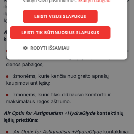
valdyti savo pasirinkimus.
Skaityti daugiau
ilgalaikės drėgmės sluoksniu, taip neleisdamas lęšiams
ilgiau išsausėti, lyginant su kitų gamintojų kontaktiniais
LEISTI VISUS SLAPUKUS
lęšiais.
Air Optix for Astigmatism +HydraGlyde
mėnesiniai
LEISTI TIK BŪTINUOSIUS SLAPUKUS
kontaktiniai lęšiai rekomenduojami:
RODYTI IŠSAMIAU
žmonėms, kurių akys linkę sausėti - šie kontaktiniai
lęšiai pritraukia ir išlaiko drėgmę lęšio paviršiuje iki
Būtinieji
Statistikos
Rinkodaros
dienos pabaigos;
slapukai
slapukai
slapukai
žmonėms, kurie kenčia nuo greito apnašų
kaupimosi ant lęšių;
Funkciniai
Neklasifikuoti
slapukai
slapukai
žmonėms, kurie tikisi didžiausio komforto ir
maksimalaus regos aštrumo.
Air Optix for Astigmatism +HydraGlyde
kontaktinių
lęšių priežiūra:
Air Optix for Astigmatism +HydraGlyde
kontaktiniai