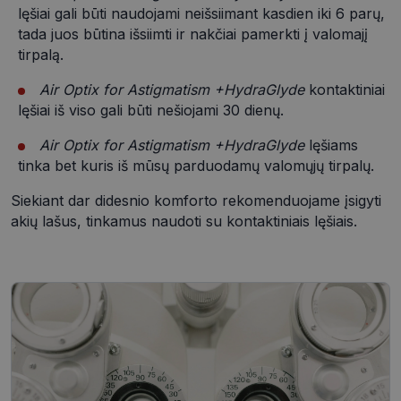
Būtinieji slapukai
Statistikos slapukai
lęšiai gali būti naudojami neišsiimant kasdien iki 6 parų,
Rinkodaros slapukai
Funkciniai slapukai
tada juos būtina išsiimti ir nakčiai pamerkti į valomajį
tirpalą.
Neklasifikuoti slapukai
Šie slapukai yra būtini, kad galėtumėte naršyti
Air Optix for Astigmatism +HydraGlyde
kontaktiniai
svetainės turinį bei naudotis jo funkcijomis. Šie
lęšiai iš viso gali būti nešiojami 30 dienų.
slapukai atpažįsta Jūsų įrenginį, tačiau neatskleidžia
Jūsų tapatybės, taip pat nerenka informacijos. Be šių
Air Optix for Astigmatism +HydraGlyde
lęšiams
slapukų tinklalapis neveiks tinkamai. Šie slapukai
saugomi Jūsų įrenginyje, kol slapukai atlieka savo
tinka bet kuris iš mūsų parduodamų valomųjų tirpalų.
funkcijas, bet ne ilgiau kaip dvejus metus.
Siekiant dar didesnio komforto rekomenduojame įsigyti
Šie būtinieji slapukai nustatomi automatiškai.
akių lašus, tinkamus naudoti su kontaktiniais lęšiais.
Pavadinimas
Teikėjas
/
Domenas
Galiojimas
csrftoken
www.visionexpress.lt
11 mėnesį
4 savaitės