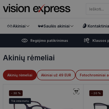
Meklēt visā ve
Akiniai
Saulės akiniai
Kontaktiniai
Regėjimo patikrinimas
Klausos p
Akinių rėmeliai
Akinių rėmeliai
Akiniai už 49 EUR
Fotochrominiai a
- 30 %
- 20 %
Tik internetu