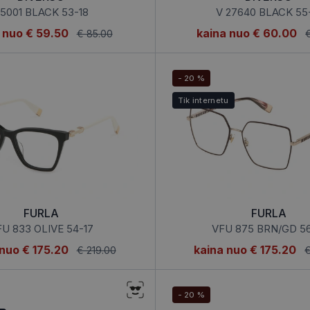
5001 BLACK 53-18
V 27640 BLACK 55
 nuo
€ 59.50
kaina nuo
€ 60.00
€ 85.00
- 20 %
Tik internetu
FURLA
FURLA
U 833 OLIVE 54-17
VFU 875 BRN/GD 56
 nuo
€ 175.20
kaina nuo
€ 175.20
€ 219.00
€
- 20 %