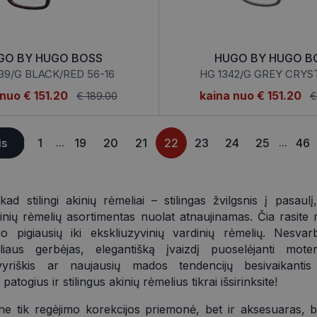
www.visionexpress.lt
11 mėnesį
Šis slapukas yra susietas su „Django
4 savaitės
platforma, skirta „Python“. Jis sukur
apsaugoti svetainę nuo tam tikro t
įrangos atakos prieš žiniatinklio for
29
Šis slapukas naudojamas atskirti ž
UGO BY HUGO BOSS
HUGO BY HUGO B
Cloudflare Inc.
minutės
Tai naudinga svetainei, norint pateik
.icanhazip.com
39/G BLACK/RED 56-16
HG 1342/G GREY CRYST
54
ataskaitas apie jų interneto svetai
sekundės
 nuo
€ 151.20
kaina nuo
€ 151.20
€ 189.00
€
METADATA
5 mėnesiai
Slapukas yra naudojamas vartotojo 
YouTube
4 savaitės
privatumo sprendimams išsaugoti dė
.youtube.com
svetaine. NAME OF TRANSLATORS.
is
1
19
20
21
22
23
24
25
46
...
...
nt
11 mėnesį
Šį slapuką „Cookie-Script.com“ pas
CookieScript
4 savaitės
lankytojų slapukų sutikimo nuostat
www.visionexpress.lt
Būtina, kad Cookie-Script.com slap
veiktų tinkamai.
.visionexpress.lt
2 mėnesiai
Šis slapukas yra naudojamas prisimi
kad stilingi akinių rėmeliai – stilingas žvilgsnis į pasaul
4 savaitės
pageidavimus dėl slapukų naudojim
ių rėmelių asortimentas nuolat atnaujinamas. Čia rasite 
o pigiausių iki ekskliuzyvinių vardinių rėmelių. Nesva
tiliaus gerbėjas, elegantišką įvaizdį puoselėjanti mote
Teikėjas
/
Domenas
Galiojimas
 vyriškis ar naujausių mados tendencijų besivaikantis
Teikėjas
/
Domenas
Galiojimas
Ap
patogius ir stilingus akinių rėmelius tikrai išsirinksite!
T_TOKEN
.youtube.com
5 mėnesiai 4 savaitės
www.visionexpress.lt
1 metai
Teikėjas
/
Galiojimas
Aprašymas
.visionexpress.lt
2 mėnesiai 4 savaitės
Domenas
 ne tik regėjimo korekcijos priemonė, bet ir aksesuaras, b