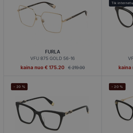
Tik internet
FURLA
VFU 875 GOLD 56-16
VF
kaina nuo
€ 175.20
kaina
€ 219.00
- 20 %
- 20 %