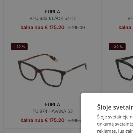
FURLA
VFU 833 BLACK 54-17
VF
kaina nuo
€ 175.20
kaina
€ 219.00
- 20 %
- 20 %
FURLA
Šioje sveta
FU 874 HAVANA 53
Šioje svetainėje 
kaina nuo
€ 175.20
kaina
€ 219.00
tinkamą svetainės 
reklamas. Jūs gali