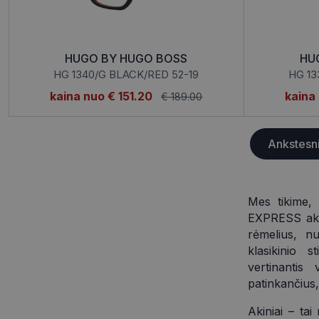
csrftoken
__cf_bm
HUGO BY HUGO BOSS
H
HG 1340/G BLACK/RED 52-19
HG 13
kaina nuo
€ 151.20
kaina
€ 189.00
VISITOR_PRIVACY_
Ankstesn
CookieScriptConse
_tt_enable_cookie
Mes tikime, 
EXPRESS akin
rėmelius, nu
klasikinio s
Pavadinimas
vertinantis
Pavadinimas
patinkančius, 
__Secure-ROLLOU
shipping_country
Pavadinimas
ttcsid
Akiniai – tai