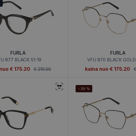
u
FURLA
FURLA
U 877 BLACK 51-19
VFU 870 BLACK GOLD
 nuo
€ 175.20
kaina nuo
€ 175.20
€ 219.00
€
- 20 %