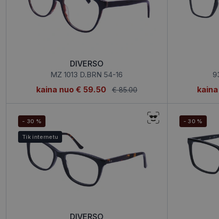
DIVERSO
MZ 1013 D.BRN 54-16
9
kaina nuo
€ 59.50
kaina
€ 85.00
- 30 %
- 30 %
Tik internetu
DIVERSO