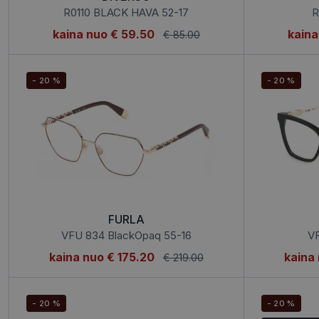
R0110 BLACK HAVA 52-17
R
kaina nuo
€ 59.50
kaina
€ 85.00
- 20 %
- 20 %
FURLA
VFU 834 BlackOpaq 55-16
VF
kaina nuo
€ 175.20
kaina
€ 219.00
- 20 %
- 20 %