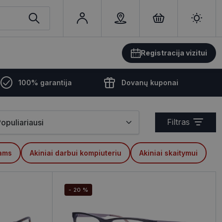
Registracija vizitui
100% garantija
Dovanų kuponai
Filtras
kams
Akiniai darbui kompiuteriu
Akiniai skaitymui
- 20 %