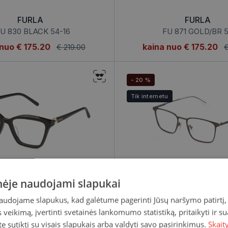
FURLA
FURLA
U 830 BLACK 54-16
FU 871 GOLD/BR 
 nuo
€ 175.20
kaina nuo
€ 175.20
€ 219.00
€
- 20 %
Tik internetu
FURLA
POLICE
inėje naudojami slapukai
FU 876 BLACK 54
VPL Q70 RUTHENIUM 
naudojame slapukus, kad galėtume pagerinti Jūsų naršymo patirtį, 
 nuo
€ 175.20
kaina nuo
€ 151.20
€ 219.00
€
veikimą, įvertinti svetainės lankomumo statistiką, pritaikyti ir su
te sutikti su visais slapukais arba valdyti savo pasirinkimus.
Skait