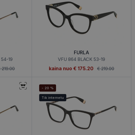
FURLA
 54-19
VFU 864 BLACK 53-19
kaina nuo
€ 175.20
 219.00
€ 219.00
- 20 %
Tik internetu