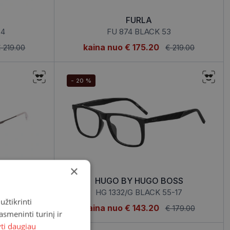
FURLA
54
FU 874 BLACK 53
kaina nuo
€ 175.20
 219.00
€ 219.00
- 20 %
×
HUGO BY HUGO BOSS
55-19
HG 1332/G BLACK 55-17
užtikrinti
kaina nuo
€ 143.20
 189.00
€ 179.00
asmeninti turinį ir
yti daugiau