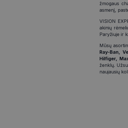
Pavadinimas
ttcsid_CQD2FTBC
žmogaus char
_fbp
_gid
asmenį, pasteb
VISION EXPRE
_gcl_au
_ga_9MB4QBDWEE
akinių rėmel
Paryžiuje ir 
_ga
test_cookie
Mūsų asortim
Ray-Ban, Ve
YSC
Hilfiger, M
ženklų. Užsu
VISITOR_INFO1_LIV
_ttp
naujausių kol
IDE
_ttp
__kla_id