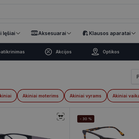
ikalā
 lęšiai
Aksesuarai
Klausos aparatai
atikrinimas
Akcijos
Optikos
kiniai
Akiniai moterims
Akiniai vyrams
Akiniai vai
- 30 %