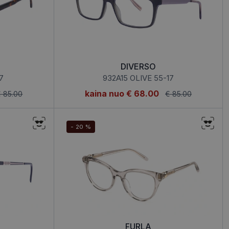
DIVERSO
7
932A15 OLIVE 55-17
kaina nuo
€ 68.00
 85.00
€ 85.00
- 20 %
FURLA