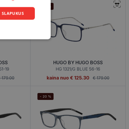
- 30 %
US SLAPUKUS
Neklasifikuoti
slapukai
OSS
HUGO BY HUGO BOSS
51-19
HG 1321/G BLUE 56-16
kaina nuo
€ 125.30
 179.00
€ 179.00
sifikuoti slapukai
įsta Jūsų įrenginį,
- 20 %
i. Šie slapukai