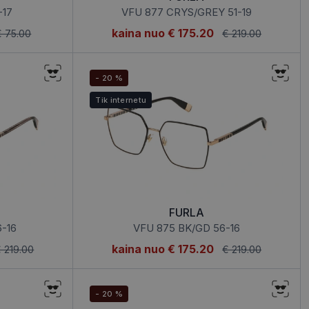
-17
VFU 877 CRYS/GREY 51-19
kaina nuo
€ 175.20
€ 75.00
€ 219.00
- 20 %
Tik internetu
FURLA
-16
VFU 875 BK/GD 56-16
kaina nuo
€ 175.20
 219.00
€ 219.00
- 20 %