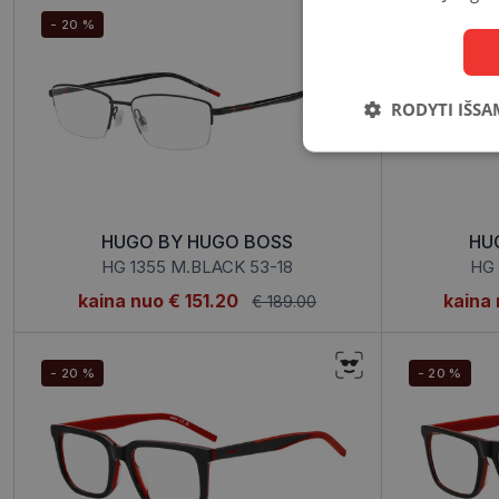
- 20 %
- 20 %
RODYTI IŠSA
Būtinieji
slapukai
HUGO BY HUGO BOSS
H
HG 1355 M.BLACK 53-18
HG 
kaina nuo
€ 151.20
kaina
€ 189.00
Būtinieji slapuka
Šie slapukai yra būtin
- 20 %
- 20 %
tačiau neatskleidžia 
saugomi Jūsų įrenginyj
Šie būtinieji slapuka
Pavadinimas