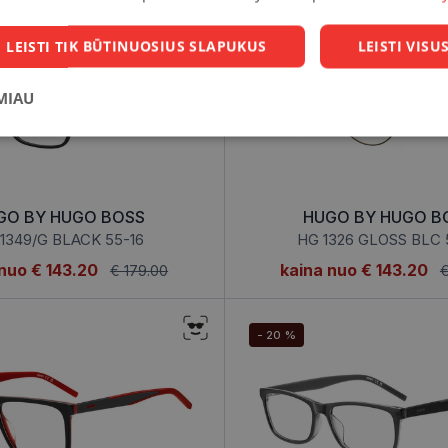
- 20 %
LEISTI TIK BŪTINUOSIUS SLAPUKUS
LEISTI VIS
MIAU
Statistikos
Rinkodaros
Funkciniai
slapukai
slapukai
slapukai
UGO BY HUGO BOSS
HUGO BY HUGO B
1349/G BLACK 55-16
HG 1326 GLOSS BLC 
 nuo
€ 143.20
kaina nuo
€ 143.20
€ 179.00
€
i
Statistikos slapukai
Rinkodaros slapukai
Funkciniai slapukai
Nekla
i, kad galėtumėte naršyti svetainės turinį bei naudotis jo funkcijomis. Šie slapukai atpaž
- 20 %
Jūsų tapatybės, taip pat nerenka informacijos. Be šių slapukų tinklalapis neveiks tinkama
e, kol slapukai atlieka savo funkcijas, bet ne ilgiau kaip dvejus metus.
i nustatomi automatiškai.
Teikėjas
/
Domenas
Galiojimas
Aprašymas