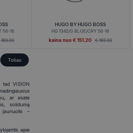
“ žiniatinklio kūrimo
tas siekiant
ipo programinės
mas.
mones nuo robotų.
OSS
HUGO BY HUGO BOSS
ti pagrįstas
 56-16
HG 1342/G BLUE/CRY 56-16
nės naudojimą.
kaina nuo
€ 151.20
 189.00
€ 189.00
sutikimo ir
l jų sąveikos su
Toliau
lauga naudoja
oms prisiminti.
ukų reklamjuostė
nti vartotojo
į, tad VISION
o svetainėje.
madingiausius
rbu, ar esate
ris, solidumą
Aprašymas
 jaunuolis –
rašymas
ylojantis apie