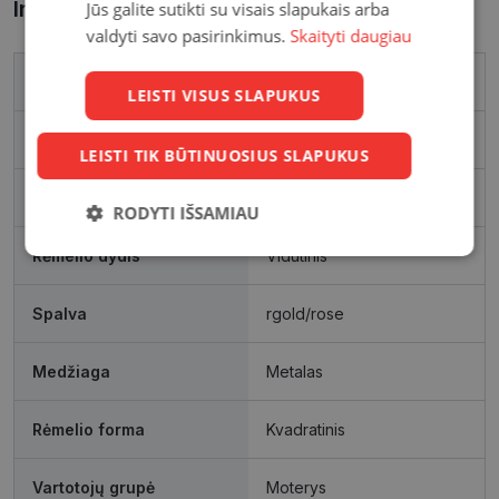
Informacija apie prekę
Jūs galite sutikti su visais slapukais arba
valdyti savo pasirinkimus.
Skaityti daugiau
Prekės ženklas
ALICE
LEISTI VISUS SLAPUKUS
Išleidimo metai
2022
LEISTI TIK BŪTINUOSIUS SLAPUKUS
Rėmelio matmenys, mm
54-18
RODYTI IŠSAMIAU
Rėmelio dydis
Vidutinis
Būtinieji
Statistikos
Rinkodaros
slapukai
slapukai
slapukai
Spalva
rgold/rose
Funkciniai
Neklasifikuoti
Medžiaga
Metalas
slapukai
slapukai
Rėmelio forma
Kvadratinis
Vartotojų grupė
Moterys