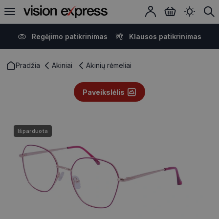
Regėjimo patikrinimas
Klausos patikrinimas
Pradžia
Akiniai
Akinių rėmeliai
Paveikslėlis
Išparduota