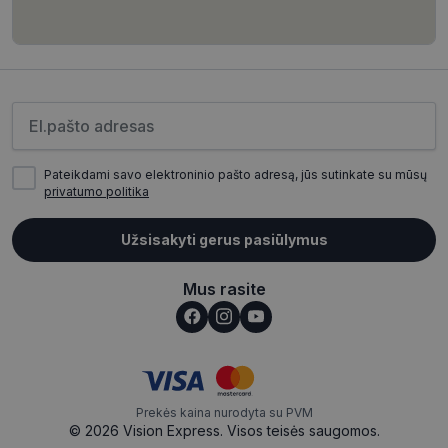
CookieScriptConsent
11 mėnesį
CookieScript
4 savaitės
www.visionexpress.lt
Įveskite el.pašto adresą
Pateikdami savo elektroninio pašto adresą, jūs sutinkate su mūsų
privatumo politika
Užsisakyti gerus pasiūlymus
Mus rasite
_tt_enable_cookie
.visionexpress.lt
2 mėnesiai
4 savaitės
Prekės kaina nurodyta su PVM
© 2026 Vision Express. Visos teisės saugomos.