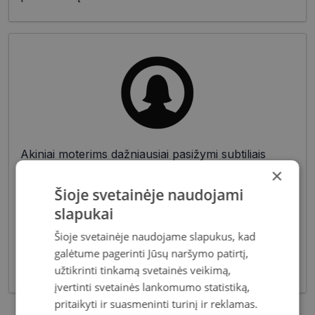
Akiniai moterims dažniausiai pasižymi subtiliais
dizaino elementais, suteikiančiais harmoningą bei
×
moterišką įvaizdį. Šiandien dienai stilių bei medžiagų
Šioje svetainėje naudojami
įvairovė leidžia akinių dizaineriams pristatyti Jums
slapukai
tiek klasikinių, tiek netikėčiausių ir drąsiausių
sprendimų akinių rėmelių. Tai ne tik regėjimo
Šioje svetainėje naudojame slapukus, kad
korekcija, tačiau ir stilingas kasdieninės išvaizdos
galėtume pagerinti Jūsų naršymo patirtį,
akcentas.
užtikrinti tinkamą svetainės veikimą,
įvertinti svetainės lankomumo statistiką,
pritaikyti ir suasmeninti turinį ir reklamas.