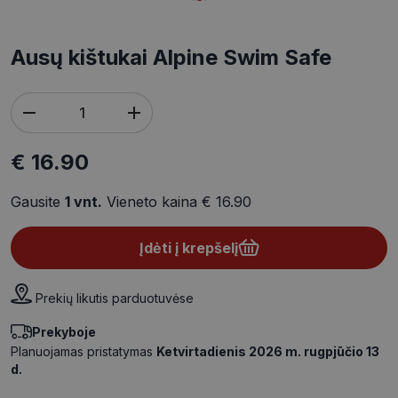
Ausų kištukai Alpine Swim Safe
€ 16.90
Gausite
1
vnt.
Vieneto kaina
€ 16.90
Įdėti į krepšelį
Prekių likutis parduotuvėse
Prekyboje
Planuojamas pristatymas
Ketvirtadienis 2026 m. rugpjūčio 13
d.