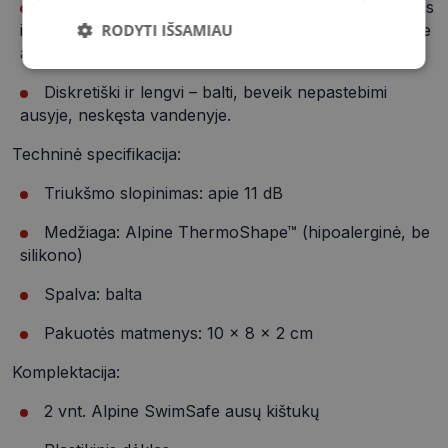
Lengvai transportuojami – komplekte esantis dėklas
RODYTI IŠSAMIAU
ir mini „Alpine Miniboxx“ indelis patogiai telpa krepšyje
ar gali būti prisegtas prie raktų.
Būtinieji
Statistikos
Rinkodaros
slapukai
slapukai
slapukai
Diskretiški ir lengvi – balti, beveik nepastebimi
ausyje, neskęsta vandenyje.
Techninė specifikacija:
Funkciniai
Neklasifikuoti
slapukai
slapukai
Triukšmo slopinimas: apie 11 dB
Medžiaga: Alpine ThermoShape™ (hipoalerginė, be
silikono)
Spalva: balta
Būtinieji slapukai
Statistikos slapukai
Pakuotės matmenys: 10 × 8 × 2 cm
Rinkodaros slapukai
Funkciniai slapukai
Komplektacija:
Neklasifikuoti slapukai
2 vnt. Alpine SwimSafe ausų kištukų
Šie slapukai yra būtini, kad galėtumėte naršyti
svetainės turinį bei naudotis jo funkcijomis. Šie
slapukai atpažįsta Jūsų įrenginį, tačiau neatskleidžia