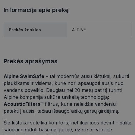
Informacija apie prekę
Prekės ženklas
ALPINE
Prekės aprašymas
Alpine SwimSafe
– tai modernūs ausų kištukai, sukurti
plaukikams ir visiems, kurie nori apsaugoti ausis nuo
vandens poveikio. Daugiau nei 20 metų patirtį turinti
Alpine kompanija sukūrė unikalią technologiją:
AcousticFilters™
filtrus, kurie neleidžia vandeniui
patekti į ausis, tačiau išsaugo aiškų garsų girdėjimą.
Šie kištukai suteikia komfortą net ilgai juos dėvint – galite
saugiai naudoti baseine, jūroje, ežere ar vonioje.