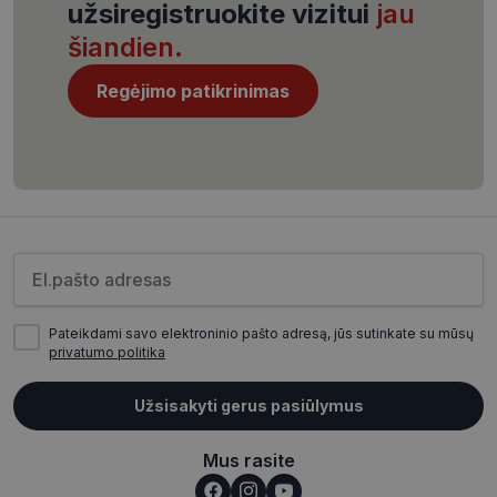
54
užsiregistruokite vizitui
jau
sekundės
šiandien.
Regėjimo patikrinimas
VISITOR_PRIVACY_METADATA
5 mėnesiai
YouTube
4 savaitės
.youtube.com
Įveskite el.pašto adresą
Pateikdami savo elektroninio pašto adresą, jūs sutinkate su mūsų
privatumo politika
CookieScriptConsent
11 mėnesį
CookieScript
4 savaitės
www.visionexpress.lt
Užsisakyti gerus pasiūlymus
Mus rasite