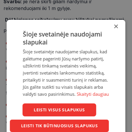
Svarbu
: jie nėra skirti giliam nardymui ir
rekomenduojami iki 1 m gylyje.
Dėl higienos reikalavimų ausų kištukai negrąžinami.
×
Pagrindinės savybės:
Šioje svetainėje naudojami
slapukai
Apsauga nuo vandens ir uždegimų – sulaiko
vandenį, sumažina ausų infekcijų riziką.
Šioje svetainėje naudojame slapukus, kad
galėtume pagerinti Jūsų naršymo patirtį,
Natūralus aplinkos girdėjimas – specialūs filtrai
užtikrinti tinkamą svetainės veikimą,
išlaiko kalbos ir kitų garsų skaidrumą.
įvertinti svetainės lankomumo statistiką,
Patogus prigludimas – inovatyvi
Alpine
pritaikyti ir suasmeninti turinį ir reklamas.
ThermoShape™
medžiaga prisitaiko prie ausies
Jūs galite sutikti su visais slapukais arba
formos.
valdyti savo pasirinkimus.
Skaityti daugiau
Be silikono – hipoalergiški, saugūs jautriai odai.
LEISTI VISUS SLAPUKUS
Daugkartinio naudojimo – lengvai išvalomi šiltu
vandeniu ir muilu.
LEISTI TIK BŪTINUOSIUS SLAPUKUS