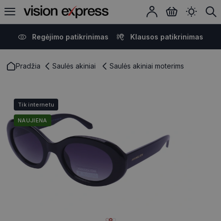
Regėjimo patikrinimas
Klausos patikrinimas
Pradžia
Saulės akiniai
Saulės akiniai moterims
Tik internetu
NAUJIENA