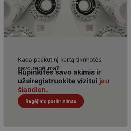
VISITOR_PRIVACY_METADATA
5 mėnesiai
YouTube
4 savaitės
.youtube.com
Kada paskutinį kartą tikrinotės
savo regėjimą?
CookieScriptConsent
11 mėnesį
CookieScript
Rūpinkitės savo akimis ir
4 savaitės
www.visionexpress.lt
užsiregistruokite vizitui
jau
šiandien.
Regėjimo patikrinimas