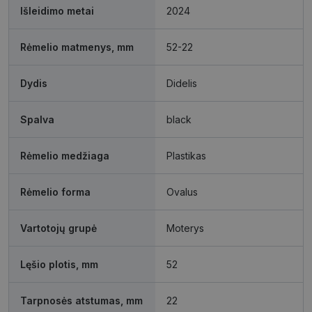
Išleidimo metai
2024
Rėmelio matmenys, mm
52-22
Funkciniai
Neklasifikuoti
slapukai
slapukai
Dydis
Didelis
Spalva
black
Rėmelio medžiaga
Plastikas
Būtinieji slapukai
Statistikos slapukai
Rinkodaros slapukai
Funkciniai slapukai
Rėmelio forma
Ovalus
Neklasifikuoti slapukai
Šie slapukai yra būtini, kad galėtumėte naršyti
Vartotojų grupė
Moterys
svetainės turinį bei naudotis jo funkcijomis. Šie
slapukai atpažįsta Jūsų įrenginį, tačiau neatskleidžia
Jūsų tapatybės, taip pat nerenka informacijos. Be šių
Lęšio plotis, mm
52
slapukų tinklalapis neveiks tinkamai. Šie slapukai
saugomi Jūsų įrenginyje, kol slapukai atlieka savo
funkcijas, bet ne ilgiau kaip dvejus metus.
Tarpnosės atstumas, mm
22