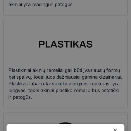
akiniai yra madingi ir patogūs.
Plastikiniai akinių rėmeliai gali būti įvairiausių formų
bei spalvų, todėl juos dažniausiai gamina dizaineriai.
Plastikas labai retai sukelia alergines reakcijas, yra
lengvas, todėl akiniai plastiko rėmeliu bus estetiški
ir patogūs.
×