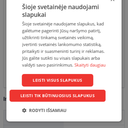
Šioje svetainėje naudojami
slapukai
Šioje svetainėje naudojame slapukus, kad
galėtume pagerinti Jūsų naršymo patirtį,
Akiniai moterims dažniausiai pasižymi subtiliais
užtikrinti tinkamą svetainės veikimą,
dizaino elementais, suteikiančiais harmoningą bei
įvertinti svetainės lankomumo statistiką,
moterišką įvaizdį. Šiandien dienai stilių bei medžiagų
įvairovė leidžia akinių dizaineriams pristatyti Jums
pritaikyti ir suasmeninti turinį ir reklamas.
tiek klasikinių, tiek netikėčiausių ir drąsiausių
Jūs galite sutikti su visais slapukais arba
sprendimų akinių rėmelių. Tai ne tik regėjimo
valdyti savo pasirinkimus.
Skaityti daugiau
korekcija, tačiau ir stilingas kasdieninės išvaizdos
akcentas.
LEISTI VISUS SLAPUKUS
LEISTI TIK BŪTINUOSIUS SLAPUKUS
Informacija apie prekę
RODYTI IŠSAMIAU
Prekės ženklas
AVANGLION
Būtinieji
Statistikos
Rinkodaros
slapukai
slapukai
slapukai