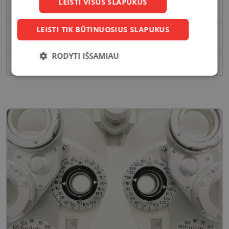
LEISTI VISUS SLAPUKUS
Prekės ženklas
CLEARLAB
LEISTI TIK BŪTINUOSIUS SLAPUKUS
Pakuotė
10
RODYTI IŠSAMIAU
Spalva
pacif.blue
Būtinieji
Statistikos
Rinkodaros
slapukai
slapukai
slapukai
Funkciniai
Neklasifikuoti
slapukai
slapukai
Būtinieji slapukai
Statistikos slapukai
Rinkodaros slapukai
Funkciniai slapukai