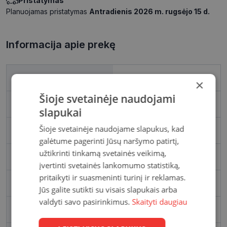
Pristatymas
Planuojamas pristatymas
Antradienis 2026 m. rugsėjo 15 d.
Informacija apie prekę
Spindulys
8.6
×
Šioje svetainėje naudojami
Diametras
14.2
slapukai
Šioje svetainėje naudojame slapukus, kad
Medžiaga
Hixofilcon A
galėtume pagerinti Jūsų naršymo patirtį,
užtikrinti tinkamą svetainės veikimą,
Vandens kiekis
58%
įvertinti svetainės lankomumo statistiką,
pritaikyti ir suasmeninti turinį ir reklamas.
DK/l, Dk/t
28
Jūs galite sutikti su visais slapukais arba
valdyti savo pasirinkimus.
Skaityti daugiau
Gamintojas
ClearLab