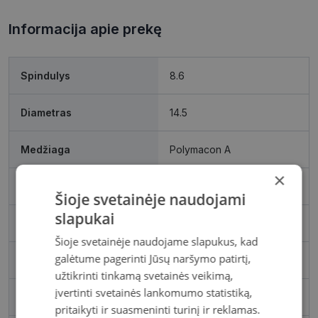
Informacija apie prekę
Spindulys
8.6
Diametras
14.5
Medžiaga
Polymacon A
×
Vandens kiekis
38
Šioje svetainėje naudojami
slapukai
DK/l, Dk/t
14
Šioje svetainėje naudojame slapukus, kad
galėtume pagerinti Jūsų naršymo patirtį,
Gamintojas
ClearLab
užtikrinti tinkamą svetainės veikimą,
įvertinti svetainės lankomumo statistiką,
Prekės ženklas
CLEARLAB
pritaikyti ir suasmeninti turinį ir reklamas.