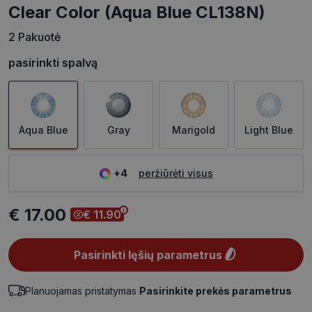
Clear Color (Aqua Blue CL138N)
2 Pakuotė
pasirinkti spalvą
Aqua Blue
Gray
Marigold
Light Blue
+4
peržiūrėti visus
€ 17.00
€ 11.90
Pasirinkti lęšių parametrus
Planuojamas pristatymas
Pasirinkite prekės parametrus