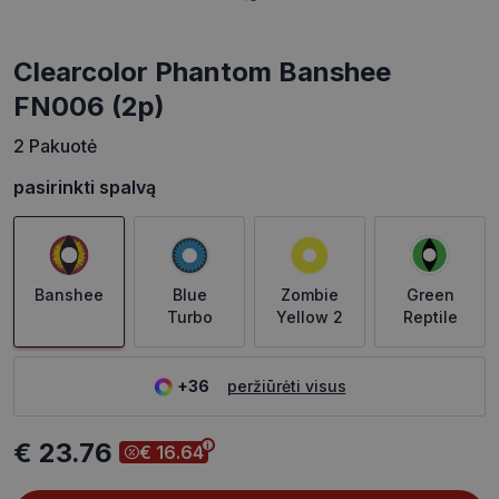
Clearcolor Phantom Banshee
FN006 (2p)
2 Pakuotė
pasirinkti spalvą
Banshee
Blue
Zombie
Green
Turbo
Yellow 2
Reptile
+36
peržiūrėti visus
€ 23.76
€ 16.64