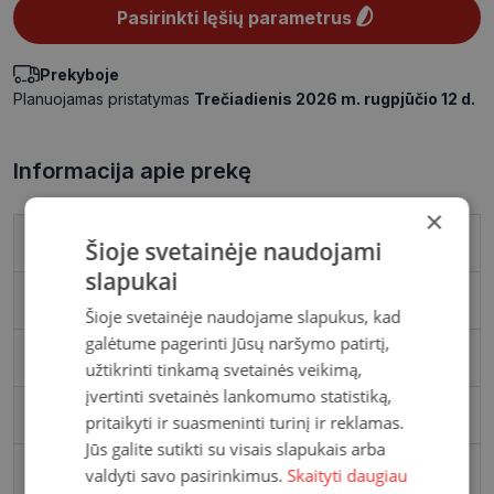
Pasirinkti lęšių parametrus
Prekyboje
Planuojamas pristatymas
Trečiadienis 2026 m. rugpjūčio 12 d.
Informacija apie prekę
×
Spindulys
8.6
Šioje svetainėje naudojami
slapukai
Diametras
14.5
Šioje svetainėje naudojame slapukus, kad
galėtume pagerinti Jūsų naršymo patirtį,
Medžiaga
Polymacon
užtikrinti tinkamą svetainės veikimą,
įvertinti svetainės lankomumo statistiką,
Vandens kiekis
38
pritaikyti ir suasmeninti turinį ir reklamas.
Jūs galite sutikti su visais slapukais arba
DK/l, Dk/t
14
valdyti savo pasirinkimus.
Skaityti daugiau