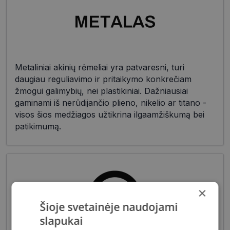
Metaliniai akinių rėmeliai yra patvaresni, turi
daugiau reguliavimo ir pritaikymo konkrečiam
žmogui galimybių, nei plastikiniai. Dažniausiai
gaminami iš nerūdijančio plieno, nikelio ar titano -
visos šios medžiagos užtikrina ilgaamžiškumą bei
patikimumą.
×
Šioje svetainėje naudojami
slapukai