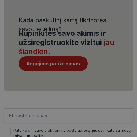
4 savaitės
.youtube.com
Kada paskutinį kartą tikrinotės
savo regėjimą?
Rūpinkitės savo akimis ir
užsiregistruokite vizitui
jau
šiandien.
CookieScriptConsent
11 mėnesį
CookieScript
4 savaitės
www.visionexpress.lt
Regėjimo patikrinimas
Įveskite el.pašto adresą
_tt_enable_cookie
.visionexpress.lt
2 mėnesiai
Pateikdami savo elektroninio pašto adresą, jūs sutinkate su mūsų
4 savaitės
privatumo politika