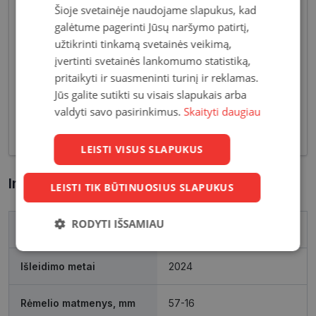
Šioje svetainėje naudojame slapukus, kad
Akiniai moterims dažniausiai pasižymi subtiliais
galėtume pagerinti Jūsų naršymo patirtį,
dizaino elementais, suteikiančiais harmoningą bei
užtikrinti tinkamą svetainės veikimą,
moterišką įvaizdį. Šiandien dienai stilių bei medžiagų
įvertinti svetainės lankomumo statistiką,
įvairovė leidžia akinių dizaineriams pristatyti Jums
pritaikyti ir suasmeninti turinį ir reklamas.
tiek klasikinių, tiek netikėčiausių ir drąsiausių
Jūs galite sutikti su visais slapukais arba
sprendimų akinių rėmelių. Tai ne tik regėjimo
valdyti savo pasirinkimus.
Skaityti daugiau
korekcija, tačiau ir stilingas kasdieninės išvaizdos
akcentas.
LEISTI VISUS SLAPUKUS
Informacija apie prekę
LEISTI TIK BŪTINUOSIUS SLAPUKUS
RODYTI IŠSAMIAU
Prekės ženklas
DOLCE & GABBANA
Būtinieji
Statistikos
Rinkodaros
slapukai
slapukai
slapukai
Išleidimo metai
2024
Rėmelio matmenys, mm
57-16