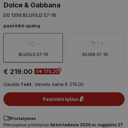
Dolce & Gabbana
DG 1356 BLU/GLD 57-16
pasirinkti spalvą
BLU/GLD 57-16
SILVER 57-16
€ 219.00
€ 175.20
Gausite
1
vnt.
Vieneto kaina
€ 219.00
Pasirinkti lęšius
Pristatymas
Planuojamas pristatymas
Ketvirtadienis 2026 m. rugpjūčio 27