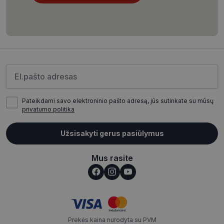
CookieScriptConsent
11 mėnesį
CookieScript
4 savaitės
www.visionexpress.lt
Įveskite el.pašto adresą
Pateikdami savo elektroninio pašto adresą, jūs sutinkate su mūsų
privatumo politika
Užsisakyti gerus pasiūlymus
_tt_enable_cookie
.visionexpress.lt
2 mėnesiai
Mus rasite
4 savaitės
Prekės kaina nurodyta su PVM