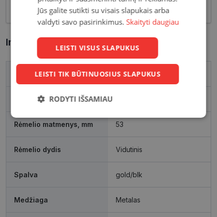
akcentas.
Jūs galite sutikti su visais slapukais arba
valdyti savo pasirinkimus.
Skaityti daugiau
Informacija apie prekę
LEISTI VISUS SLAPUKUS
LEISTI TIK BŪTINUOSIUS SLAPUKUS
Prekės ženklas
DOLCE & GABBANA
RODYTI IŠSAMIAU
Išleidimo metai
2025
Būtinieji
Statistikos
Rinkodaros
Rėmelio matmenys, mm
53
slapukai
slapukai
slapukai
Rėmelio dydis
Vidutinis
Funkciniai
Neklasifikuoti
slapukai
slapukai
Spalva
gold/blk
Medžiaga
Metalas