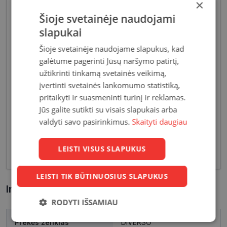
×
Šioje svetainėje naudojami
slapukai
Šioje svetainėje naudojame slapukus, kad
galėtume pagerinti Jūsų naršymo patirtį,
Akiniai moterims dažniausiai pasižymi subtiliais
užtikrinti tinkamą svetainės veikimą,
dizaino elementais, suteikiančiais harmoningą bei
įvertinti svetainės lankomumo statistiką,
moterišką įvaizdį. Šiandien dienai stilių bei medžiagų
pritaikyti ir suasmeninti turinį ir reklamas.
įvairovė leidžia akinių dizaineriams pristatyti Jums
Jūs galite sutikti su visais slapukais arba
tiek klasikinių, tiek netikėčiausių ir drąsiausių
valdyti savo pasirinkimus.
Skaityti daugiau
sprendimų akinių rėmelių. Tai ne tik regėjimo
korekcija, tačiau ir stilingas kasdieninės išvaizdos
LEISTI VISUS SLAPUKUS
akcentas.
LEISTI TIK BŪTINUOSIUS SLAPUKUS
Informacija apie prekę
RODYTI IŠSAMIAU
Prekės ženklas
DIVERSO
Būtinieji
Statistikos
Rinkodaros