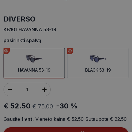
DIVERSO
KB101 HAVANNA 53-19
pasirinkti spalvą
HAVANNA 53-19
BLACK 53-19
€ 52.50
-30 %
€ 75.00
Gausite
1
vnt.
Vieneto kaina
€ 52.50
Sutaupote
€ 22.50