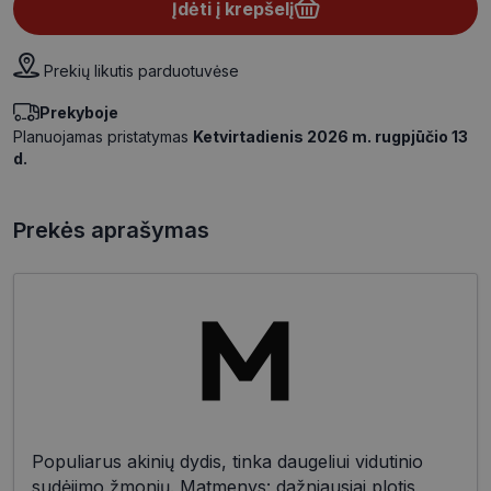
Įdėti į krepšelį
Prekių likutis parduotuvėse
Prekyboje
Planuojamas pristatymas
Ketvirtadienis 2026 m. rugpjūčio 13
d.
Prekės aprašymas
Populiarus akinių dydis, tinka daugeliui vidutinio
sudėjimo žmonių. Matmenys: dažniausiai plotis