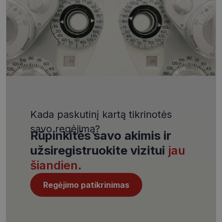
VISITOR_PRIVACY_METADATA
5 mėnesiai
YouTube
4 savaitės
.youtube.com
Kada paskutinį kartą tikrinotės
CookieScriptConsent
11 mėnesį
CookieScript
savo regėjimą?
4 savaitės
www.visionexpress.lt
Rūpinkitės savo akimis ir
užsiregistruokite vizitui
jau
šiandien.
Regėjimo patikrinimas