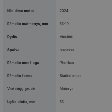
slapukai
slapukai
slapukai
Išleidimo metai
2024
Funkciniai
Neklasifikuoti
Rėmelio matmenys, mm
53-19
slapukai
slapukai
Dydis
Vidutinis
Spalva
havanna
Būtinieji slapukai
Statistikos slapukai
Rėmelio medžiaga
Plastikas
Rinkodaros slapukai
Funkciniai slapukai
Neklasifikuoti slapukai
Rėmelio forma
Stačiakampis
Šie slapukai yra būtini, kad galėtumėte naršyti
svetainės turinį bei naudotis jo funkcijomis. Šie
Vartotojų grupė
Moterys
slapukai atpažįsta Jūsų įrenginį, tačiau neatskleidžia
Jūsų tapatybės, taip pat nerenka informacijos. Be šių
slapukų tinklalapis neveiks tinkamai. Šie slapukai
Lęšio plotis, mm
53
saugomi Jūsų įrenginyje, kol slapukai atlieka savo
funkcijas, bet ne ilgiau kaip dvejus metus.