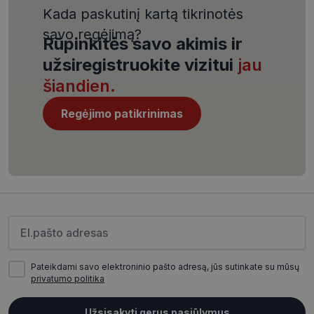
Kada paskutinį kartą tikrinotės
savo regėjimą?
Rūpinkitės savo akimis ir
užsiregistruokite vizitui
jau
šiandien.
CookieScriptConsent
11 mėnesį
CookieScript
4 savaitės
www.visionexpress.lt
Regėjimo patikrinimas
Įveskite el.pašto adresą
Pateikdami savo elektroninio pašto adresą, jūs sutinkate su mūsų
_tt_enable_cookie
.visionexpress.lt
2 mėnesiai
privatumo politika
4 savaitės
Užsisakyti gerus pasiūlymus