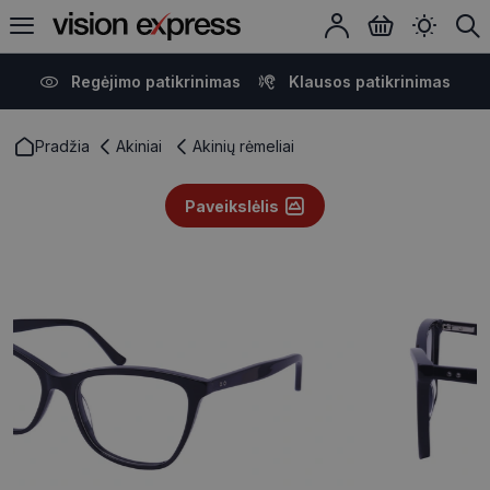
Regėjimo patikrinimas
Klausos patikrinimas
Pradžia
Akiniai
Akinių rėmeliai
Paveikslėlis