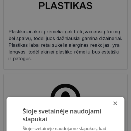
Plastikiniai akinių rėmeliai gali būti įvairiausių formų
bei spalvų, todėl juos dažniausiai gamina dizaineriai.
Plastikas labai retai sukelia alergines reakcijas, yra
lengvas, todėl akiniai plastiko rėmeliu bus estetiški
ir patogūs.
×
Šioje svetainėje naudojami
slapukai
Akiniai moterims dažniausiai pasižymi subtiliais
Šioje svetainėje naudojame slapukus, kad