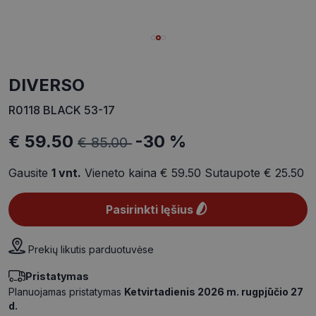
DIVERSO
R0118 BLACK 53-17
€ 59.50
-30 %
€ 85.00
Gausite
1
vnt.
Vieneto kaina
€ 59.50
Sutaupote
€ 25.50
Pasirinkti lęšius
Prekių likutis parduotuvėse
Pristatymas
Planuojamas pristatymas
Ketvirtadienis 2026 m. rugpjūčio 27
d.