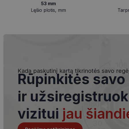
slapukai
53 mm
Lęšio plotis, mm
Tarp
Būtinieji slapuka
Šie slapukai yra būtin
tačiau neatskleidžia 
saugomi Jūsų įrenginyj
Kada paskutinį kartą tikrinotės savo regė
Šie būtinieji slapuka
Rūpinkitės savo
Pavadinimas
csrftoken
ir užsiregistruok
vizitui
jau šiandi
__cf_bm