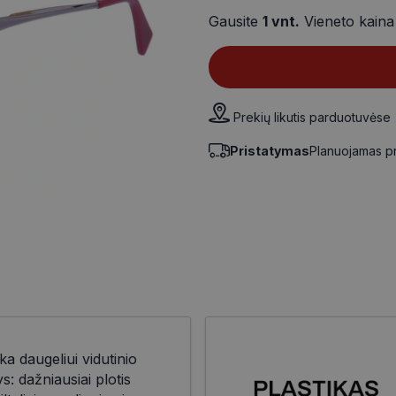
Gausite
1
vnt.
Vieneto kain
Prekių likutis parduotuvėse
Pristatymas
Planuojamas p
ka daugeliui vidutinio
 dažniausiai plotis