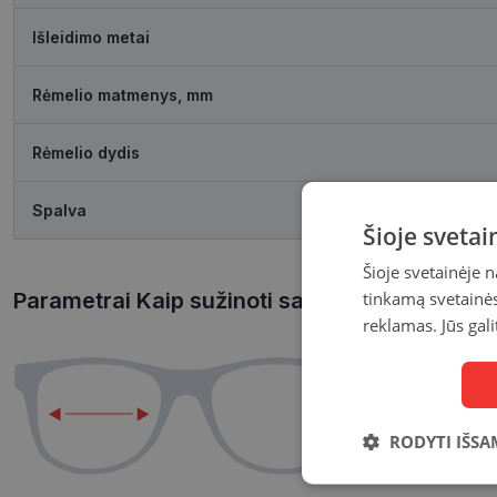
Išleidimo metai
Rėmelio matmenys, mm
Rėmelio dydis
Spalva
Šioje sveta
Šioje svetainėje 
tinkamą svetainės 
Parametrai Kaip sužinoti savo akinių dydį?
reklamas. Jūs gali
RODYTI IŠSA
Būtinieji