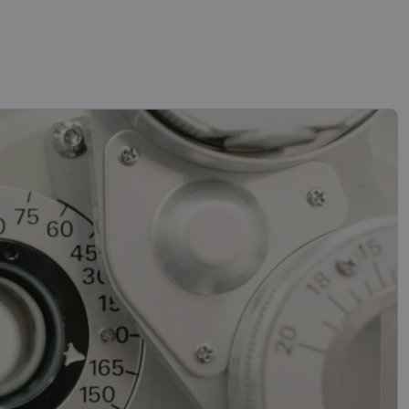
slapukai
sifikuoti slapukai
įsta Jūsų įrenginį,
i. Šie slapukai
“ žiniatinklio kūrimo
tas siekiant
ipo programinės
mas.
mones nuo robotų.
ti pagrįstas
nės naudojimą.