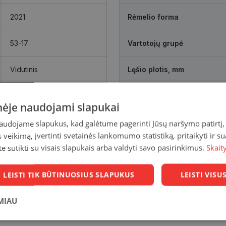
2021
Rėmelio forma
53-17
Vartotojų grupė
Vidutinis
Lęšio plotis, mm
red
Tarpnosės atstumas, mm
inėje naudojami slapukai
naudojame slapukus, kad galėtume pagerinti Jūsų naršymo patirtį, 
veikimą, įvertinti svetainės lankomumo statistiką, pritaikyti ir su
te sutikti su visais slapukais arba valdyti savo pasirinkimus.
Skait
LEISTI TIK BŪTINUOSIUS SLAPUKUS
LEISTI VIS
MIAU
Statistikos
Rinkodaros
Funkciniai