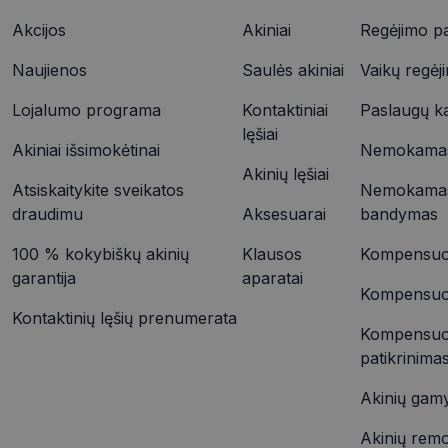
Akcijos
Akiniai
Regėjimo pa
YSC
Naujienos
Saulės akiniai
Vaikų regėj
VISITOR_INFO1_LIV
_ttp
Lojalumo programa
Kontaktiniai
Paslaugų k
lęšiai
Akiniai išsimokėtinai
Nemokamas 
IDE
_ttp
Akinių lęšiai
Atsiskaitykite sveikatos
Nemokamas
draudimu
Aksesuarai
bandymas
__kla_id
100 % kokybiškų akinių
Klausos
Kompensuoj
garantija
aparatai
Kompensuoja
Kontaktinių lęšių prenumerata
Kompensuo
patikrinima
Akinių gam
Akinių rem