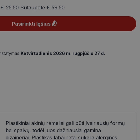
a
€ 25.50
Sutaupote
€ 59.50
Pasirinkti lęšius
ristatymas
Ketvirtadienis 2026 m. rugpjūčio 27 d.
Plastikiniai akinių rėmeliai gali būti įvairiausių formų
bei spalvų, todėl juos dažniausiai gamina
dizaineriai. Plastikas labai retai sukelia alergines