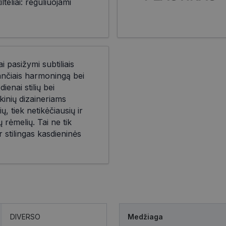
teliai: reguliuojami
i pasižymi subtiliais
iančiais harmoningą bei
ienai stilių bei
kinių dizaineriams
ių, tiek netikėčiausių ir
 rėmelių. Tai ne tik
r stilingas kasdieninės
DIVERSO
Medžiaga