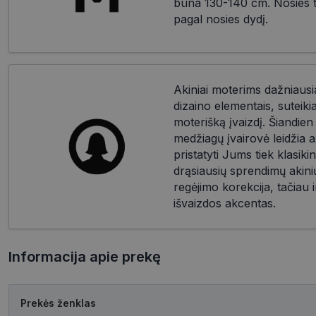
būna 130-140 cm. Nosies til
pagal nosies dydį.
Akiniai moterims dažniausia
dizaino elementais, suteik
moterišką įvaizdį. Šiandien d
medžiagų įvairovė leidžia a
pristatyti Jums tiek klasikin
drąsiausių sprendimų akinių
regėjimo korekcija, tačiau i
išvaizdos akcentas.
Informacija apie prekę
Prekės ženklas