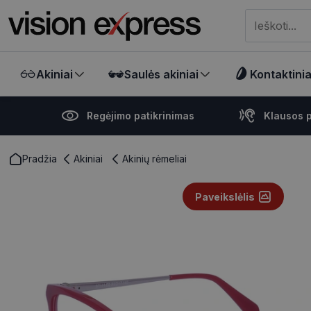
Meklēt visā ve
Akiniai
Saulės akiniai
Kontaktiniai
Regėjimo patikrinimas
Klausos p
Pradžia
Akiniai
Akinių rėmeliai
Paveikslėlis