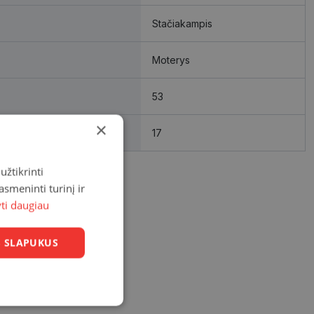
Stačiakampis
Moterys
53
×
17
užtikrinti
asmeninti turinį ir
yti daugiau
US SLAPUKUS
Neklasifikuoti