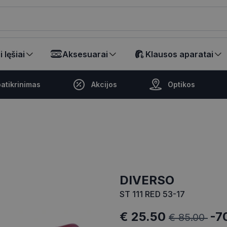
ikalā
 lęšiai
Aksesuarai
Klausos aparatai
atikrinimas
Akcijos
Optikos
DIVERSO
ST 111 RED 53-17
€ 25.50
-7
€ 85.00