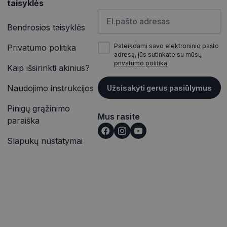
taisyklės
as atskirti
ičių kaip kliento
Įveskite el.pašto adresą
inės užklausą
įrašų peržiūras.
jų, seansų ir
Bendrosios taisyklės
itoms.
vetainėse įterptų
Pateikdami savo elektroninio pašto
Privatumo politika
ąveiką ir elgesį
p pat gali nustatyti,
alizės. Ši
adresą, jūs sutinkate su mūsų
outube“ sąsajos
totojo patirtį ir
privatumo politika
Kaip išsirinkti akinius?
rmaciją apie tai,
ąveiką ir elgesį
e reklamą, kurią
Naudojimo instrukcijos
Užsisakyti gerus pasiūlymus
alizės. Ši
nkydamas minėtoje
totojo patirtį ir
Pinigų grąžinimo
Mus rasite
išką į jūsų svetainę
paraiška
Slapukų nustatymai