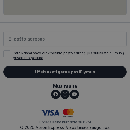
CookieScriptConsent
11 mėnesį
CookieScript
4 savaitės
www.visionexpress.lt
Įveskite el.pašto adresą
Pateikdami savo elektroninio pašto adresą, jūs sutinkate su mūsų
privatumo politika
Užsisakyti gerus pasiūlymus
_tt_enable_cookie
.visionexpress.lt
2 mėnesiai
Mus rasite
4 savaitės
Prekės kaina nurodyta su PVM
© 2026 Vision Express. Visos teisės saugomos.