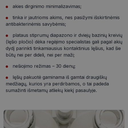
akies dirginimo minimalizavimas;
Būtinieji slapukai
Statistikos slapukai
tinka ir jautrioms akims, nes pasižymi išskirtinėmis
Rinkodaros slapukai
Funkciniai slapukai
antibakterinėmis savybėmis;
Neklasifikuoti slapukai
plataus stiprumų diapazono ir dviejų bazinių kreivių
Šie slapukai yra būtini, kad galėtumėte naršyti
(lęšio pločio) dėka regėjimo specialistas gali pagal akių
svetainės turinį bei naudotis jo funkcijomis. Šie
slapukai atpažįsta Jūsų įrenginį, tačiau neatskleidžia
dydį parinkti tinkamiausius kontaktinius lęšius, kad šie
Jūsų tapatybės, taip pat nerenka informacijos. Be šių
būtų nei per dideli, nei per maži;
slapukų tinklalapis neveiks tinkamai. Šie slapukai
saugomi Jūsų įrenginyje, kol slapukai atlieka savo
funkcijas, bet ne ilgiau kaip dvejus metus.
nešiojimo režimas – 30 dienų;
Šie būtinieji slapukai nustatomi automatiškai.
lęšių pakuotė gaminama iš gamtai draugiškų
Pavadinimas
Teikėjas
/
Domenas
Galiojimas
medžiagų, kurios yra perdirbamos, o tai padeda
sumažinti išmetamų atliekų kiekį pasaulyje.
csrftoken
www.visionexpress.lt
11 mėnesį
4 savaitės