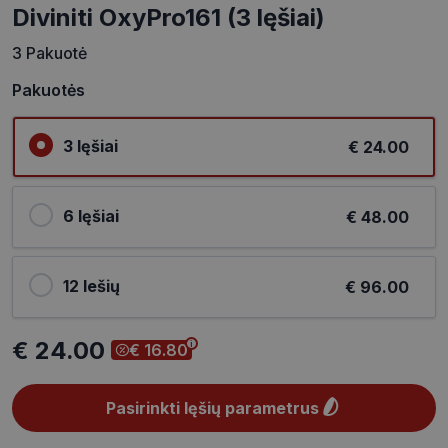
Diviniti OxyPro161 (3 lęšiai)
3 Pakuotė
Pakuotės
3 lęšiai
€ 24.00
6 lęšiai
€ 48.00
12 lešių
€ 96.00
€ 24.00
€ 16.80
Pasirinkti lęšių parametrus