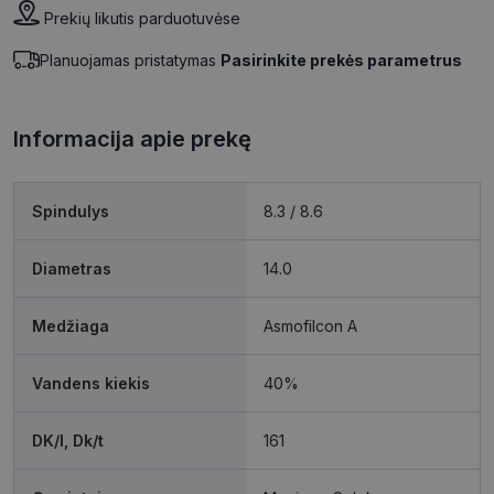
Prekių likutis parduotuvėse
Planuojamas pristatymas
Pasirinkite prekės parametrus
Informacija apie prekę
Spindulys
8.3 / 8.6
Diametras
14.0
Medžiaga
Asmofilcon A
Vandens kiekis
40%
DK/l, Dk/t
161