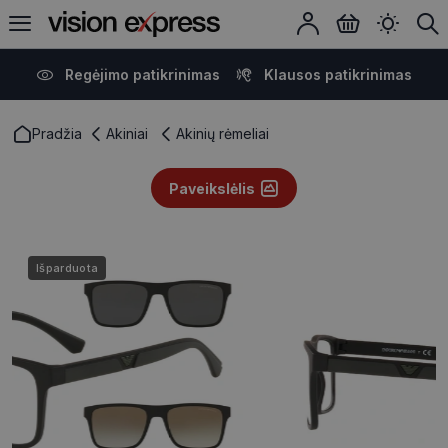
Regėjimo patikrinimas
Klausos patikrinimas
Pradžia
Akiniai
Akinių rėmeliai
Paveikslėlis
Išparduota