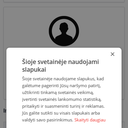
×
Pagrindiniai reikalavimai, keliami vyriškiems
Šioje svetainėje naudojami
akiniams - patvarios medžiagos bei solidžios
slapukai
vyriškos formos, derančios prie įvairių vyriškų
aprangos stilių. Dėl funkcionalumo bei puikių
Šioje svetainėje naudojame slapukus, kad
optinių savybių, vyriški akiniai skirti nešiojimui
galėtume pagerinti Jūsų naršymo patirtį,
kasdien, vairavimui bei sportui.
užtikrinti tinkamą svetainės veikimą,
įvertinti svetainės lankomumo statistiką,
pritaikyti ir suasmeninti turinį ir reklamas.
Informacija apie prekę
Jūs galite sutikti su visais slapukais arba
valdyti savo pasirinkimus.
Skaityti daugiau