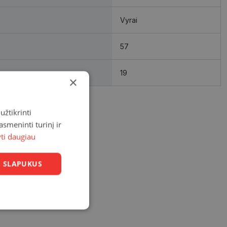
Vyrai
57
19
×
užtikrinti
asmeninti turinį ir
yti daugiau
US SLAPUKUS
Neklasifikuoti
slapukai