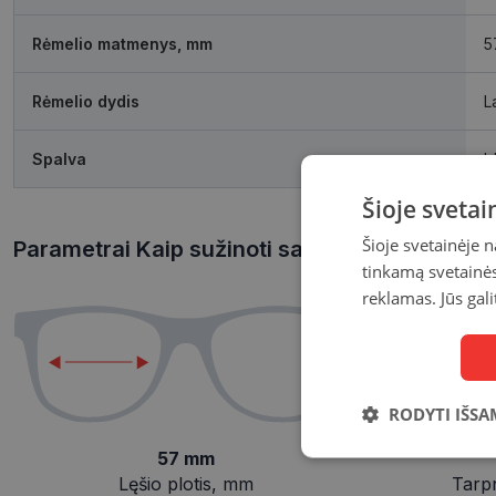
Rėmelio matmenys, mm
5
Rėmelio dydis
L
Spalva
b
Šioje sveta
Šioje svetainėje 
Parametrai Kaip sužinoti savo akinių dydį?
tinkamą svetainės 
reklamas. Jūs gali
RODYTI IŠSA
57 mm
Būtinieji
slapukai
Lęšio plotis, mm
Tarp