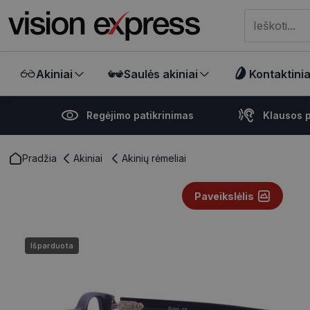
Meklēt visā ve
Akiniai
Saulės akiniai
Kontaktiniai
Regėjimo patikrinimas
Klausos p
Pradžia
Akiniai
Akinių rėmeliai
Paveikslėlis
Išparduota