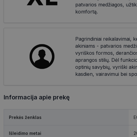
patvarios medžiagos, užtik
komfortą.
Pagrindiniai reikalavimai, k
akiniams - patvarios medži
vyriškos formos, derančios 
aprangos stilių. Dėl funkc
optinių savybių, vyriški akin
kasdien, vairavimui bei spo
Informacija apie prekę
Prekės ženklas
E
Išleidimo metai
2