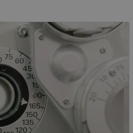
sifikuoti slapukai
įsta Jūsų įrenginį,
i. Šie slapukai
“ žiniatinklio kūrimo
tas siekiant
ipo programinės
mas.
mones nuo robotų.
ti pagrįstas
nės naudojimą.
sutikimo ir
l jų sąveikos su