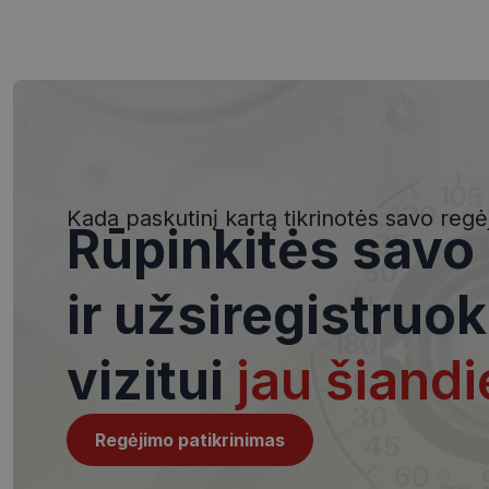
Būtinieji slapuka
Šie slapukai yra būtin
tačiau neatskleidžia 
saugomi Jūsų įrenginyj
Kada paskutinį kartą tikrinotės savo regė
Rūpinkitės savo
Šie būtinieji slapuka
Pavadinimas
ir užsiregistruok
csrftoken
vizitui
jau šiandi
__cf_bm
Regėjimo patikrinimas
VISITOR_PRIVACY_