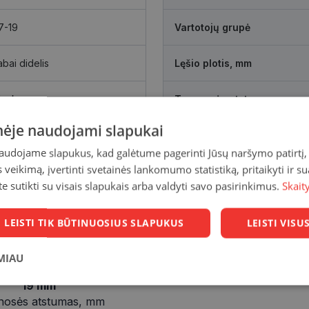
7-19
Vartotojų grupė
abai didelis
Lęšio plotis, mm
lack
Tarpnosės atstumas, mm
inėje naudojami slapukai
naudojame slapukus, kad galėtume pagerinti Jūsų naršymo patirtį, 
veikimą, įvertinti svetainės lankomumo statistiką, pritaikyti ir su
te sutikti su visais slapukais arba valdyti savo pasirinkimus.
Skait
LEISTI TIK BŪTINUOSIUS SLAPUKUS
LEISTI VIS
MIAU
19 mm
Statistikos
Rinkodaros
Funkciniai
slapukai
slapukai
slapukai
nosės atstumas, mm