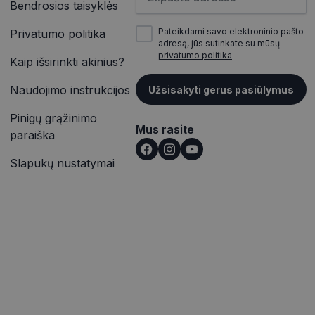
Bendrosios taisyklės
inės užklausą
įrašų peržiūras.
jų, seansų ir
itoms.
Pateikdami savo elektroninio pašto
Privatumo politika
vetainėse įterptų
adresą, jūs sutinkate su mūsų
ąveiką ir elgesį
p pat gali nustatyti,
privatumo politika
alizės. Ši
Kaip išsirinkti akinius?
outube“ sąsajos
totojo patirtį ir
Naudojimo instrukcijos
Užsisakyti gerus pasiūlymus
rmaciją apie tai,
ąveiką ir elgesį
e reklamą, kurią
alizės. Ši
nkydamas minėtoje
Pinigų grąžinimo
totojo patirtį ir
Mus rasite
paraiška
išką į jūsų svetainę
Slapukų nustatymai