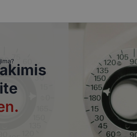
i
Statistikos slapukai
Rinkodaros slapukai
Funkciniai slapukai
Nekla
i, kad galėtumėte naršyti svetainės turinį bei naudotis jo funkcijomis. Šie slapukai atpaž
Jūsų tapatybės, taip pat nerenka informacijos. Be šių slapukų tinklalapis neveiks tinkama
e, kol slapukai atlieka savo funkcijas, bet ne ilgiau kaip dvejus metus.
jimą?
 akimis
i nustatomi automatiškai.
Teikėjas
/
Domenas
Galiojimas
Aprašymas
ite
www.visionexpress.lt
11 mėnesį
Šis slapukas yra susietas su „Django
4 savaitės
platforma, skirta „Python“. Jis sukur
apsaugoti svetainę nuo tam tikro t
įrangos atakos prieš žiniatinklio for
en.
29
Šis slapukas naudojamas atskirti ž
Cloudflare Inc.
minutės
Tai naudinga svetainei, norint pateik
.icanhazip.com
54
ataskaitas apie jų interneto svetai
sekundės
METADATA
5 mėnesiai
Slapukas yra naudojamas vartotojo 
YouTube
4 savaitės
privatumo sprendimams išsaugoti dė
.youtube.com