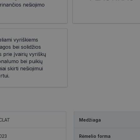
rinančios nešiojimo
eliami vyriškiems
agos bei solidžios
prie įvairių vyriškų
ionalumo bei puikių
iai skirti nešiojimui
rtui.
CLAT
Medžiaga
023
Rėmelio forma