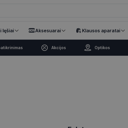
ikalā
 lęšiai
Aksesuarai
Klausos aparatai
atikrinimas
Akcijos
Optikos