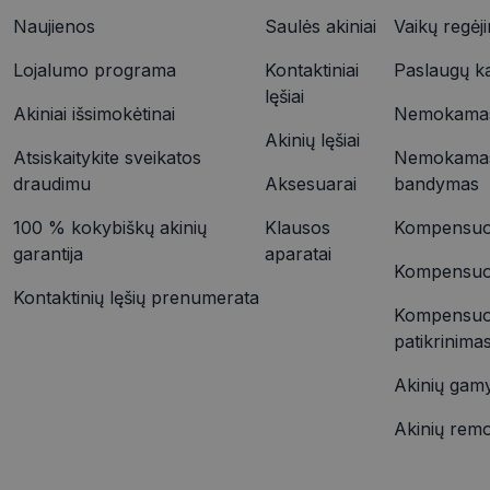
YSC
Naujienos
Saulės akiniai
Vaikų regėj
VISITOR_INFO1_LIV
Lojalumo programa
Kontaktiniai
Paslaugų k
_ttp
lęšiai
Akiniai išsimokėtinai
Nemokamas 
Akinių lęšiai
IDE
_ttp
Atsiskaitykite sveikatos
Nemokamas
draudimu
Aksesuarai
bandymas
100 % kokybiškų akinių
Klausos
Kompensuoj
__kla_id
garantija
aparatai
Kompensuoja
Kontaktinių lęšių prenumerata
Kompensuo
patikrinima
Akinių gam
Akinių rem