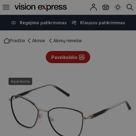
Regėjimo patikrinimas
Klausos patikrinimas
Pradžia
Akiniai
Akinių rėmeliai
Paveikslėlis
Išparduota