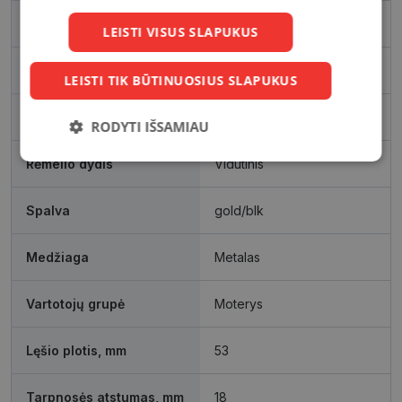
Prekės ženklas
ESCADA
LEISTI VISUS SLAPUKUS
Išleidimo metai
2025
LEISTI TIK BŪTINUOSIUS SLAPUKUS
Rėmelio matmenys, mm
53
RODYTI IŠSAMIAU
Būtinieji
Statistikos
Rinkodaros
Rėmelio dydis
Vidutinis
slapukai
slapukai
slapukai
Spalva
gold/blk
Funkciniai
Neklasifikuoti
Medžiaga
Metalas
slapukai
slapukai
Vartotojų grupė
Moterys
Lęšio plotis, mm
53
Būtinieji slapukai
Statistikos slapukai
Tarpnosės atstumas, mm
18