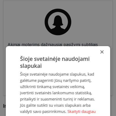
Akiniai moterims dažniausiai pasižymi subtiliais
×
dizaino elementais, suteikiančiais harmoningą bei
moterišką įvaizdį. Šiandien dienai stilių bei medžiagų
Šioje svetainėje naudojami
įvairovė leidžia akinių dizaineriams pristatyti Jums
slapukai
tiek klasikinių, tiek netikėčiausių ir drąsiausių
Šioje svetainėje naudojame slapukus, kad
sprendimų akinių rėmelių. Tai ne tik regėjimo
galėtume pagerinti Jūsų naršymo patirtį,
korekcija, tačiau ir stilingas kasdieninės išvaizdos
akcentas.
užtikrinti tinkamą svetainės veikimą,
įvertinti svetainės lankomumo statistiką,
pritaikyti ir suasmeninti turinį ir reklamas.
Jūs galite sutikti su visais slapukais arba
Informacija apie prekę
valdyti savo pasirinkimus.
Skaityti daugiau