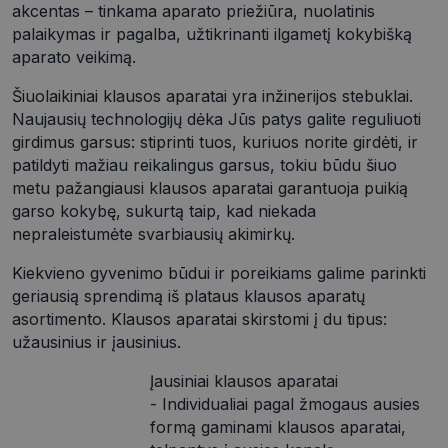
akcentas – tinkama aparato priežiūra, nuolatinis
palaikymas ir pagalba, užtikrinanti ilgametį kokybišką
aparato veikimą.
Šiuolaikiniai klausos aparatai yra inžinerijos stebuklai.
Naujausių technologijų dėka Jūs patys galite reguliuoti
girdimus garsus: stiprinti tuos, kuriuos norite girdėti, ir
patildyti mažiau reikalingus garsus, tokiu būdu šiuo
metu pažangiausi klausos aparatai garantuoja puikią
garso kokybę, sukurtą taip, kad niekada
nepraleistumėte svarbiausių akimirkų.
Kiekvieno gyvenimo būdui ir poreikiams galime parinkti
geriausią sprendimą iš plataus klausos aparatų
asortimento. Klausos aparatai skirstomi į du tipus:
užausinius ir įausinius.
Įausiniai klausos aparatai
- Individualiai pagal žmogaus ausies
formą gaminami klausos aparatai,