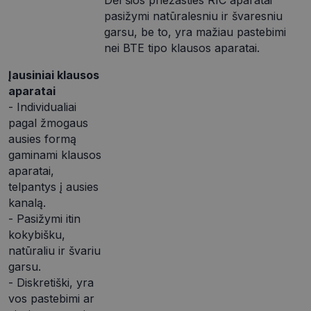
Dėl šios priežasties RIC aparatai
pasižymi natūralesniu ir švaresniu
garsu, be to, yra mažiau pastebimi
nei BTE tipo klausos aparatai.
Įausiniai klausos
aparatai
- Individualiai
pagal žmogaus
ausies formą
gaminami klausos
aparatai,
telpantys į ausies
kanalą.
- Pasižymi itin
kokybišku,
natūraliu ir švariu
garsu.
- Diskretiški, yra
vos pastebimi ar