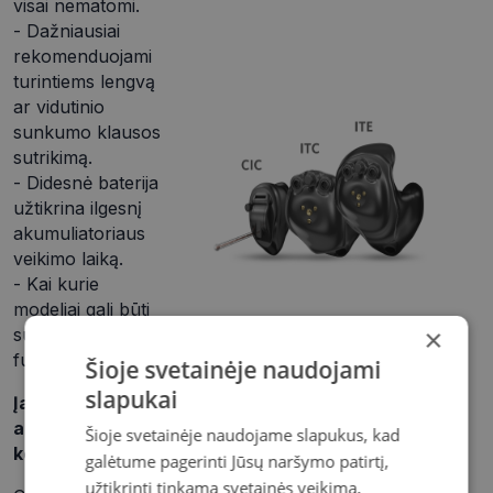
visai nematomi.
- Dažniausiai
rekomenduojami
turintiems lengvą
ar vidutinio
sunkumo klausos
sutrikimą.
- Didesnė baterija
užtikrina ilgesnį
akumuliatoriaus
veikimo laiką.
- Kai kurie
modeliai gali būti
×
su įkrovimo
funkcija.
Šioje svetainėje naudojami
slapukai
Įausiniai klausos
aparatai gali būti
Šioje svetainėje naudojame slapukus, kad
kelių tipų:
galėtume pagerinti Jūsų naršymo patirtį,
užtikrinti tinkamą svetainės veikimą,