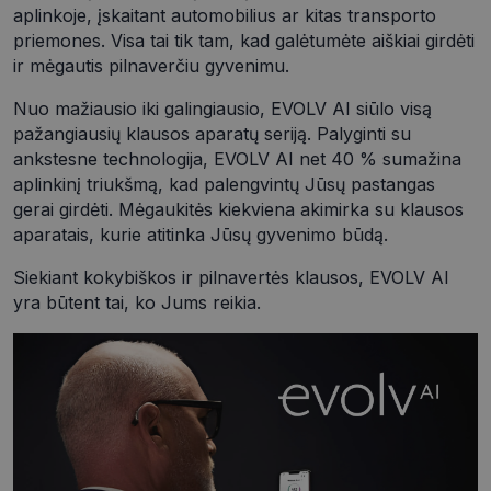
aplinkoje, įskaitant automobilius ar kitas transporto
priemones. Visa tai tik tam, kad galėtumėte aiškiai girdėti
ir mėgautis pilnaverčiu gyvenimu.
Nuo mažiausio iki galingiausio, EVOLV AI siūlo visą
CookieScriptConsent
11 mėnesį
CookieScript
4 savaitės
www.visionexpress.lt
pažangiausių klausos aparatų seriją. Palyginti su
ankstesne technologija, EVOLV AI net 40 % sumažina
aplinkinį triukšmą, kad palengvintų Jūsų pastangas
gerai girdėti. Mėgaukitės kiekviena akimirka su klausos
aparatais, kurie atitinka Jūsų gyvenimo būdą.
Siekiant kokybiškos ir pilnavertės klausos, EVOLV AI
yra būtent tai, ko Jums reikia.
_tt_enable_cookie
.visionexpress.lt
2 mėnesiai
4 savaitės