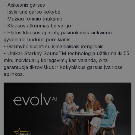
- Aiškesnis garsas
- Išskirtinė garso kokybė
- Mažiau foninio triukšmo
- Klausos atkūrimas be vargo
Būtinieji slapukai
Statistikos slapukai
- Platus klausos aparatų pasirinkimas kiekvieno
Rinkodaros slapukai
Funkciniai slapukai
gyvenimo būdui ir poreikiams
Neklasifikuoti slapukai
- Galimybė susieti su išmaniaisiais įrenginiais
- Unikali Starkey SoundTM technologija užtikrina iki 55
Šie slapukai yra būtini, kad galėtumėte naršyti
mln. individualių koregavimų kas valandą, o tai
svetainės turinį bei naudotis jo funkcijomis. Šie
slapukai atpažįsta Jūsų įrenginį, tačiau neatskleidžia
garantuoja tikroviškus ir kokybiškus garsus įvairiose
Jūsų tapatybės, taip pat nerenka informacijos. Be šių
aplinkos.
slapukų tinklalapis neveiks tinkamai. Šie slapukai
saugomi Jūsų įrenginyje, kol slapukai atlieka savo
funkcijas, bet ne ilgiau kaip dvejus metus.
Šie būtinieji slapukai nustatomi automatiškai.
Pavadinimas
Teikėjas
/
Domenas
Galiojimas
csrftoken
www.visionexpress.lt
11 mėnesį
4 savaitės