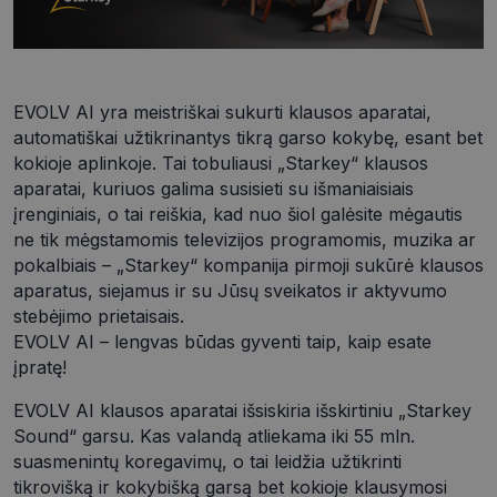
EVOLV AI yra meistriškai sukurti klausos aparatai,
automatiškai užtikrinantys tikrą garso kokybę, esant bet
kokioje aplinkoje. Tai tobuliausi „Starkey“ klausos
aparatai, kuriuos galima susisieti su išmaniaisiais
įrenginiais, o tai reiškia, kad nuo šiol galėsite mėgautis
__cf_bm
29
Cloudflare Inc.
minutės
.icanhazip.com
ne tik mėgstamomis televizijos programomis, muzika ar
54
sekundės
pokalbiais – „Starkey“ kompanija pirmoji sukūrė klausos
aparatus, siejamus ir su Jūsų sveikatos ir aktyvumo
stebėjimo prietaisais.
EVOLV AI – lengvas būdas gyventi taip, kaip esate
įpratę!
EVOLV AI klausos aparatai išsiskiria išskirtiniu „Starkey
VISITOR_PRIVACY_METADATA
5 mėnesiai
YouTube
4 savaitės
Sound“ garsu. Kas valandą atliekama iki 55 mln.
.youtube.com
suasmenintų koregavimų, o tai leidžia užtikrinti
tikrovišką ir kokybišką garsą bet kokioje klausymosi