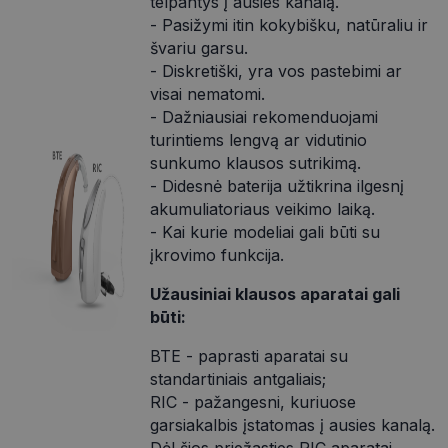
telpantys į ausies kanalą.
- Pasižymi itin kokybišku, natūraliu ir
švariu garsu.
- Diskretiški, yra vos pastebimi ar
visai nematomi.
- Dažniausiai rekomenduojami
turintiems lengvą ar vidutinio
sunkumo klausos sutrikimą.
- Didesnė baterija užtikrina ilgesnį
akumuliatoriaus veikimo laiką.
- Kai kurie modeliai gali būti su
įkrovimo funkcija.
Užausiniai klausos aparatai gali
būti:
BTE - paprasti aparatai su
standartiniais antgaliais;
RIC - pažangesni, kuriuose
garsiakalbis įstatomas į ausies kanalą.