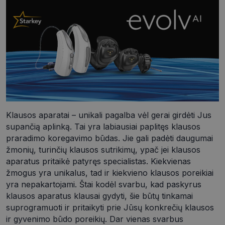
Klausos aparatai – unikali pagalba vėl gerai girdėti Jus
supančią aplinką. Tai yra labiausiai paplitęs klausos
praradimo koregavimo būdas. Jie gali padėti daugumai
žmonių, turinčių klausos sutrikimų, ypač jei klausos
aparatus pritaikė patyręs specialistas. Kiekvienas
žmogus yra unikalus, tad ir kiekvieno klausos poreikiai
yra nepakartojami. Štai kodėl svarbu, kad paskyrus
klausos aparatus klausai gydyti, šie būtų tinkamai
suprogramuoti ir pritaikyti prie Jūsų konkrečių klausos
ir gyvenimo būdo poreikių. Dar vienas svarbus