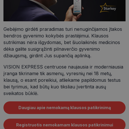
Gebėjimo girdėti praradimas turi nenuginčijamos įtakos
Teikėjas
/
Pavadinimas
Galiojimas
bendros gyvenimo kokybės prastėjimui. Klausos
Domenas
sutrikimas nėra išgydomas, bet šiuolaikinės medicinos
__Secure-ROLLOUT_TOKEN
.youtube.com
5 mėnesiai
4 savaitės
dėka galite susigrąžinti pilnaverčio gyvenimo
Pavadinimas
Teikėjas
/
Domenas
Galiojimas
Aprašym
džiaugsmą, girdint Jus supančią aplinką.
ttcsid
.visionexpress.lt
2 mėnesiai
shipping_country
www.visionexpress.lt
1 metai
4 savaitės
VISION EXPRESS centruose naujausia ir moderniausia
Teikėjas
/
ttcsid_CQD2FTBC77UEVQNL4RRG
.visionexpress.lt
2 mėnesiai
Pavadinimas
Galiojimas
Aprašymas
Domenas
4 savaitės
įranga tikriname tik asmenų, vyresnių nei 18 metų,
klausą, o esant poreikiui, atliekame papildomus testus
_fbp
2 mėnesiai
„Facebook“
Meta Platform
4 savaitės
naudojama
Inc.
bei tyrimus, kad būtų kuo tiksliau įvertinta ausų
daugybei
.visionexpress.lt
Pavadinimas
Teikėjas
/
Domenas
Galiojimas
Aprašy
reklaminių
sveikatos būklė.
produktų, t
_gid
1 diena
Šį slapu
Google LLC
kaip trečiųj
nustato
.visionexpress.lt
šalių
„Google
Daugiau apie nemokamą klausos patikrinimą
reklamuoto
Analytics
siūlymai
saugo ir
realiuoju la
atnauji
pristatyti
kiekvie
Registruotis nemokamam klausos patikrinimui
aplanky
_gcl_au
2 mėnesiai
Šį slapuką