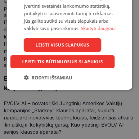
CIC - nematomi,
įvertinti svetainės lankomumo statistiką,
pilnai telpantys
pritaikyti ir suasmeninti turinį ir reklamas.
ausies kanale;
Jūs galite sutikti su visais slapukais arba
ITC – užpildantys
valdyti savo pasirinkimus.
Skaityti daugiau
dalį ausies
kriauklės;
ITE – dalinai
LEISTI VISUS SLAPUKUS
matomi aparatai,
pilnai užpildantys
LEISTI TIK BŪTINUOSIUS SLAPUKUS
ausies kriauklę.
RODYTI IŠSAMIAU
EVOLV AI – lengvas būdas gyventi taip,
kaip esate įpratę!
Būtinieji
Statistikos
Rinkodaros
slapukai
slapukai
slapukai
EVOLV AI – novatoriški Jungtinių Amerikos Valstijų
kompanijos „Starkey“ klausos aparatai, sukurti
naudojant inovatyvias technologijas, leidžiančias atkurti
Funkciniai
Neklasifikuoti
slapukai
slapukai
itin aiškų ir kokybišką garsą. Kuo ypatingi EVOLV AI
serijos klausos aparatai?