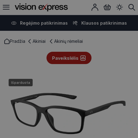
Regėjimo patikrinimas
Klausos patikrinimas
Pradžia
Akiniai
Akinių rėmeliai
Paveikslėlis
Išparduota