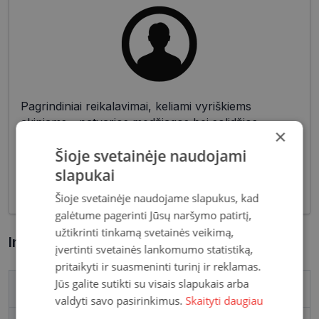
Pagrindiniai reikalavimai, keliami vyriškiems
akiniams - patvarios medžiagos bei solidžios
×
vyriškos formos, derančios prie įvairių vyriškų
Šioje svetainėje naudojami
aprangos stilių. Dėl funkcionalumo bei puikių
optinių savybių, vyriški akiniai skirti nešiojimui
slapukai
kasdien, vairavimui bei sportui.
Šioje svetainėje naudojame slapukus, kad
galėtume pagerinti Jūsų naršymo patirtį,
užtikrinti tinkamą svetainės veikimą,
Informacija apie prekę
įvertinti svetainės lankomumo statistiką,
pritaikyti ir suasmeninti turinį ir reklamas.
Jūs galite sutikti su visais slapukais arba
Prekės ženklas
ARMANI EXCHANGE
valdyti savo pasirinkimus.
Skaityti daugiau