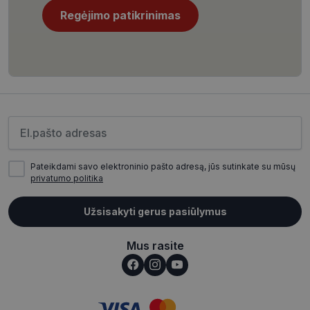
Regėjimo patikrinimas
CookieScriptConsent
11 mėnesį
CookieScript
4 savaitės
www.visionexpress.lt
Įveskite el.pašto adresą
Pateikdami savo elektroninio pašto adresą, jūs sutinkate su mūsų
privatumo politika
Užsisakyti gerus pasiūlymus
_tt_enable_cookie
.visionexpress.lt
2 mėnesiai
4 savaitės
Mus rasite