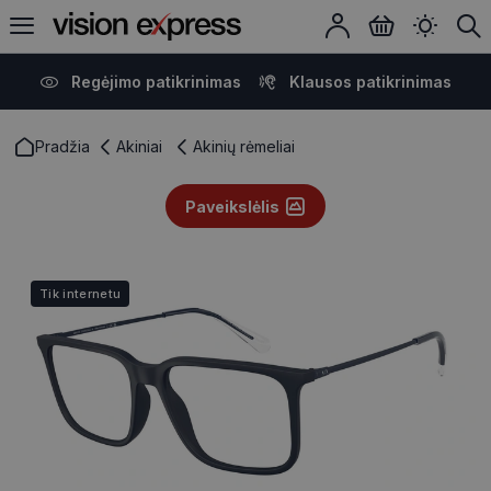
Regėjimo patikrinimas
Klausos patikrinimas
Pradžia
Akiniai
Akinių rėmeliai
Paveikslėlis
Tik internetu