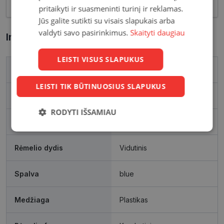
pritaikyti ir suasmeninti turinį ir reklamas.
Jūs galite sutikti su visais slapukais arba
valdyti savo pasirinkimus.
Skaityti daugiau
Informacija apie prekę
LEISTI VISUS SLAPUKUS
Prekės ženklas
ARMANI EXCHANGE
LEISTI TIK BŪTINUOSIUS SLAPUKUS
Išleidimo metai
2024
RODYTI IŠSAMIAU
Rėmelio matmenys, mm
55-17
Būtinieji
Statistikos
Rinkodaros
slapukai
slapukai
slapukai
Rėmelio dydis
Vidutinis
Spalva
blue
Funkciniai
Neklasifikuoti
slapukai
slapukai
Medžiaga
Plastikas