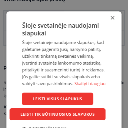
×
Prekės ženklas
RAYOVAC EXTRA
ADVANCED
Šioje svetainėje naudojami
slapukai
Pakuotė
1
Šioje svetainėje naudojame slapukus, kad
galėtume pagerinti Jūsų naršymo patirtį,
užtikrinti tinkamą svetainės veikimą,
įvertinti svetainės lankomumo statistiką,
Prekės aprašymas
pritaikyti ir suasmeninti turinį ir reklamas.
Jūs galite sutikti su visais slapukais arba
Rayovac Extra elementai klausos aparatams - kokybiški
valdyti savo pasirinkimus.
Skaityti daugiau
ir ilgaamžiai, tinkami visiems klausos aparatams,
kuriuose naudojami elementai Nr.13.
LEISTI VISUS SLAPUKUS
Klausos aparatų priedams netaikomos nuolaidos ir
negalioja nuolaidų kuponai.
LEISTI TIK BŪTINUOSIUS SLAPUKUS