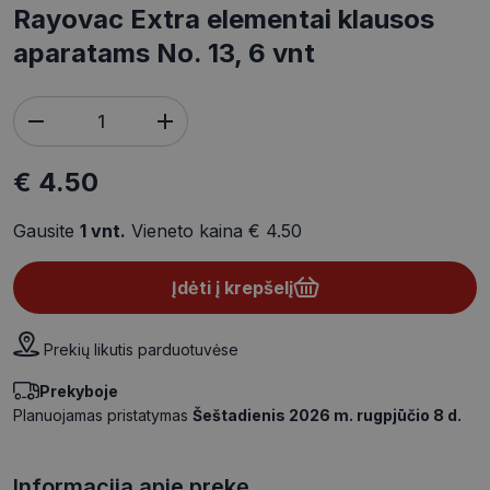
Rayovac Extra elementai klausos
aparatams No. 13, 6 vnt
€ 4.50
Gausite
1
vnt.
Vieneto kaina
€ 4.50
Įdėti į krepšelį
Prekių likutis parduotuvėse
Prekyboje
Planuojamas pristatymas
Šeštadienis 2026 m. rugpjūčio 8 d.
Informacija apie prekę