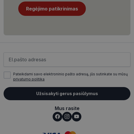
slapukų tinklalapis neveiks tinkamai. Šie slapukai
saugomi Jūsų įrenginyje, kol slapukai atlieka savo
Regėjimo patikrinimas
funkcijas, bet ne ilgiau kaip dvejus metus.
Šie būtinieji slapukai nustatomi automatiškai.
Pavadinimas
Teikėjas
/
Domenas
Galiojimas
csrftoken
www.visionexpress.lt
11 mėnesį
4 savaitės
Įveskite el.pašto adresą
Pateikdami savo elektroninio pašto adresą, jūs sutinkate su mūsų
privatumo politika
Užsisakyti gerus pasiūlymus
Mus rasite
__cf_bm
29
Cloudflare Inc.
minutės
.icanhazip.com
54
sekundės