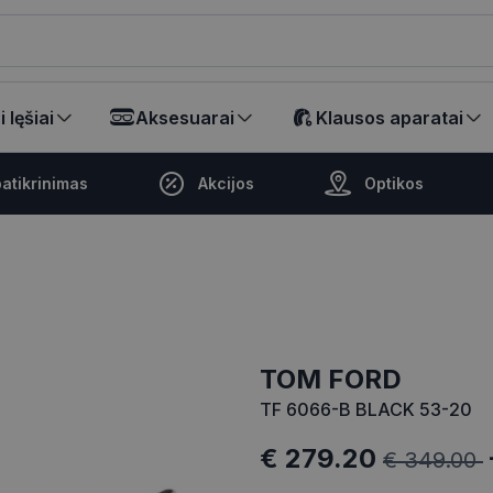
ikalā
 lęšiai
Aksesuarai
Klausos aparatai
atikrinimas
Akcijos
Optikos
TOM FORD
TF 6066-B BLACK 53-20
€ 279.20
€ 349.00