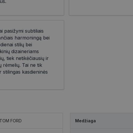
ūs.
i pasižymi subtiliais
iančiais harmoningą bei
ienai stilių bei
kinių dizaineriams
ių, tiek netikėčiausių ir
 rėmelių. Tai ne tik
r stilingas kasdieninės
TOM FORD
Medžiaga