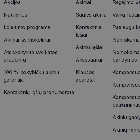
Akcijos
Akiniai
Regėjimo pa
YSC
Naujienos
Saulės akiniai
Vaikų regėj
VISITOR_INFO1_LIV
_ttp
Lojalumo programa
Kontaktiniai
Paslaugų k
lęšiai
Akiniai išsimokėtinai
Nemokamas 
IDE
Akinių lęšiai
_ttp
Atsiskaitykite sveikatos
Nemokamas
draudimu
Aksesuarai
bandymas
__kla_id
100 % kokybiškų akinių
Klausos
Kompensuoj
garantija
aparatai
Kompensuoja
Kontaktinių lęšių prenumerata
Kompensuo
patikrinima
Akinių gam
Akinių rem