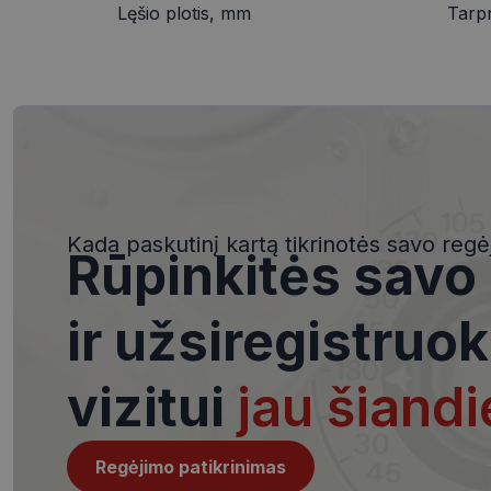
Lęšio plotis, mm
Tarp
Būtinieji slapuka
Šie slapukai yra būtin
tačiau neatskleidžia 
saugomi Jūsų įrenginyj
Kada paskutinį kartą tikrinotės savo regė
Rūpinkitės savo
Šie būtinieji slapuka
Pavadinimas
ir užsiregistruok
csrftoken
vizitui
jau šiandi
__cf_bm
Regėjimo patikrinimas
VISITOR_PRIVACY_