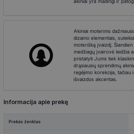
akiniai yra madingi ir patog
Akiniai moterims dažniausia
dizaino elementais, suteik
moterišką įvaizdį. Šiandien d
medžiagų įvairovė leidžia a
pristatyti Jums tiek klasikin
drąsiausių sprendimų akinių
regėjimo korekcija, tačiau i
išvaizdos akcentas.
Informacija apie prekę
Prekės ženklas