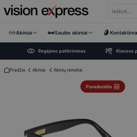
Meklēt visā ve
Akiniai
Saulės akiniai
Kontaktiniai
Regėjimo patikrinimas
Klausos p
Pradžia
Akiniai
Akinių rėmeliai
Paveikslėlis