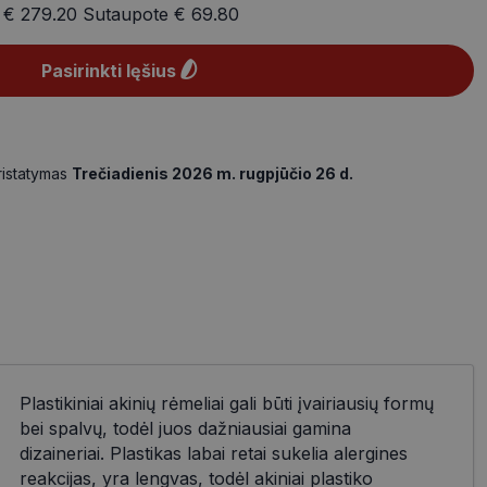
a
€ 279.20
Sutaupote
€ 69.80
Pasirinkti lęšius
ristatymas
Trečiadienis 2026 m. rugpjūčio 26 d.
Plastikiniai akinių rėmeliai gali būti įvairiausių formų
bei spalvų, todėl juos dažniausiai gamina
dizaineriai. Plastikas labai retai sukelia alergines
reakcijas, yra lengvas, todėl akiniai plastiko