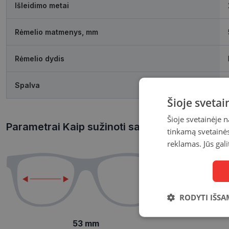
Išleidimo metai
Rėmelio matmenys, mm
Rėmelio dydis
Spalva
Šioje sveta
Šioje svetainėje 
Parametrai Kaip sužinoti savo akinių dydį?
tinkamą svetainės 
reklamas. Jūs gali
RODYTI IŠSA
Būtinieji
53 mm
slapukai