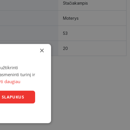
Stačiakampis
Moterys
53
×
20
užtikrinti
asmeninti turinį ir
yti daugiau
US SLAPUKUS
Neklasifikuoti
slapukai