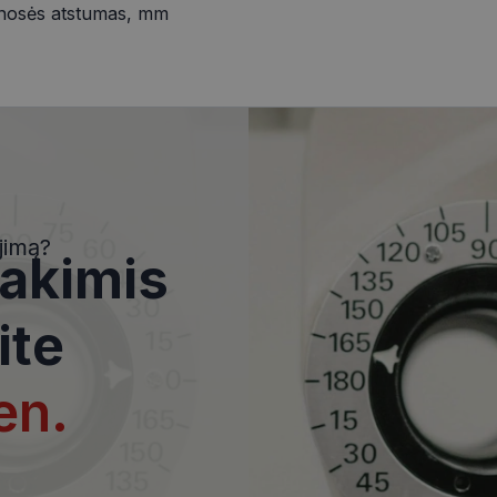
nosės atstumas, mm
i
Statistikos slapukai
Rinkodaros slapukai
Funkciniai slapukai
Nekla
i, kad galėtumėte naršyti svetainės turinį bei naudotis jo funkcijomis. Šie slapukai atpaž
Jūsų tapatybės, taip pat nerenka informacijos. Be šių slapukų tinklalapis neveiks tinkama
e, kol slapukai atlieka savo funkcijas, bet ne ilgiau kaip dvejus metus.
jimą?
 akimis
i nustatomi automatiškai.
Teikėjas
/
Domenas
Galiojimas
Aprašymas
ite
www.visionexpress.lt
11 mėnesį
Šis slapukas yra susietas su „Django
4 savaitės
platforma, skirta „Python“. Jis sukur
apsaugoti svetainę nuo tam tikro t
įrangos atakos prieš žiniatinklio for
en.
29
Šis slapukas naudojamas atskirti ž
Cloudflare Inc.
minutės
Tai naudinga svetainei, norint pateik
.icanhazip.com
54
ataskaitas apie jų interneto svetai
sekundės
METADATA
5 mėnesiai
Slapukas yra naudojamas vartotojo 
YouTube