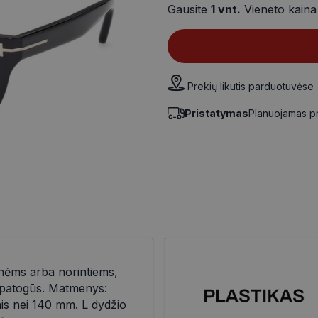
Gausite
1
vnt.
Vieneto kain
Prekių likutis parduotuvėse
Pristatymas
Planuojamas p
nėms arba norintiems,
r patogūs. Matmenys:
nis nei 140 mm. L dydžio