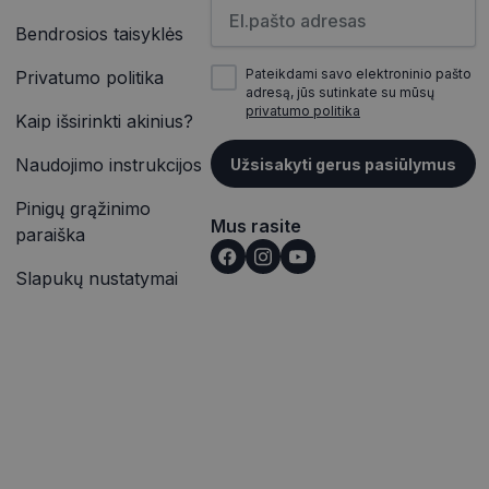
Įveskite el.pašto adresą
ičių kaip kliento
inės užklausą
įrašų peržiūras.
Bendrosios taisyklės
jų, seansų ir
itoms.
Pateikdami savo elektroninio pašto
Privatumo politika
vetainėse įterptų
ąveiką ir elgesį
adresą, jūs sutinkate su mūsų
p pat gali nustatyti,
alizės. Ši
outube“ sąsajos
privatumo politika
Kaip išsirinkti akinius?
totojo patirtį ir
rmaciją apie tai,
Naudojimo instrukcijos
Užsisakyti gerus pasiūlymus
ąveiką ir elgesį
e reklamą, kurią
alizės. Ši
nkydamas minėtoje
totojo patirtį ir
Pinigų grąžinimo
Mus rasite
paraiška
išką į jūsų svetainę
Slapukų nustatymai