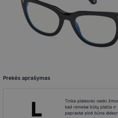
Prekės aprašymas
Tinka platesnio veido žmo
kad rėmeliai būtų platūs i
paprastai ploti būna dides