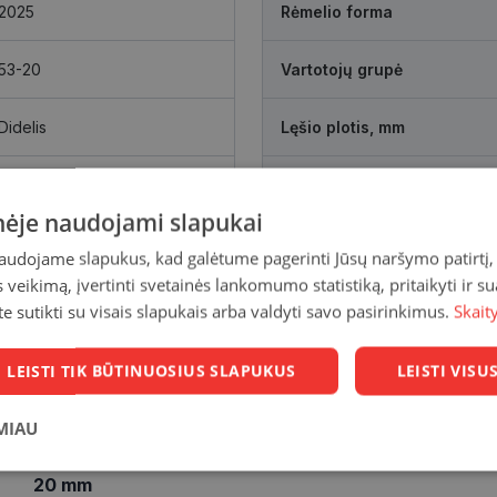
2025
Rėmelio forma
53-20
Vartotojų grupė
Didelis
Lęšio plotis, mm
black
Tarpnosės atstumas, mm
inėje naudojami slapukai
naudojame slapukus, kad galėtume pagerinti Jūsų naršymo patirtį, 
veikimą, įvertinti svetainės lankomumo statistiką, pritaikyti ir su
te sutikti su visais slapukais arba valdyti savo pasirinkimus.
Skait
LEISTI TIK BŪTINUOSIUS SLAPUKUS
LEISTI VIS
MIAU
Statistikos
Rinkodaros
Funkciniai
20 mm
slapukai
slapukai
slapukai