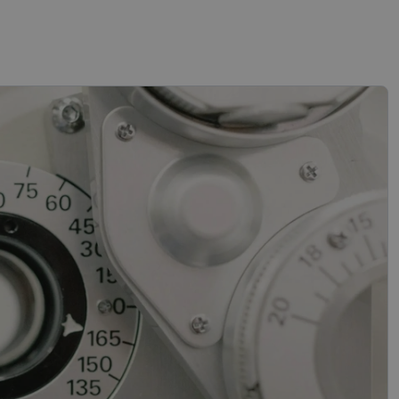
sifikuoti slapukai
įsta Jūsų įrenginį,
i. Šie slapukai
“ žiniatinklio kūrimo
tas siekiant
ipo programinės
mas.
mones nuo robotų.
ti pagrįstas
nės naudojimą.
sutikimo ir