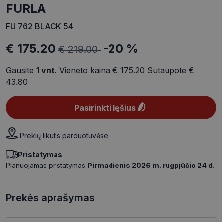
FURLA
FU 762 BLACK 54
€ 175.20
-20 %
€ 219.00
Gausite
1
vnt.
Vieneto kaina
€ 175.20
Sutaupote
€
43.80
Pasirinkti lęšius
Prekių likutis parduotuvėse
Pristatymas
Planuojamas pristatymas
Pirmadienis 2026 m. rugpjūčio 24 d.
Prekės aprašymas