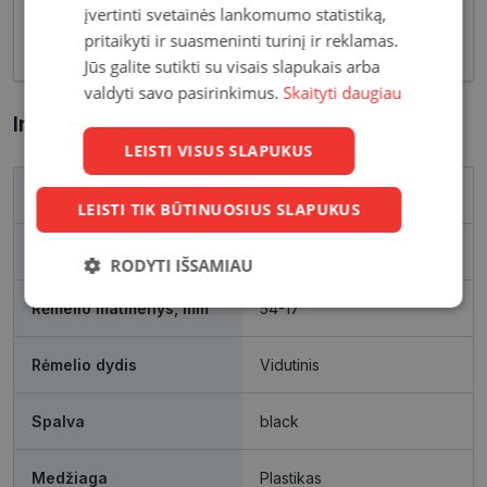
įvertinti svetainės lankomumo statistiką,
korekcija, tačiau ir stilingas kasdieninės išvaizdos
pritaikyti ir suasmeninti turinį ir reklamas.
akcentas.
Jūs galite sutikti su visais slapukais arba
valdyti savo pasirinkimus.
Skaityti daugiau
Informacija apie prekę
LEISTI VISUS SLAPUKUS
Prekės ženklas
FURLA
LEISTI TIK BŪTINUOSIUS SLAPUKUS
Išleidimo metai
2024
RODYTI IŠSAMIAU
Rėmelio matmenys, mm
54-17
Būtinieji
Statistikos
Rinkodaros
slapukai
slapukai
slapukai
Rėmelio dydis
Vidutinis
Funkciniai
Neklasifikuoti
Spalva
black
slapukai
slapukai
Medžiaga
Plastikas