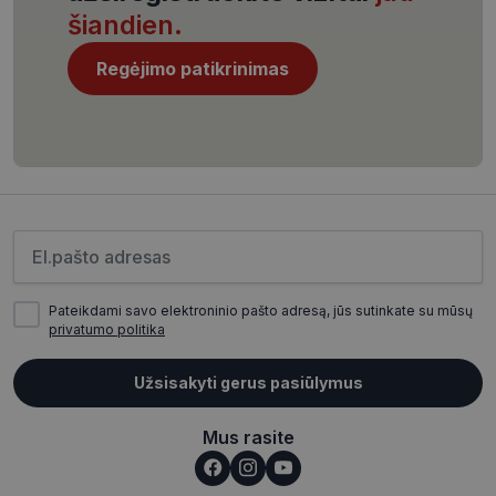
šiandien.
Regėjimo patikrinimas
CookieScriptConsent
11 mėnesį
CookieScript
4 savaitės
www.visionexpress.lt
Įveskite el.pašto adresą
Pateikdami savo elektroninio pašto adresą, jūs sutinkate su mūsų
privatumo politika
_tt_enable_cookie
.visionexpress.lt
2 mėnesiai
Užsisakyti gerus pasiūlymus
4 savaitės
Mus rasite