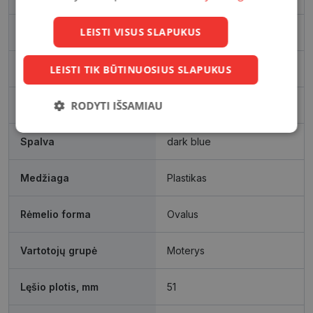
LEISTI VISUS SLAPUKUS
Išleidimo metai
2022
LEISTI TIK BŪTINUOSIUS SLAPUKUS
Rėmelio matmenys, mm
51-18
RODYTI IŠSAMIAU
Rėmelio dydis
Mažas
Būtinieji
Statistikos
Rinkodaros
Spalva
dark blue
slapukai
slapukai
slapukai
Medžiaga
Plastikas
Funkciniai
Neklasifikuoti
slapukai
slapukai
Rėmelio forma
Ovalus
Vartotojų grupė
Moterys
Lęšio plotis, mm
51
Būtinieji slapukai
Statistikos slapukai