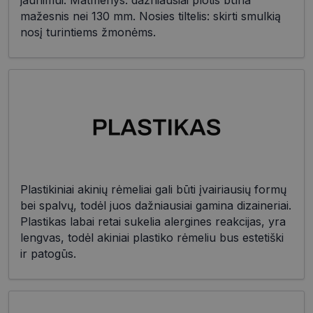
jaunimui. Matmenys: dažniausiai plotis būna
mažesnis nei 130 mm. Nosies tiltelis: skirti smulkią
nosį turintiems žmonėms.
Plastikiniai akinių rėmeliai gali būti įvairiausių formų
bei spalvų, todėl juos dažniausiai gamina dizaineriai.
Plastikas labai retai sukelia alergines reakcijas, yra
lengvas, todėl akiniai plastiko rėmeliu bus estetiški
ir patogūs.