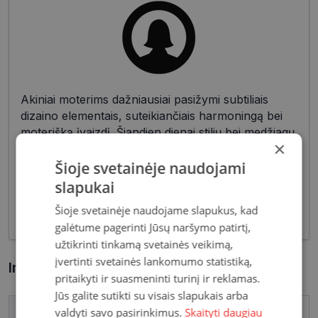
Akiniai moterims dažniausiai pasižymi subtiliais
dizaino elementais, suteikiančiais harmoningą bei
moterišką įvaizdį. Šiandien dienai stilių bei medžiagų
×
įvairovė leidžia akinių dizaineriams pristatyti Jums
tiek klasikinių, tiek netikėčiausių ir drąsiausių
Šioje svetainėje naudojami
sprendimų akinių rėmelių. Tai ne tik regėjimo
slapukai
korekcija, tačiau ir stilingas kasdieninės išvaizdos
Šioje svetainėje naudojame slapukus, kad
akcentas.
galėtume pagerinti Jūsų naršymo patirtį,
užtikrinti tinkamą svetainės veikimą,
įvertinti svetainės lankomumo statistiką,
Informacija apie prekę
pritaikyti ir suasmeninti turinį ir reklamas.
Jūs galite sutikti su visais slapukais arba
valdyti savo pasirinkimus.
Skaityti daugiau
Prekės ženklas
CAROLINA HERRERA