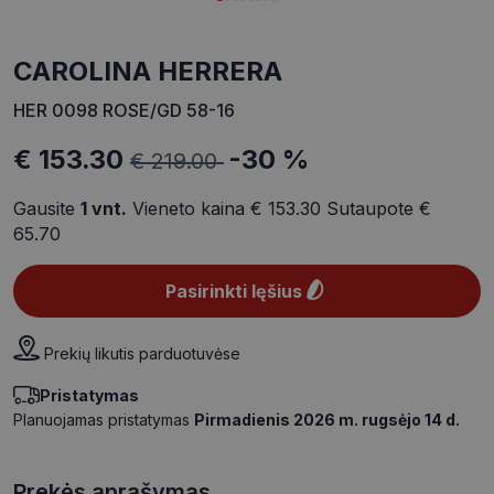
CAROLINA HERRERA
HER 0098 ROSE/GD 58-16
€ 153.30
-30 %
€ 219.00
Gausite
1
vnt.
Vieneto kaina
€ 153.30
Sutaupote
€
65.70
Pasirinkti lęšius
Prekių likutis parduotuvėse
Pristatymas
Planuojamas pristatymas
Pirmadienis 2026 m. rugsėjo 14 d.
Prekės aprašymas