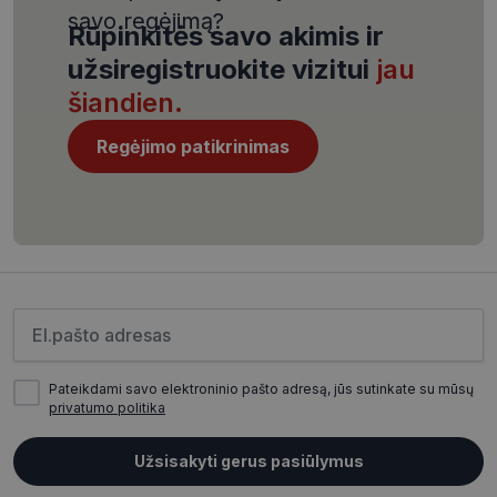
savo regėjimą?
Rūpinkitės savo akimis ir
užsiregistruokite vizitui
jau
šiandien.
CookieScriptConsent
11 mėnesį
CookieScript
Regėjimo patikrinimas
4 savaitės
www.visionexpress.lt
Įveskite el.pašto adresą
Pateikdami savo elektroninio pašto adresą, jūs sutinkate su mūsų
privatumo politika
_tt_enable_cookie
.visionexpress.lt
2 mėnesiai
4 savaitės
Užsisakyti gerus pasiūlymus