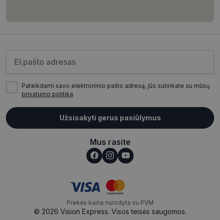
CookieScriptConsent
11 mėnesį
CookieScript
4 savaitės
www.visionexpress.lt
Įveskite el.pašto adresą
Pateikdami savo elektroninio pašto adresą, jūs sutinkate su mūsų
privatumo politika
Užsisakyti gerus pasiūlymus
Mus rasite
_tt_enable_cookie
.visionexpress.lt
2 mėnesiai
4 savaitės
Prekės kaina nurodyta su PVM
© 2026 Vision Express. Visos teisės saugomos.