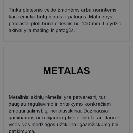
Tinka platesnio veido žmonėms arba norintiems,
kad rėmeliai būtų platūs ir patogūs. Matmenys:
paprastai ploti būna didesnis nei 140 mm. L dydžio
akiniai yra madingi ir patogūs.
Metaliniai akinių rėmeliai yra patvaresni, turi
daugiau reguliavimo ir pritaikymo konkrečiam
žmogui galimybių, nei plastikiniai. Dažniausiai
gaminami iš nerūdijančio plieno, nikelio ar titano -
visos šios medžiagos užtikrina ilgaamžiškumą bei
patikimumą.