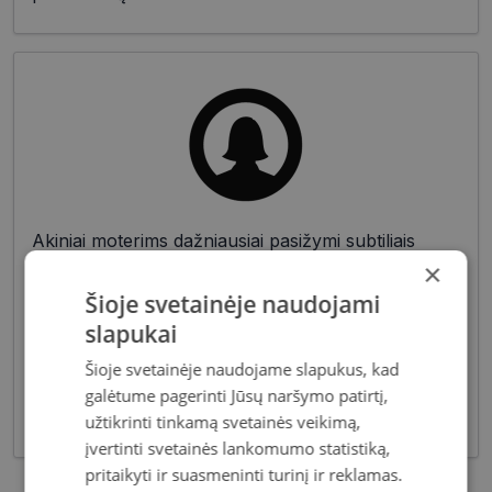
Akiniai moterims dažniausiai pasižymi subtiliais
dizaino elementais, suteikiančiais harmoningą bei
×
moterišką įvaizdį. Šiandien dienai stilių bei medžiagų
Šioje svetainėje naudojami
įvairovė leidžia akinių dizaineriams pristatyti Jums
slapukai
tiek klasikinių, tiek netikėčiausių ir drąsiausių
sprendimų akinių rėmelių. Tai ne tik regėjimo
Šioje svetainėje naudojame slapukus, kad
korekcija, tačiau ir stilingas kasdieninės išvaizdos
galėtume pagerinti Jūsų naršymo patirtį,
akcentas.
užtikrinti tinkamą svetainės veikimą,
įvertinti svetainės lankomumo statistiką,
pritaikyti ir suasmeninti turinį ir reklamas.