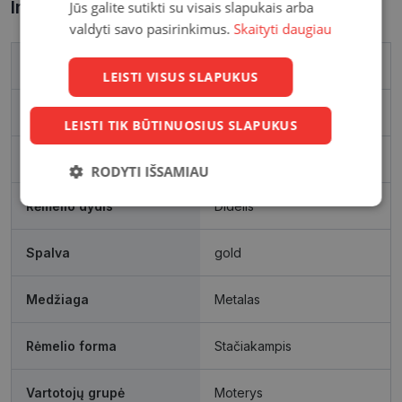
Informacija apie prekę
Jūs galite sutikti su visais slapukais arba
valdyti savo pasirinkimus.
Skaityti daugiau
Prekės ženklas
CAROLINA HERRERA
LEISTI VISUS SLAPUKUS
Išleidimo metai
2023
LEISTI TIK BŪTINUOSIUS SLAPUKUS
Rėmelio matmenys, mm
56-17
RODYTI IŠSAMIAU
Rėmelio dydis
Didelis
Būtinieji
Statistikos
Rinkodaros
slapukai
slapukai
slapukai
Spalva
gold
Funkciniai
Neklasifikuoti
Medžiaga
Metalas
slapukai
slapukai
Rėmelio forma
Stačiakampis
Vartotojų grupė
Moterys