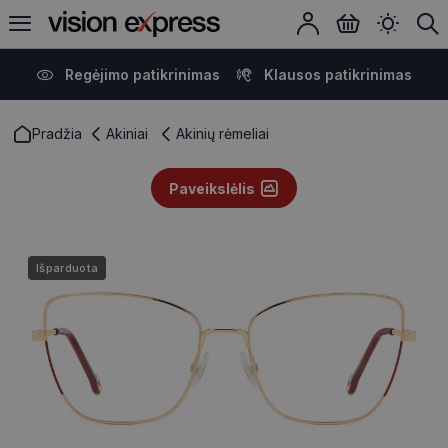
Regėjimo patikrinimas
Klausos patikrinimas
Pradžia
Akiniai
Akinių rėmeliai
Paveikslėlis
Išparduota