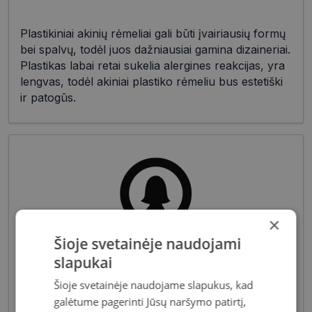
Plastikiniai akinių rėmeliai gali būti įvairiausių formų
bei spalvų, todėl juos dažniausiai gamina dizaineriai.
Plastikas labai retai sukelia alergines reakcijas, yra
lengvas, todėl akiniai plastiko rėmeliu bus estetiški
ir patogūs.
×
Šioje svetainėje naudojami
Akiniai moterims dažniausiai pasižymi subtiliais
slapukai
dizaino elementais, suteikiančiais harmoningą bei
Šioje svetainėje naudojame slapukus, kad
moterišką įvaizdį. Šiandien dienai stilių bei medžiagų
galėtume pagerinti Jūsų naršymo patirtį,
įvairovė leidžia akinių dizaineriams pristatyti Jums