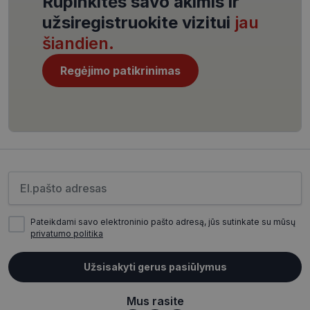
Rūpinkitės savo akimis ir
užsiregistruokite vizitui
jau
šiandien.
Regėjimo patikrinimas
CookieScriptConsent
11 mėnesį
CookieScript
4 savaitės
www.visionexpress.lt
Įveskite el.pašto adresą
Pateikdami savo elektroninio pašto adresą, jūs sutinkate su mūsų
privatumo politika
_tt_enable_cookie
.visionexpress.lt
2 mėnesiai
4 savaitės
Užsisakyti gerus pasiūlymus
Mus rasite