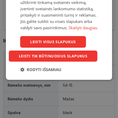
užtikrinti tinkamą svetainės veikimą,
tiek klasikinių, tiek netikėčiausių ir drąsiausių
sprendimų akinių rėmelių. Tai ne tik regėjimo
įvertinti svetainės lankomumo statistiką,
korekcija, tačiau ir stilingas kasdieninės išvaizdos
pritaikyti ir suasmeninti turinį ir reklamas.
akcentas.
Jūs galite sutikti su visais slapukais arba
valdyti savo pasirinkimus.
Skaityti daugiau
Informacija apie prekę
LEISTI VISUS SLAPUKUS
LEISTI TIK BŪTINUOSIUS SLAPUKUS
Prekės ženklas
CAROLINA HERRERA
RODYTI IŠSAMIAU
Išleidimo metai
2022
Būtinieji
Statistikos
Rinkodaros
slapukai
slapukai
slapukai
Rėmelio matmenys, mm
54-15
Rėmelio dydis
Mažas
Funkciniai
Neklasifikuoti
slapukai
slapukai
Spalva
black