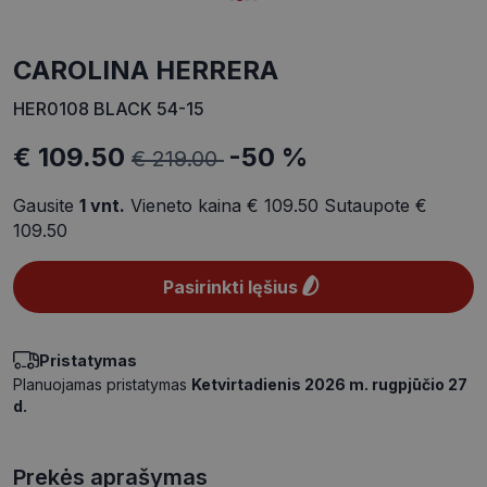
CAROLINA HERRERA
HER0108 BLACK 54-15
€ 109.50
-50 %
€ 219.00
Gausite
1
vnt.
Vieneto kaina
€ 109.50
Sutaupote
€
109.50
Pasirinkti lęšius
Pristatymas
Planuojamas pristatymas
Ketvirtadienis 2026 m. rugpjūčio 27
d.
Prekės aprašymas