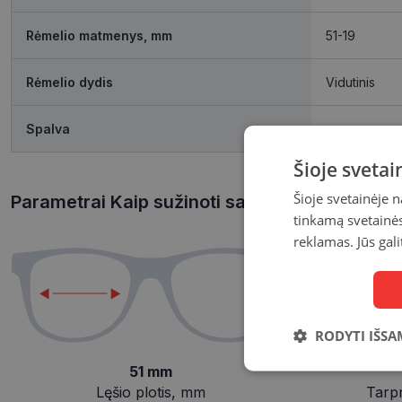
Rėmelio matmenys, mm
51-19
Rėmelio dydis
Vidutinis
Spalva
grey
Šioje sveta
Šioje svetainėje 
Parametrai Kaip sužinoti savo akinių dydį?
tinkamą svetainės 
reklamas. Jūs gali
RODYTI IŠSA
51 mm
Būtinieji
slapukai
Lęšio plotis, mm
Tarp