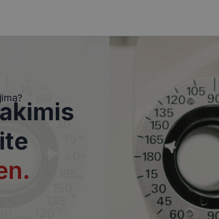
i
Statistikos slapukai
Rinkodaros slapukai
Funkciniai slapukai
Nekla
i, kad galėtumėte naršyti svetainės turinį bei naudotis jo funkcijomis. Šie slapukai atpaž
Jūsų tapatybės, taip pat nerenka informacijos. Be šių slapukų tinklalapis neveiks tinkama
e, kol slapukai atlieka savo funkcijas, bet ne ilgiau kaip dvejus metus.
jimą?
 akimis
i nustatomi automatiškai.
Teikėjas
/
Domenas
Galiojimas
Aprašymas
ite
www.visionexpress.lt
11 mėnesį
Šis slapukas yra susietas su „Django
4 savaitės
platforma, skirta „Python“. Jis sukur
apsaugoti svetainę nuo tam tikro t
įrangos atakos prieš žiniatinklio for
en.
29
Šis slapukas naudojamas atskirti ž
Cloudflare Inc.
minutės
Tai naudinga svetainei, norint pateik
.icanhazip.com
54
ataskaitas apie jų interneto svetai
sekundės
METADATA
5 mėnesiai
Slapukas yra naudojamas vartotojo 
YouTube
4 savaitės
privatumo sprendimams išsaugoti dė
.youtube.com