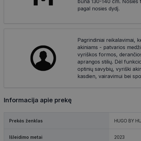
būna 130-140 cm. Nosies til
pagal nosies dydį.
Pagrindiniai reikalavimai, k
akiniams - patvarios medži
vyriškos formos, derančios 
aprangos stilių. Dėl funkc
optinių savybių, vyriški akin
kasdien, vairavimui bei spo
Informacija apie prekę
Prekės ženklas
HUGO BY H
Išleidimo metai
2023