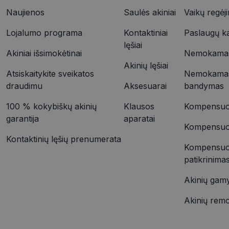
YSC
Naujienos
Saulės akiniai
Vaikų regėj
VISITOR_INFO1_LIV
Lojalumo programa
Kontaktiniai
Paslaugų k
_ttp
lęšiai
Akiniai išsimokėtinai
Nemokamas 
Akinių lęšiai
IDE
_ttp
Atsiskaitykite sveikatos
Nemokamas
draudimu
Aksesuarai
bandymas
100 % kokybiškų akinių
Klausos
Kompensuoj
__kla_id
garantija
aparatai
Kompensuoja
Kontaktinių lęšių prenumerata
Kompensuo
patikrinima
Akinių gam
Akinių rem