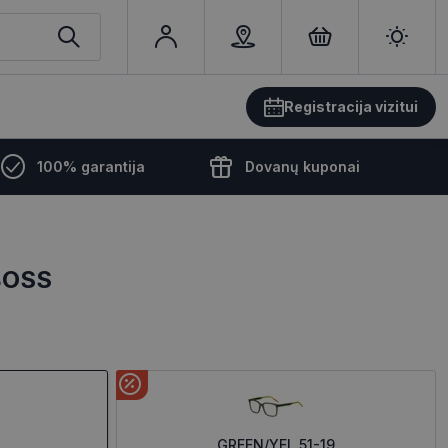
Registracija vizitui
100% garantija
Dovanų kuponai
BOSS
GREEN/YEL 51-19