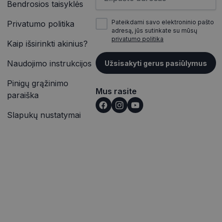
Bendrosios taisyklės
inės užklausą
įrašų peržiūras.
jų, seansų ir
itoms.
Pateikdami savo elektroninio pašto
Privatumo politika
vetainėse įterptų
adresą, jūs sutinkate su mūsų
ąveiką ir elgesį
p pat gali nustatyti,
privatumo politika
alizės. Ši
Kaip išsirinkti akinius?
outube“ sąsajos
totojo patirtį ir
Naudojimo instrukcijos
Užsisakyti gerus pasiūlymus
rmaciją apie tai,
ąveiką ir elgesį
e reklamą, kurią
alizės. Ši
nkydamas minėtoje
Pinigų grąžinimo
totojo patirtį ir
Mus rasite
paraiška
išką į jūsų svetainę
Slapukų nustatymai