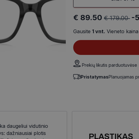
€ 89.50
-
€ 179.00
Gausite
1
vnt.
Vieneto kain
Prekių likutis parduotuvėse
Pristatymas
Planuojamas p
ka daugeliui vidutinio
 dažniausiai plotis