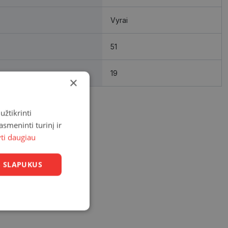
Vyrai
51
19
×
užtikrinti
asmeninti turinį ir
yti daugiau
US SLAPUKUS
Neklasifikuoti
slapukai