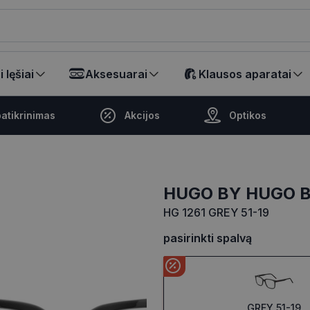
ikalā
 lęšiai
Aksesuarai
Klausos aparatai
atikrinimas
Akcijos
Optikos
HUGO BY HUGO 
HG 1261 GREY 51-19
pasirinkti spalvą
GREY 51-19