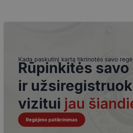
Būtinieji slapuka
Šie slapukai yra būtin
tačiau neatskleidžia 
saugomi Jūsų įrenginyj
Kada paskutinį kartą tikrinotės savo regė
Rūpinkitės savo
Šie būtinieji slapuka
Pavadinimas
ir užsiregistruok
csrftoken
vizitui
jau šiandi
__cf_bm
Regėjimo patikrinimas
VISITOR_PRIVACY_