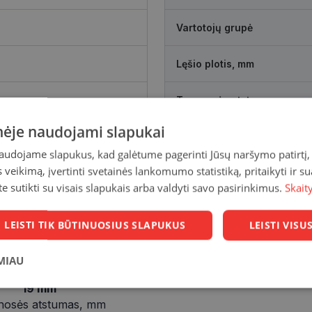
Vartotojų grupė
Lęšio plotis, mm
Tarpnosės atstumas, mm
inėje naudojami slapukai
naudojame slapukus, kad galėtume pagerinti Jūsų naršymo patirtį, 
veikimą, įvertinti svetainės lankomumo statistiką, pritaikyti ir su
te sutikti su visais slapukais arba valdyti savo pasirinkimus.
Skait
LEISTI TIK BŪTINUOSIUS SLAPUKUS
LEISTI VIS
MIAU
19 mm
Statistikos
Rinkodaros
Funkciniai
slapukai
slapukai
slapukai
nosės atstumas, mm