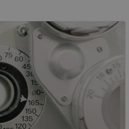
sifikuoti slapukai
įsta Jūsų įrenginį,
i. Šie slapukai
“ žiniatinklio kūrimo
tas siekiant
ipo programinės
mas.
mones nuo robotų.
ti pagrįstas
nės naudojimą.
sutikimo ir
l jų sąveikos su