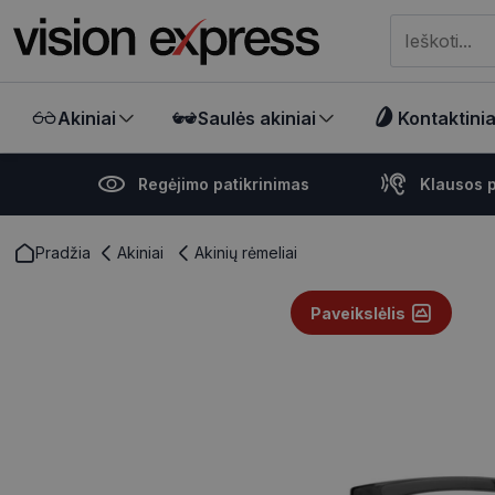
Meklēt visā ve
Akiniai
Saulės akiniai
Kontaktiniai
Regėjimo patikrinimas
Klausos p
Pradžia
Akiniai
Akinių rėmeliai
Paveikslėlis