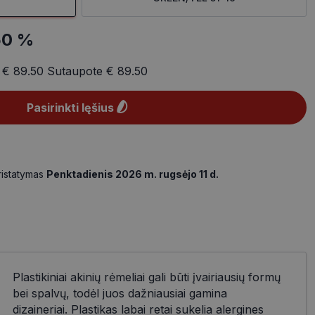
50 %
a
€ 89.50
Sutaupote
€ 89.50
Pasirinkti lęšius
ristatymas
Penktadienis 2026 m. rugsėjo 11 d.
Plastikiniai akinių rėmeliai gali būti įvairiausių formų
bei spalvų, todėl juos dažniausiai gamina
dizaineriai. Plastikas labai retai sukelia alergines