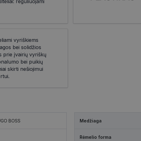
teliai: reguliuojami
eliami vyriškiems
agos bei solidžios
prie įvairių vyriškų
ionalumo bei puikių
iai skirti nešiojimui
rtui.
UGO BOSS
Medžiaga
Rėmelio forma