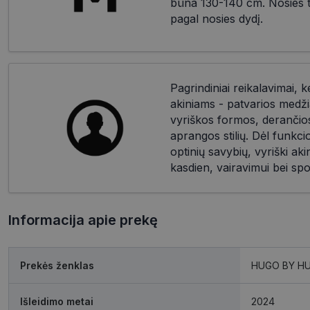
būna 130-140 cm. Nosies til
pagal nosies dydį.
Pagrindiniai reikalavimai, k
akiniams - patvarios medži
vyriškos formos, derančios 
aprangos stilių. Dėl funkc
optinių savybių, vyriški akin
kasdien, vairavimui bei spo
Informacija apie prekę
Prekės ženklas
HUGO BY H
Išleidimo metai
2024