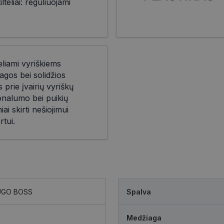
teliai: reguliuojami
eliami vyriškiems
agos bei solidžios
prie įvairių vyriškų
ionalumo bei puikių
iai skirti nešiojimui
rtui.
UGO BOSS
Spalva
Medžiaga