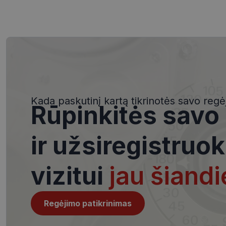
Būtinieji slapuka
Šie slapukai yra būtin
tačiau neatskleidžia 
saugomi Jūsų įrenginyj
Kada paskutinį kartą tikrinotės savo regė
Rūpinkitės savo
Šie būtinieji slapuka
Pavadinimas
ir užsiregistruok
csrftoken
vizitui
jau šiandi
__cf_bm
Regėjimo patikrinimas
VISITOR_PRIVACY_