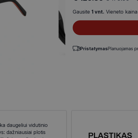
Gausite
1
vnt.
Vieneto kain
Pristatymas
Planuojamas p
ka daugeliui vidutinio
 dažniausiai plotis