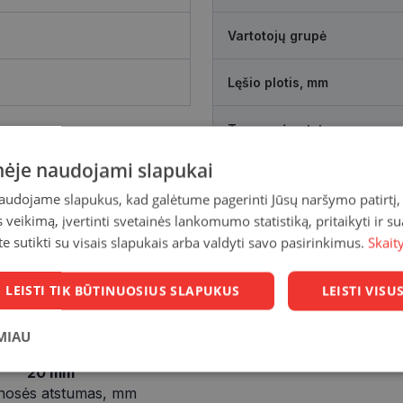
Vartotojų grupė
Lęšio plotis, mm
Tarpnosės atstumas, mm
inėje naudojami slapukai
naudojame slapukus, kad galėtume pagerinti Jūsų naršymo patirtį, 
veikimą, įvertinti svetainės lankomumo statistiką, pritaikyti ir su
te sutikti su visais slapukais arba valdyti savo pasirinkimus.
Skait
LEISTI TIK BŪTINUOSIUS SLAPUKUS
LEISTI VIS
MIAU
20 mm
Statistikos
Rinkodaros
Funkciniai
slapukai
slapukai
slapukai
nosės atstumas, mm