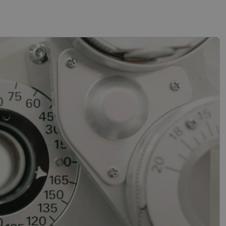
sifikuoti slapukai
įsta Jūsų įrenginį,
i. Šie slapukai
“ žiniatinklio kūrimo
tas siekiant
ipo programinės
mas.
mones nuo robotų.
ti pagrįstas
nės naudojimą.
sutikimo ir
l jų sąveikos su