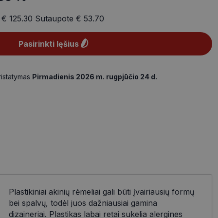
a
€ 125.30
Sutaupote
€ 53.70
Pasirinkti lęšius
ristatymas
Pirmadienis 2026 m. rugpjūčio 24 d.
Plastikiniai akinių rėmeliai gali būti įvairiausių formų
bei spalvų, todėl juos dažniausiai gamina
dizaineriai. Plastikas labai retai sukelia alergines