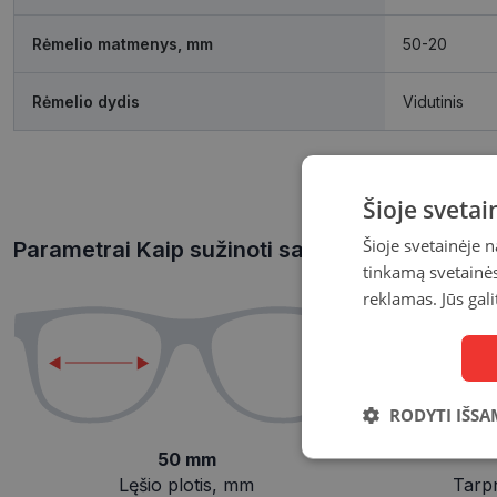
Rėmelio matmenys, mm
50-20
Rėmelio dydis
Vidutinis
Šioje sveta
Šioje svetainėje 
Parametrai Kaip sužinoti savo akinių dydį?
tinkamą svetainės 
reklamas. Jūs gali
RODYTI IŠSA
50 mm
Būtinieji
slapukai
Lęšio plotis, mm
Tarp