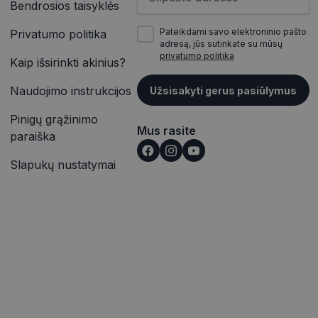
Bendrosios taisyklės
inės užklausą
įrašų peržiūras.
jų, seansų ir
itoms.
Pateikdami savo elektroninio pašto
Privatumo politika
vetainėse įterptų
adresą, jūs sutinkate su mūsų
ąveiką ir elgesį
p pat gali nustatyti,
privatumo politika
alizės. Ši
Kaip išsirinkti akinius?
outube“ sąsajos
totojo patirtį ir
Naudojimo instrukcijos
Užsisakyti gerus pasiūlymus
rmaciją apie tai,
ąveiką ir elgesį
e reklamą, kurią
alizės. Ši
nkydamas minėtoje
Pinigų grąžinimo
totojo patirtį ir
Mus rasite
paraiška
išką į jūsų svetainę
Slapukų nustatymai