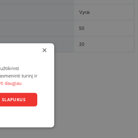
Vyrai
50
20
×
užtikrinti
asmeninti turinį ir
yti daugiau
US SLAPUKUS
Neklasifikuoti
slapukai