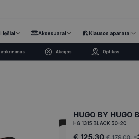
ikalā
 lęšiai
Aksesuarai
Klausos aparatai
atikrinimas
Akcijos
Optikos
HUGO BY HUGO 
HG 1315 BLACK 50-20
€ 125.30
-
€ 179.00