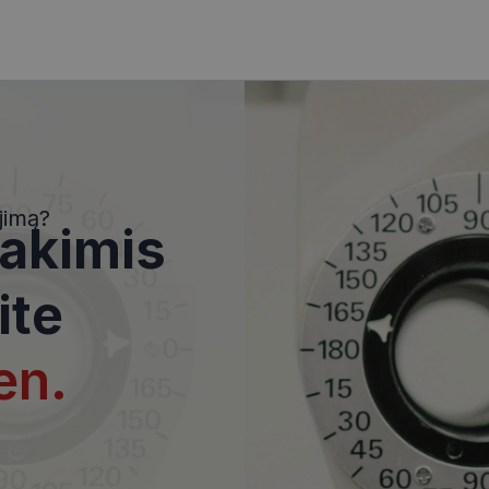
i
Statistikos slapukai
Rinkodaros slapukai
Funkciniai slapukai
Nekla
i, kad galėtumėte naršyti svetainės turinį bei naudotis jo funkcijomis. Šie slapukai atpaž
Jūsų tapatybės, taip pat nerenka informacijos. Be šių slapukų tinklalapis neveiks tinkama
e, kol slapukai atlieka savo funkcijas, bet ne ilgiau kaip dvejus metus.
jimą?
 akimis
i nustatomi automatiškai.
Teikėjas
/
Domenas
Galiojimas
Aprašymas
ite
www.visionexpress.lt
11 mėnesį
Šis slapukas yra susietas su „Django
4 savaitės
platforma, skirta „Python“. Jis sukur
apsaugoti svetainę nuo tam tikro t
įrangos atakos prieš žiniatinklio for
en.
29
Šis slapukas naudojamas atskirti ž
Cloudflare Inc.
minutės
Tai naudinga svetainei, norint pateik
.icanhazip.com
54
ataskaitas apie jų interneto svetai
sekundės
METADATA
5 mėnesiai
Slapukas yra naudojamas vartotojo 
YouTube
4 savaitės
privatumo sprendimams išsaugoti dė
.youtube.com