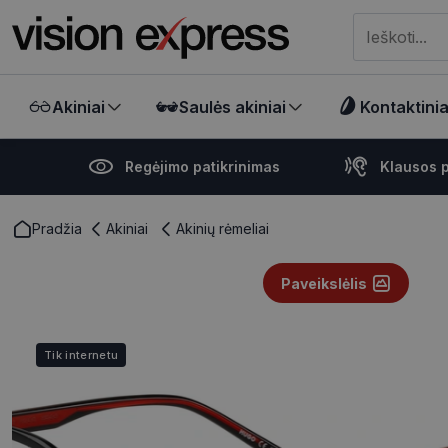
Meklēt visā ve
Akiniai
Saulės akiniai
Kontaktiniai
Regėjimo patikrinimas
Klausos p
Pradžia
Akiniai
Akinių rėmeliai
Paveikslėlis
Tik internetu