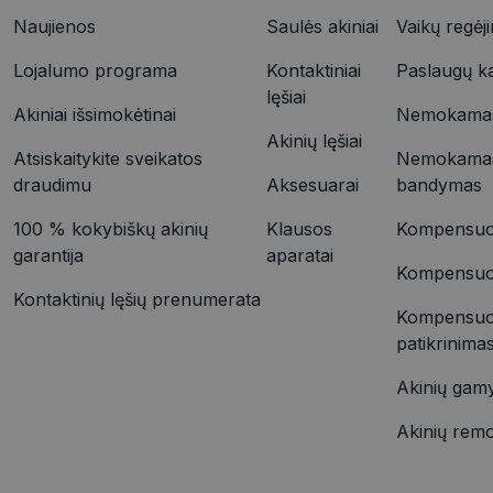
YSC
Naujienos
Saulės akiniai
Vaikų regėj
VISITOR_INFO1_LIV
Lojalumo programa
Kontaktiniai
Paslaugų k
_ttp
lęšiai
Akiniai išsimokėtinai
Nemokamas 
Akinių lęšiai
IDE
_ttp
Atsiskaitykite sveikatos
Nemokamas
draudimu
Aksesuarai
bandymas
100 % kokybiškų akinių
Klausos
Kompensuoj
__kla_id
garantija
aparatai
Kompensuoja
Kontaktinių lęšių prenumerata
Kompensuo
patikrinima
Akinių gam
Akinių rem