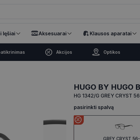
ikalā
 lęšiai
Aksesuarai
Klausos aparatai
atikrinimas
Akcijos
Optikos
HUGO BY HUGO 
HG 1342/G GREY CRYST 56
pasirinkti spalvą
GREY CRYST 56-