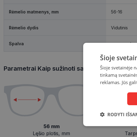
Rėmelio matmenys, mm
56-16
Rėmelio dydis
Vidutinis
Spalva
grey cryst
Šioje sveta
Šioje svetainėje 
Parametrai Kaip sužinoti savo akinių dydį?
tinkamą svetainės 
reklamas. Jūs gali
RODYTI IŠSA
56 mm
Būtinieji
slapukai
Lęšio plotis, mm
Tarp