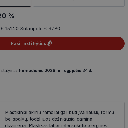
20 %
a
€ 151.20
Sutaupote
€ 37.80
Pasirinkti lęšius
ristatymas
Pirmadienis 2026 m. rugpjūčio 24 d.
Plastikiniai akinių rėmeliai gali būti įvairiausių formų
bei spalvų, todėl juos dažniausiai gamina
dizaineriai. Plastikas labai retai sukelia alergines