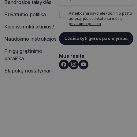
Bendrosios taisyklės
inės užklausą
įrašų peržiūras.
jų, seansų ir
itoms.
Pateikdami savo elektroninio pašto
Privatumo politika
vetainėse įterptų
adresą, jūs sutinkate su mūsų
ąveiką ir elgesį
p pat gali nustatyti,
privatumo politika
alizės. Ši
Kaip išsirinkti akinius?
outube“ sąsajos
totojo patirtį ir
Naudojimo instrukcijos
Užsisakyti gerus pasiūlymus
rmaciją apie tai,
ąveiką ir elgesį
e reklamą, kurią
alizės. Ši
nkydamas minėtoje
Pinigų grąžinimo
totojo patirtį ir
Mus rasite
paraiška
išką į jūsų svetainę
Slapukų nustatymai