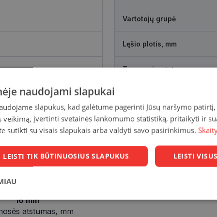
Vartotojų grupė
Lęšio plotis, mm
Tarpnosės atstumas, mm
inėje naudojami slapukai
naudojame slapukus, kad galėtume pagerinti Jūsų naršymo patirtį, 
veikimą, įvertinti svetainės lankomumo statistiką, pritaikyti ir su
te sutikti su visais slapukais arba valdyti savo pasirinkimus.
Skait
LEISTI TIK BŪTINUOSIUS SLAPUKUS
LEISTI VIS
MIAU
16 mm
Statistikos
Rinkodaros
Funkciniai
slapukai
slapukai
slapukai
nosės atstumas, mm