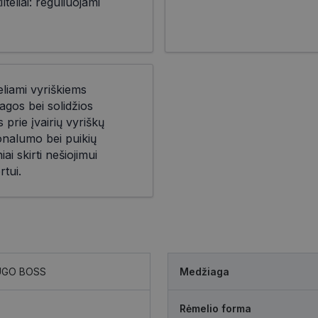
teliai: reguliuojami
eliami vyriškiems
agos bei solidžios
prie įvairių vyriškų
ionalumo bei puikių
iai skirti nešiojimui
rtui.
UGO BOSS
Medžiaga
Rėmelio forma