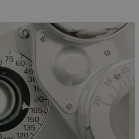
sifikuoti slapukai
įsta Jūsų įrenginį,
i. Šie slapukai
“ žiniatinklio kūrimo
tas siekiant
ipo programinės
mas.
mones nuo robotų.
ti pagrįstas
nės naudojimą.
sutikimo ir
l jų sąveikos su