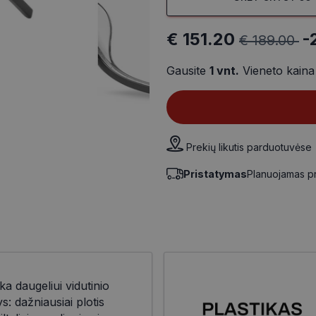
€ 151.20
-
€ 189.00
Gausite
1
vnt.
Vieneto kain
Prekių likutis parduotuvėse
Pristatymas
Planuojamas p
ka daugeliui vidutinio
 dažniausiai plotis