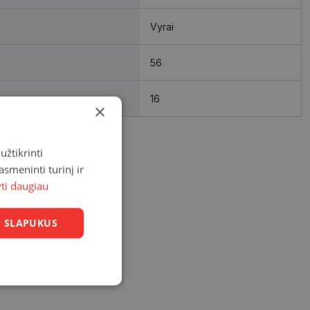
Vyrai
56
16
×
užtikrinti
asmeninti turinį ir
yti daugiau
US SLAPUKUS
Neklasifikuoti
slapukai