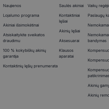
YSC
Naujienos
Saulės akiniai
Vaikų regėj
VISITOR_INFO1_LIV
Lojalumo programa
Kontaktiniai
Paslaugų k
_ttp
lęšiai
Akiniai išsimokėtinai
Nemokamas 
Akinių lęšiai
IDE
Atsiskaitykite sveikatos
Nemokamas
_ttp
draudimu
Aksesuarai
bandymas
100 % kokybiškų akinių
Klausos
Kompensuoj
__kla_id
garantija
aparatai
Kompensuoja
Kontaktinių lęšių prenumerata
Kompensuo
patikrinima
Akinių gam
Akinių rem