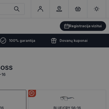
Registracija vizitui
100% garantija
Dovanų kuponai
BOSS
-16
16
BLUE/CRY 56-16