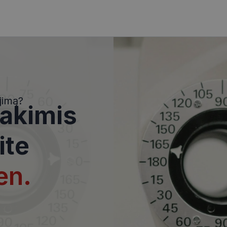
i
Statistikos slapukai
Rinkodaros slapukai
Funkciniai slapukai
Nekla
i, kad galėtumėte naršyti svetainės turinį bei naudotis jo funkcijomis. Šie slapukai atpaž
Jūsų tapatybės, taip pat nerenka informacijos. Be šių slapukų tinklalapis neveiks tinkama
e, kol slapukai atlieka savo funkcijas, bet ne ilgiau kaip dvejus metus.
jimą?
 akimis
i nustatomi automatiškai.
Teikėjas
/
Domenas
Galiojimas
Aprašymas
ite
www.visionexpress.lt
11 mėnesį
Šis slapukas yra susietas su „Django
4 savaitės
platforma, skirta „Python“. Jis sukur
apsaugoti svetainę nuo tam tikro t
en.
įrangos atakos prieš žiniatinklio for
29
Šis slapukas naudojamas atskirti ž
Cloudflare Inc.
minutės
Tai naudinga svetainei, norint pateik
.icanhazip.com
54
ataskaitas apie jų interneto svetai
sekundės
METADATA
5 mėnesiai
Slapukas yra naudojamas vartotojo 
YouTube
4 savaitės
privatumo sprendimams išsaugoti dė
.youtube.com