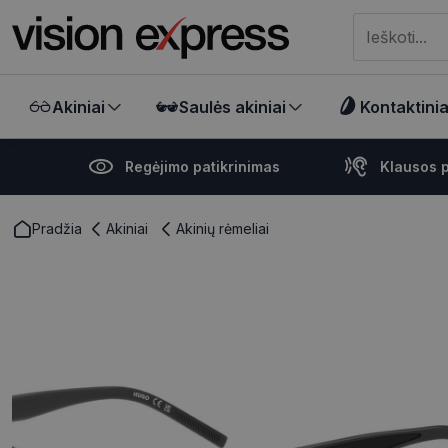
Meklēt visā ve
Akiniai
Saulės akiniai
Kontaktiniai
Regėjimo patikrinimas
Klausos p
Pradžia
Akiniai
Akinių rėmeliai