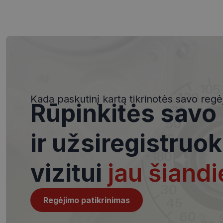
Būtinieji slapuka
Šie slapukai yra būtin
tačiau neatskleidžia 
saugomi Jūsų įrenginyj
Kada paskutinį kartą tikrinotės savo regė
Rūpinkitės savo
Šie būtinieji slapuka
Pavadinimas
ir užsiregistruok
csrftoken
vizitui
jau šiandi
__cf_bm
Regėjimo patikrinimas
VISITOR_PRIVACY_