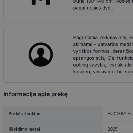
būna 130-140 cm. Nosies til
pagal nosies dydį.
Pagrindiniai reikalavimai, k
akiniams - patvarios medži
vyriškos formos, derančios 
aprangos stilių. Dėl funkc
optinių savybių, vyriški akin
kasdien, vairavimui bei spo
Informacija apie prekę
Prekės ženklas
HUGO BY H
Išleidimo metai
2025