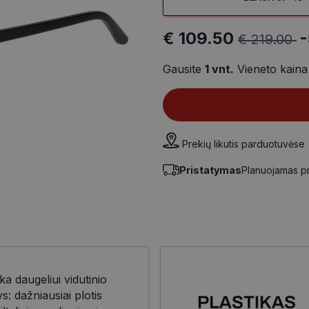
€ 109.50
€ 219.00
Gausite
1
vnt.
Vieneto kain
Prekių likutis parduotuvėse
Pristatymas
Planuojamas p
ka daugeliui vidutinio
 dažniausiai plotis