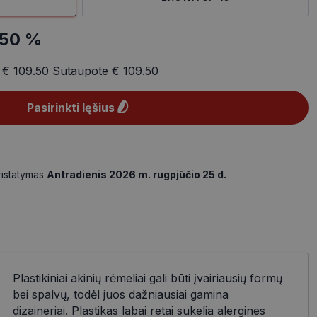
-50 %
a
€ 109.50
Sutaupote
€ 109.50
Pasirinkti lęšius
ristatymas
Antradienis 2026 m. rugpjūčio 25 d.
Plastikiniai akinių rėmeliai gali būti įvairiausių formų
bei spalvų, todėl juos dažniausiai gamina
dizaineriai. Plastikas labai retai sukelia alergines