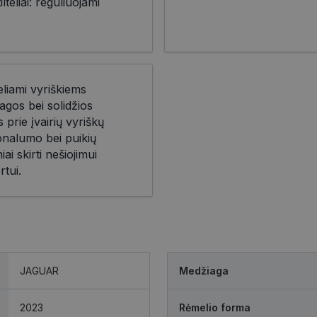
teliai: reguliuojami
eliami vyriškiems
agos bei solidžios
prie įvairių vyriškų
ionalumo bei puikių
iai skirti nešiojimui
rtui.
JAGUAR
Medžiaga
2023
Rėmelio forma