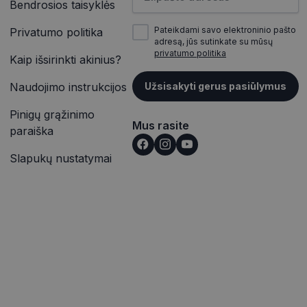
Bendrosios taisyklės
inės užklausą
įrašų peržiūras.
jų, seansų ir
itoms.
Pateikdami savo elektroninio pašto
Privatumo politika
vetainėse įterptų
adresą, jūs sutinkate su mūsų
ąveiką ir elgesį
p pat gali nustatyti,
privatumo politika
alizės. Ši
Kaip išsirinkti akinius?
outube“ sąsajos
totojo patirtį ir
Naudojimo instrukcijos
Užsisakyti gerus pasiūlymus
rmaciją apie tai,
ąveiką ir elgesį
e reklamą, kurią
alizės. Ši
nkydamas minėtoje
Pinigų grąžinimo
totojo patirtį ir
Mus rasite
paraiška
išką į jūsų svetainę
Slapukų nustatymai