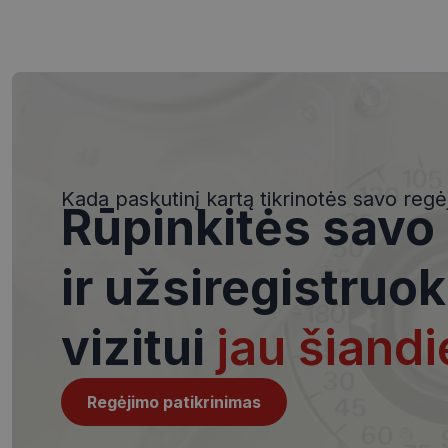
Būtinieji slapuka
Šie slapukai yra būtin
tačiau neatskleidžia 
saugomi Jūsų įrenginyj
Kada paskutinį kartą tikrinotės savo regė
Rūpinkitės savo
Šie būtinieji slapuka
Pavadinimas
ir užsiregistruok
csrftoken
vizitui
jau šiandi
__cf_bm
Regėjimo patikrinimas
VISITOR_PRIVACY_