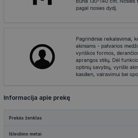
būna 130-140 cm. Nosies til
pagal nosies dydį.
Pagrindiniai reikalavimai, k
akiniams - patvarios medži
vyriškos formos, derančios 
aprangos stilių. Dėl funkc
optinių savybių, vyriški akin
kasdien, vairavimui bei spo
Informacija apie prekę
Prekės ženklas
Išleidimo metai