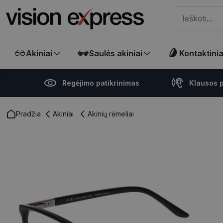
Meklēt visā ve
Akiniai
Saulės akiniai
Kontaktiniai
Regėjimo patikrinimas
Klausos p
Pradžia
Akiniai
Akinių rėmeliai