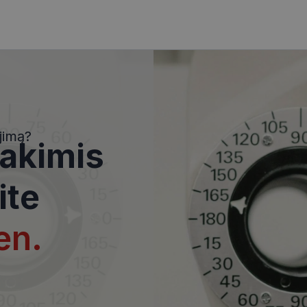
i
Statistikos slapukai
Rinkodaros slapukai
Funkciniai slapukai
Nekla
i, kad galėtumėte naršyti svetainės turinį bei naudotis jo funkcijomis. Šie slapukai atpaž
Jūsų tapatybės, taip pat nerenka informacijos. Be šių slapukų tinklalapis neveiks tinkama
e, kol slapukai atlieka savo funkcijas, bet ne ilgiau kaip dvejus metus.
jimą?
 akimis
i nustatomi automatiškai.
Teikėjas
/
Domenas
Galiojimas
Aprašymas
ite
www.visionexpress.lt
11 mėnesį
Šis slapukas yra susietas su „Django
4 savaitės
platforma, skirta „Python“. Jis sukur
apsaugoti svetainę nuo tam tikro t
en.
įrangos atakos prieš žiniatinklio for
29
Šis slapukas naudojamas atskirti ž
Cloudflare Inc.
minutės
Tai naudinga svetainei, norint pateik
.icanhazip.com
54
ataskaitas apie jų interneto svetai
sekundės
METADATA
5 mėnesiai
Slapukas yra naudojamas vartotojo 
YouTube
4 savaitės
privatumo sprendimams išsaugoti dė
.youtube.com