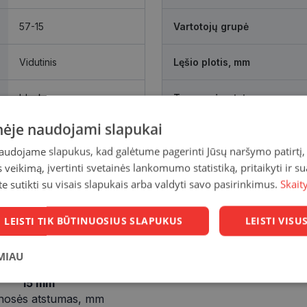
57-15
Vartotojų grupė
Vidutinis
Lęšio plotis, mm
black
Tarpnosės atstumas, mm
inėje naudojami slapukai
naudojame slapukus, kad galėtume pagerinti Jūsų naršymo patirtį, 
veikimą, įvertinti svetainės lankomumo statistiką, pritaikyti ir su
te sutikti su visais slapukais arba valdyti savo pasirinkimus.
Skait
LEISTI TIK BŪTINUOSIUS SLAPUKUS
LEISTI VIS
MIAU
15 mm
Statistikos
Rinkodaros
Funkciniai
slapukai
slapukai
slapukai
nosės atstumas, mm