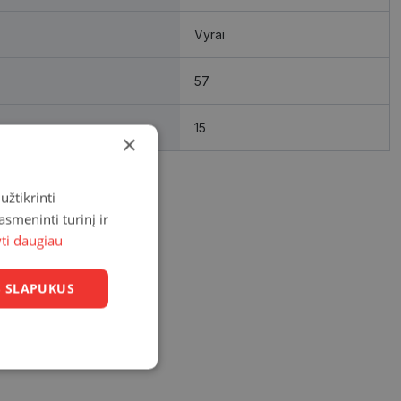
Vyrai
57
15
×
užtikrinti
asmeninti turinį ir
yti daugiau
US SLAPUKUS
Neklasifikuoti
slapukai