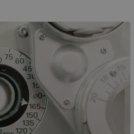
sifikuoti slapukai
įsta Jūsų įrenginį,
i. Šie slapukai
“ žiniatinklio kūrimo
tas siekiant
ipo programinės
mas.
mones nuo robotų.
ti pagrįstas
nės naudojimą.
sutikimo ir
l jų sąveikos su