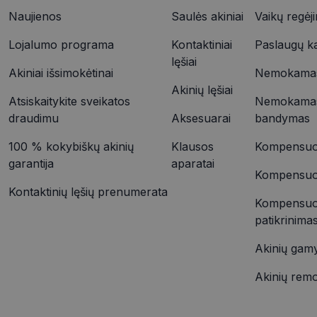
YSC
Naujienos
Saulės akiniai
Vaikų regėj
VISITOR_INFO1_LIV
Lojalumo programa
Kontaktiniai
Paslaugų k
_ttp
lęšiai
Akiniai išsimokėtinai
Nemokamas 
Akinių lęšiai
IDE
Atsiskaitykite sveikatos
Nemokamas
_ttp
draudimu
Aksesuarai
bandymas
100 % kokybiškų akinių
Klausos
Kompensuoj
__kla_id
garantija
aparatai
Kompensuoja
Kontaktinių lęšių prenumerata
Kompensuo
patikrinima
Akinių gam
Akinių rem