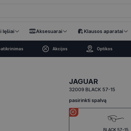
ikalā
 lęšiai
Aksesuarai
Klausos aparatai
atikrinimas
Akcijos
Optikos
JAGUAR
32009 BLACK 57-15
pasirinkti spalvą
BLACK 57-15