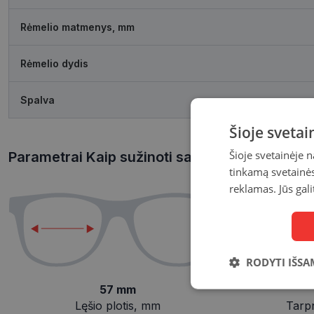
Rėmelio matmenys, mm
Rėmelio dydis
Spalva
Šioje sveta
Šioje svetainėje 
Parametrai Kaip sužinoti savo akinių dydį?
tinkamą svetainės 
reklamas. Jūs gali
RODYTI IŠSA
57 mm
Būtinieji
slapukai
Lęšio plotis, mm
Tarp