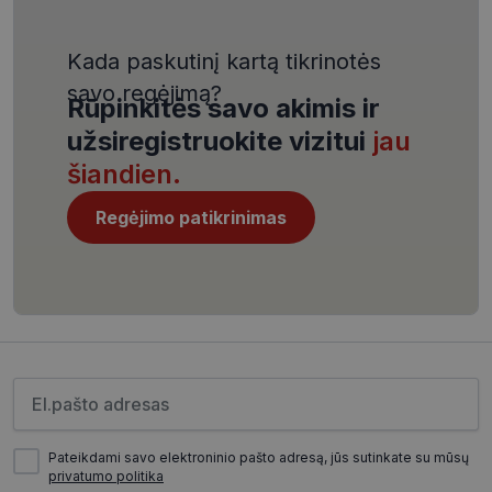
4 savaitės
.youtube.com
Kada paskutinį kartą tikrinotės
savo regėjimą?
Rūpinkitės savo akimis ir
užsiregistruokite vizitui
jau
šiandien.
CookieScriptConsent
11 mėnesį
CookieScript
4 savaitės
www.visionexpress.lt
Regėjimo patikrinimas
Įveskite el.pašto adresą
_tt_enable_cookie
.visionexpress.lt
2 mėnesiai
Pateikdami savo elektroninio pašto adresą, jūs sutinkate su mūsų
4 savaitės
privatumo politika