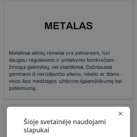
Metaliniai akinių rėmeliai yra patvaresni, turi
daugiau reguliavimo ir pritaikymo konkrečiam
žmogui galimybių, nei plastikiniai. Dažniausiai
gaminami iš nerūdijančio plieno, nikelio ar titano -
visos šios medžiagos užtikrina ilgaamžiškumą bei
patikimumą.
×
Šioje svetainėje naudojami
slapukai