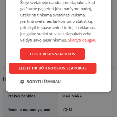
Šioje svetainėje naudojame slapukus, kad
galėtume pagerinti Jūsų naršymo patirtį,
užtikrinti tinkamą svetainės veikimą,
Akiniai moterims dažniausiai pasižymi subtiliais
įvertinti svetainės lankomumo statistiką,
dizaino elementais, suteikiančiais harmoningą bei
pritaikyti ir suasmeninti turinį ir reklamas.
moterišką įvaizdį. Šiandien dienai stilių bei medžiagų
Jūs galite sutikti su visais slapukais arba
įvairovė leidžia akinių dizaineriams pristatyti Jums
valdyti savo pasirinkimus.
Skaityti daugiau
tiek klasikinių, tiek netikėčiausių ir drąsiausių
sprendimų akinių rėmelių. Tai ne tik regėjimo
korekcija, tačiau ir stilingas kasdieninės išvaizdos
LEISTI VISUS SLAPUKUS
akcentas.
LEISTI TIK BŪTINUOSIUS SLAPUKUS
Informacija apie prekę
RODYTI IŠSAMIAU
Būtinieji
Statistikos
Rinkodaros
Prekės ženklas
MAX MARA
slapukai
slapukai
slapukai
Rėmelio matmenys, mm
70-14
Funkciniai
Neklasifikuoti