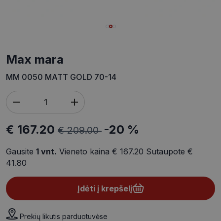
max mara
MM 0050 MATT GOLD 70-14
€ 167.20
-20 %
€ 209.00
Gausite
1
vnt.
Vieneto kaina
€ 167.20
Sutaupote
€
41.80
Įdėti į krepšelį
Prekių likutis parduotuvėse