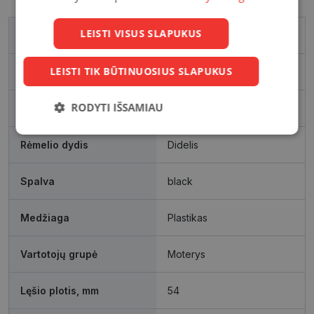
LEISTI VISUS SLAPUKUS
Prekės ženklas
MIU MIU
LEISTI TIK BŪTINUOSIUS SLAPUKUS
Išleidimo metai
2025
RODYTI IŠSAMIAU
Rėmelio matmenys, mm
54
Būtinieji
Statistikos
Rinkodaros
Rėmelio dydis
Didelis
slapukai
slapukai
slapukai
Spalva
black
Funkciniai
Neklasifikuoti
slapukai
slapukai
Medžiaga
Plastikas
Vartotojų grupė
Moterys
Lęšio plotis, mm
54
Būtinieji slapukai
Statistikos slapukai