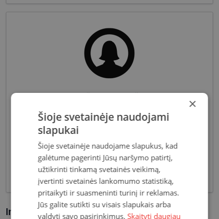
Akiniai moterims dažniausiai pasižymi subtiliais
×
dizaino elementais, suteikiančiais harmoningą bei
Šioje svetainėje naudojami
moterišką įvaizdį. Šiandien dienai stilių bei medžiagų
slapukai
įvairovė leidžia akinių dizaineriams pristatyti Jums
tiek klasikinių, tiek netikėčiausių ir drąsiausių
Šioje svetainėje naudojame slapukus, kad
sprendimų akinių rėmelių. Tai ne tik regėjimo
galėtume pagerinti Jūsų naršymo patirtį,
korekcija, tačiau ir stilingas kasdieninės išvaizdos
užtikrinti tinkamą svetainės veikimą,
akcentas.
įvertinti svetainės lankomumo statistiką,
pritaikyti ir suasmeninti turinį ir reklamas.
Jūs galite sutikti su visais slapukais arba
Informacija apie prekę
valdyti savo pasirinkimus.
Skaityti daugiau