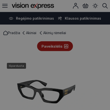
Regėjimo patikrinimas
Klausos patikrinimas
Pradžia
Akiniai
Akinių rėmeliai
Paveikslėlis
Išparduota