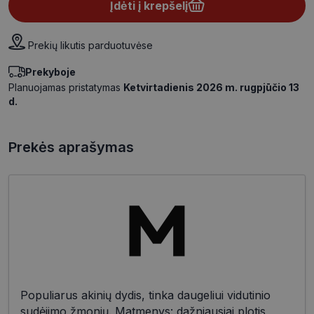
Įdėti į krepšelį
Prekių likutis parduotuvėse
Prekyboje
Planuojamas pristatymas
Ketvirtadienis 2026 m. rugpjūčio 13
d.
Prekės aprašymas
Populiarus akinių dydis, tinka daugeliui vidutinio
sudėjimo žmonių. Matmenys: dažniausiai plotis