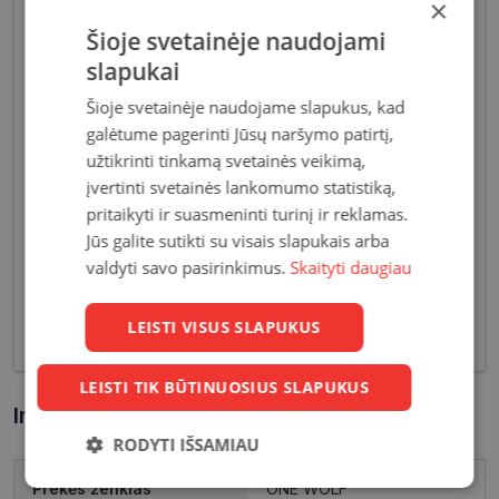
×
Šioje svetainėje naudojami
slapukai
Šioje svetainėje naudojame slapukus, kad
galėtume pagerinti Jūsų naršymo patirtį,
Akiniai moterims dažniausiai pasižymi subtiliais
užtikrinti tinkamą svetainės veikimą,
dizaino elementais, suteikiančiais harmoningą bei
įvertinti svetainės lankomumo statistiką,
moterišką įvaizdį. Šiandien dienai stilių bei medžiagų
pritaikyti ir suasmeninti turinį ir reklamas.
įvairovė leidžia akinių dizaineriams pristatyti Jums
Jūs galite sutikti su visais slapukais arba
tiek klasikinių, tiek netikėčiausių ir drąsiausių
valdyti savo pasirinkimus.
Skaityti daugiau
sprendimų akinių rėmelių. Tai ne tik regėjimo
korekcija, tačiau ir stilingas kasdieninės išvaizdos
LEISTI VISUS SLAPUKUS
akcentas.
LEISTI TIK BŪTINUOSIUS SLAPUKUS
Informacija apie prekę
RODYTI IŠSAMIAU
Prekės ženklas
ONE WOLF
Būtinieji
Statistikos
Rinkodaros