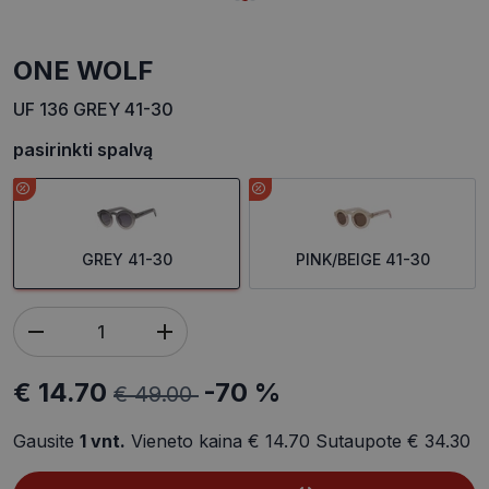
ONE WOLF
UF 136 GREY 41-30
pasirinkti spalvą
GREY 41-30
PINK/BEIGE 41-30
€ 14.70
-70 %
€ 49.00
Gausite
1
vnt.
Vieneto kaina
€ 14.70
Sutaupote
€ 34.30