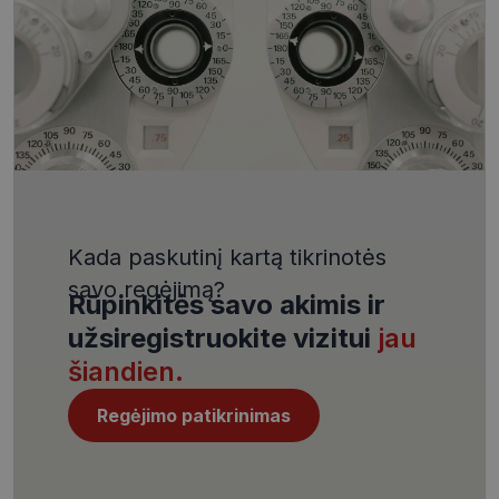
VISITOR_PRIVACY_METADATA
5 mėnesiai
YouTube
4 savaitės
.youtube.com
Kada paskutinį kartą tikrinotės
CookieScriptConsent
11 mėnesį
CookieScript
savo regėjimą?
4 savaitės
www.visionexpress.lt
Rūpinkitės savo akimis ir
užsiregistruokite vizitui
jau
šiandien.
Regėjimo patikrinimas