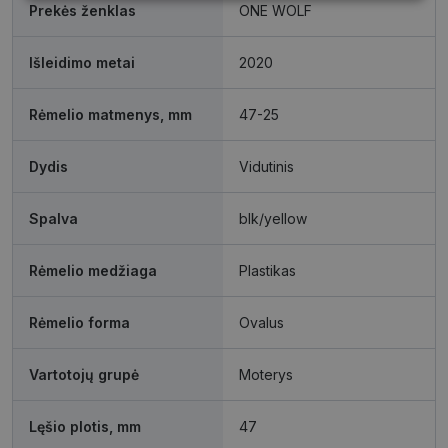
Būtinieji
Statistikos
Rinkodaros
Prekės ženklas
ONE WOLF
slapukai
slapukai
slapukai
Išleidimo metai
2020
Funkciniai
Neklasifikuoti
slapukai
slapukai
Rėmelio matmenys, mm
47-25
Dydis
Vidutinis
Spalva
blk/yellow
Būtinieji slapukai
Statistikos slapukai
Rėmelio medžiaga
Plastikas
Rinkodaros slapukai
Funkciniai slapukai
Neklasifikuoti slapukai
Rėmelio forma
Ovalus
Šie slapukai yra būtini, kad galėtumėte naršyti
svetainės turinį bei naudotis jo funkcijomis. Šie
Vartotojų grupė
Moterys
slapukai atpažįsta Jūsų įrenginį, tačiau neatskleidžia
Jūsų tapatybės, taip pat nerenka informacijos. Be šių
slapukų tinklalapis neveiks tinkamai. Šie slapukai
saugomi Jūsų įrenginyje, kol slapukai atlieka savo
Lęšio plotis, mm
47
funkcijas, bet ne ilgiau kaip dvejus metus.