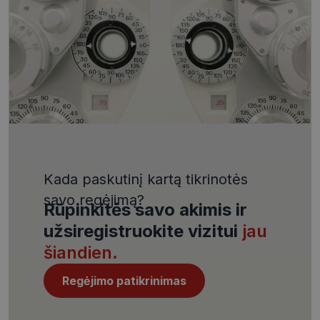
VISITOR_PRIVACY_METADATA
5 mėnesiai
YouTube
4 savaitės
.youtube.com
Kada paskutinį kartą tikrinotės
CookieScriptConsent
11 mėnesį
CookieScript
4 savaitės
www.visionexpress.lt
savo regėjimą?
Rūpinkitės savo akimis ir
užsiregistruokite vizitui
jau
šiandien.
Regėjimo patikrinimas