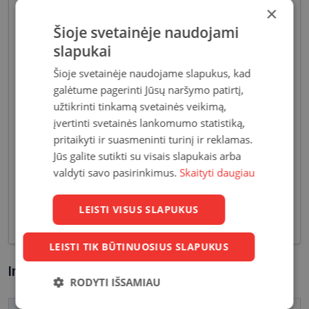
×
Šioje svetainėje naudojami
slapukai
Šioje svetainėje naudojame slapukus, kad
galėtume pagerinti Jūsų naršymo patirtį,
užtikrinti tinkamą svetainės veikimą,
Akiniai moterims dažniausiai pasižymi subtiliais
įvertinti svetainės lankomumo statistiką,
dizaino elementais, suteikiančiais harmoningą bei
pritaikyti ir suasmeninti turinį ir reklamas.
moterišką įvaizdį. Šiandien dienai stilių bei medžiagų
įvairovė leidžia akinių dizaineriams pristatyti Jums
Jūs galite sutikti su visais slapukais arba
tiek klasikinių, tiek netikėčiausių ir drąsiausių
valdyti savo pasirinkimus.
Skaityti daugiau
sprendimų akinių rėmelių. Tai ne tik regėjimo
korekcija, tačiau ir stilingas kasdieninės išvaizdos
LEISTI VISUS SLAPUKUS
akcentas.
LEISTI TIK BŪTINUOSIUS SLAPUKUS
Informacija apie prekę
RODYTI IŠSAMIAU