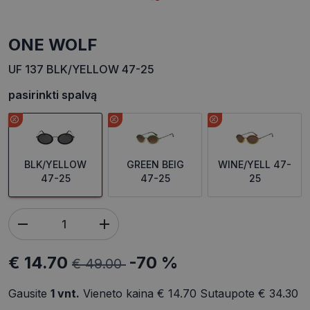
ONE WOLF
UF 137 BLK/YELLOW 47-25
pasirinkti spalvą
BLK/YELLOW
GREEN BEIG
WINE/YELL 47-
47-25
47-25
25
€ 14.70
-70 %
€ 49.00
Gausite
1
vnt.
Vieneto kaina
€ 14.70
Sutaupote
€ 34.30