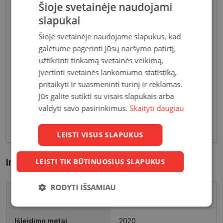
Šioje svetainėje naudojami
slapukai
Šioje svetainėje naudojame slapukus, kad
Akiniai moterims dažniausiai pasižymi subtiliais
galėtume pagerinti Jūsų naršymo patirtį,
dizaino elementais, suteikiančiais harmoningą bei
užtikrinti tinkamą svetainės veikimą,
moterišką įvaizdį. Šiandien dienai stilių bei medžiagų
įvertinti svetainės lankomumo statistiką,
įvairovė leidžia akinių dizaineriams pristatyti Jums
pritaikyti ir suasmeninti turinį ir reklamas.
tiek klasikinių, tiek netikėčiausių ir drąsiausių
Jūs galite sutikti su visais slapukais arba
sprendimų akinių rėmelių. Tai ne tik regėjimo
valdyti savo pasirinkimus.
Skaityti daugiau
korekcija, tačiau ir stilingas kasdieninės išvaizdos
akcentas.
LEISTI VISUS SLAPUKUS
Informacija apie prekę
LEISTI TIK BŪTINUOSIUS SLAPUKUS
RODYTI IŠSAMIAU
Prekės ženklas
ONE WOLF
Būtinieji
Statistikos
Rinkodaros
slapukai
slapukai
slapukai
Išleidimo metai
2020