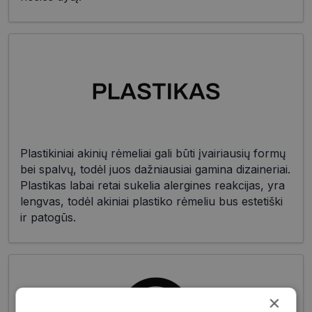
Plastikiniai akinių rėmeliai gali būti įvairiausių formų
bei spalvų, todėl juos dažniausiai gamina dizaineriai.
Plastikas labai retai sukelia alergines reakcijas, yra
lengvas, todėl akiniai plastiko rėmeliu bus estetiški
ir patogūs.
×