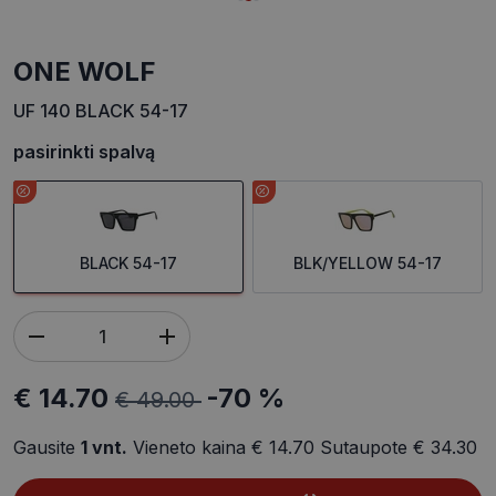
ONE WOLF
UF 140 BLACK 54-17
pasirinkti spalvą
BLACK 54-17
BLK/YELLOW 54-17
€ 14.70
-70 %
€ 49.00
Gausite
1
vnt.
Vieneto kaina
€ 14.70
Sutaupote
€ 34.30