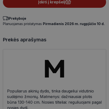
Įdėti į krepšelį
Prekyboje
Planuojamas pristatymas
Pirmadienis 2026 m. rugpjūčio 10 d.
Prekės aprašymas
Populiarus akinių dydis, tinka daugeliui vidutinio
sudėjimo žmonių. Matmenys: dažniausiai plotis
būna 130-140 cm. Nosies tilteliai: reguliuojami pagal
nosies dydį.