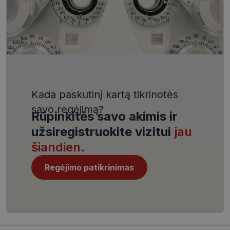
VISITOR_PRIVACY_METADATA
5 mėnesiai
YouTube
4 savaitės
.youtube.com
Kada paskutinį kartą tikrinotės
savo regėjimą?
Rūpinkitės savo akimis ir
CookieScriptConsent
11 mėnesį
CookieScript
4 savaitės
www.visionexpress.lt
užsiregistruokite vizitui
jau
šiandien.
Regėjimo patikrinimas