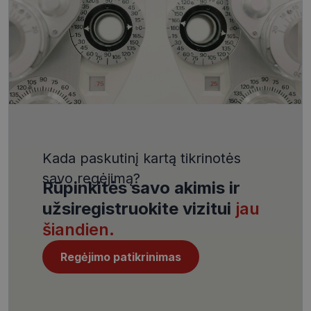
VISITOR_PRIVACY_METADATA
5 mėnesiai
YouTube
4 savaitės
.youtube.com
Kada paskutinį kartą tikrinotės
CookieScriptConsent
11 mėnesį
CookieScript
savo regėjimą?
4 savaitės
www.visionexpress.lt
Rūpinkitės savo akimis ir
užsiregistruokite vizitui
jau
šiandien.
Regėjimo patikrinimas