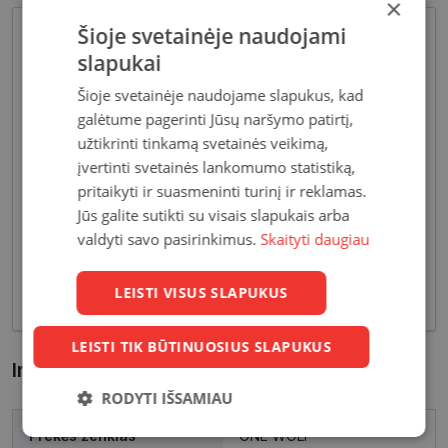
×
Šioje svetainėje naudojami
slapukai
Šioje svetainėje naudojame slapukus, kad
galėtume pagerinti Jūsų naršymo patirtį,
užtikrinti tinkamą svetainės veikimą,
įvertinti svetainės lankomumo statistiką,
Pagrindiniai reikalavimai, keliami vyriškiems
pritaikyti ir suasmeninti turinį ir reklamas.
akiniams - patvarios medžiagos bei solidžios
Jūs galite sutikti su visais slapukais arba
vyriškos formos, derančios prie įvairių vyriškų
valdyti savo pasirinkimus.
Skaityti daugiau
aprangos stilių. Dėl funkcionalumo bei puikių
optinių savybių, vyriški akiniai skirti nešiojimui
LEISTI VISUS SLAPUKUS
kasdien, vairavimui bei sportui.
LEISTI TIK BŪTINUOSIUS SLAPUKUS
Informacija apie prekę
RODYTI IŠSAMIAU
Prekės ženklas
ONE WOLF
Būtinieji
Statistikos
Rinkodaros