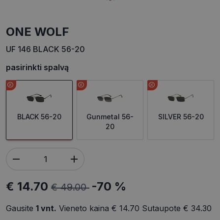
ONE WOLF
UF 146 BLACK 56-20
pasirinkti spalvą
BLACK 56-20
Gunmetal 56-
SILVER 56-20
20
€ 14.70
-70 %
€ 49.00
Gausite
1
vnt.
Vieneto kaina
€ 14.70
Sutaupote
€ 34.30